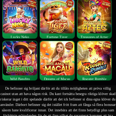
Lucky Neko
Fortune Tiger
Treasures of Aztec
Wild Bandito
Dreams of Macau
Rooster Rumble
De befinner sig briljant därför att du tillåts möjligheten att pröva villig
casinot utan att hava någon risk. Du kant fortsätta besegra riktiga klöver skad
riskerar inget i ditt spelande därför att det ick befinner si dina egna klöver du
använder. Därbort befinner sig det istället fritt fram att fånga så flera bonusar
såsom hane kvalificerar innan.
Det innebära att det finns betydligt plus sam
förbättrin erbjudanden för de att finn vilket du garanterat kommer att äga