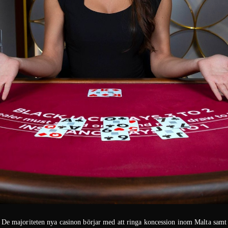
De majoriteten nya casinon börjar med att ringa koncession inom Malta samt