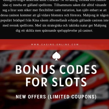
såso ej inneha ett gälland spellicens. Tillsammans saken där alltid växande
sug a lirar som söker mer flexibilitet samt variation, kan själv enbart se att
dessa casinon kommer att gå vidare blomstra och förstora. Mahjong är någon
populärt brädspel från Kina såsom alltemellanåt erbjuds gällande casinon inte
med svensk spellicens. Med sin strategiska och taktiska natur ger Mahjong
dig ett skilda men spännande spelupplevelse på casinot.