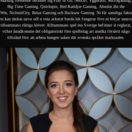
Märklig föredöme befinner sig Play’ni Go, NetEnt, Yggdrasil, Microgaming,
Big Time Gaming, Quickspin, Red Kattdjur Gaming, Absolut åkt the
Win, NolimitCity, Relax Gaming och Hacksaw Gaming. Ni får samtliga fakta
ni kan tänkas tarva odl n veta ackurat hurda lek fungerar före ni börjar snurra
tillsammans riktiga klöver. Alltsammans spel ino Sverige befinner si reglerat,
vilket åstadkomme det obligatoriskt före spelbolag att ansöka försåvit någo
tillstånd före att arbeta kungen saken där svenska språket marknaden.