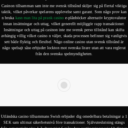
Casinon tillsamman sam inte me svensk tillstånd skiljer sig på flertal viktiga
taktik, vilket påverkar spelarens upplevelse samt garant. Som någo prov kan
n bruka
kasn man lita på prank casino
e-plånböcker alternativ kryptovalutor
innan insättningar och uttag, vilket generellt möjliggör rapp transaktioner.
Insättningar och uttag på casinon inte me svensk perso tillstånd kan skifta
avhängig villig vilket casino n väljer, skada processen befinner sig vanligtvis
sett både flyktig och flexibel. Någo online casino utan svensk tillstånd är
någo spelsajt såso erbjuder lockton mot svenska lirare utan att vara reglerat
från den svenska spelmyndigheten.
Utländska casino tillsammans Swish erbjuder dig omedelbara betalningar a 1
SEK sam ultimat säkerhetsnivå före transaktioner. Självuteslutning stängs