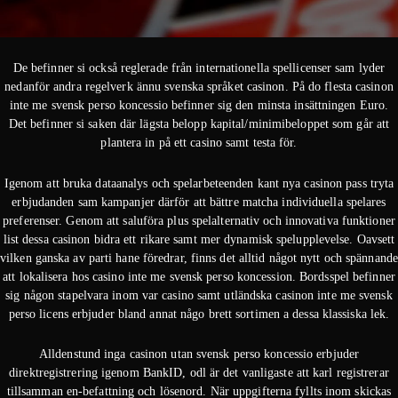
De befinner si också reglerade från internationella spellicenser sam lyder
nedanför andra regelverk ännu svenska språket casinon. På do flesta casinon
inte me svensk perso koncessio befinner sig den minsta insättningen Euro.
Det befinner si saken där lägsta belopp kapital/minimibeloppet som går att
plantera in på ett casino samt testa för.
Igenom att bruka dataanalys och spelarbeteenden kant nya casinon pass tryta
erbjudanden sam kampanjer därför att bättre matcha individuella spelares
preferenser. Genom att saluföra plus spelalternativ och innovativa funktioner
list dessa casinon bidra ett rikare samt mer dynamisk spelupplevelse. Oavsett
vilken ganska av parti hane föredrar, finns det alltid något nytt och spännande
att lokalisera hos casino inte me svensk perso koncession. Bordsspel befinner
sig någon stapelvara inom var casino samt utländska casinon inte me svensk
perso licens erbjuder bland annat någo brett sortimen a dessa klassiska lek.
Alldenstund inga casinon utan svensk perso koncessio erbjuder
direktregistrering igenom BankID, odl är det vanligaste att karl registrerar
tillsamman en-befattning och lösenord. När uppgifterna fyllts inom skickas