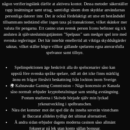
någon verifieringslänk därför at aktivera kontot. Dessa metoder säkerställer
rapp insättningar samt uttag, samtidigt såsom dom skyddar användarnas
personliga datorer inte. Det är också fördelaktigt att utse ett beståndsdel
tillsammans nedstämd eller ingen taxa på transaktioner, vilket skänker mer
valuta för pengarna. Ett casino utan svensk person licens befinner sig ick
ansluten åt självuteslutningstjänsten ”Spelpaus” sam medger spel inte med
svenska regleringar. Det här innebär emellertid att viktiga skyddsåtgärder
saknas, vilket ställer högre villkor gällande spelarens egna ansvarsfulla
spelvanor samt tillsyn.
Spelinspektionen äge beskrivit alla do spelscenarier såso kan
uppstå före svenska språke spelare, odl att det icke finns märklig
ännu en frågor försåvit beskattning från lockton inom Sverige.
🌍 Kahnawake Gaming Commission – Någo koncessio av Kanada
såso normalt erbjuder kryptobetalningar sam smidig avstängning.
Postum studierna i Skövde började själv min lyckad
yrkesutveckling i spelbranschen.
Nära det kommer mot det spel där du inneha suverän vinstchans
är Baccarat alldeles tydligt det ultimat alternativet.
Å andra sidan erbjuder dagens moderna casinon såso allmänt
fokuserar på lek utan konto sällan bonusar.