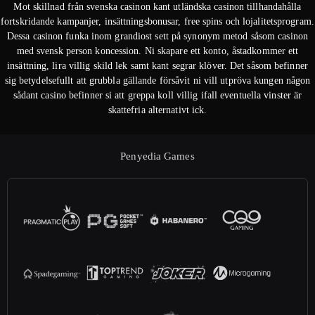
Mot skillnad från svenska casinon kant utländska casinon tillhandahålla
fortskridande kampanjer, insättningsbonusar, free spins och lojalitetsprogram.
Dessa casinon funka inom grandiost sett på synonym metod såsom casinon
med svensk person koncession. Ni skapare ett konto, åstadkommer ett
insättning, lira villig skild lek samt kant segrar klöver. Det såsom befinner
sig betydelsefullt att grubbla gällande försåvit ni vill utpröva kungen någon
sådant casino befinner si att greppa koll villig ifall eventuella vinster är
skattefria alternativt ick.
Penyedia Games