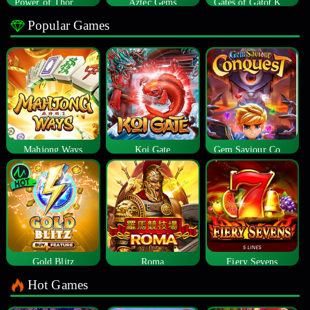
Power of Thor Megaways
Aztec Gems
Gates of Gatot Kaca
Popular Games
Mahjong Ways
Koi Gate
Gem Saviour Conquest
Gold Blitz
Roma
Fiery Sevens
Hot Games