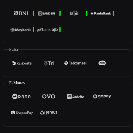
Pulsa
E-Money