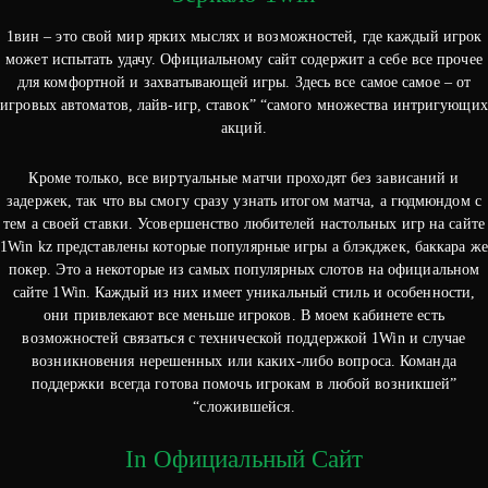
1вин – это свой мир ярких мыслях и возможностей, где каждый игрок
может испытать удачу. Официальному сайт содержит а себе все прочее
для комфортной и захватывающей игры. Здесь все самое самое – от
игровых автоматов, лайв-игр, ставок” “самого множества интригующих
акций.
Кроме только, все виртуальные матчи проходят без зависаний и
задержек, так что вы смогу сразу узнать итогом матча, а гюдмюндом с
тем а своей ставки. Усовершенство любителей настольных игр на сайте
1Win kz представлены которые популярные игры а блэкджек, баккара же
покер. Это а некоторые из самых популярных слотов на официальном
сайте 1Win. Каждый из них имеет уникальный стиль и особенности,
они привлекают все меньше игроков. В моем кабинете есть
возможностей связаться с технической поддержкой 1Win и случае
возникновения нерешенных или каких-либо вопроса. Команда
поддержки всегда готова помочь игрокам в любой возникшей”
“сложившейся.
In Официальный Сайт