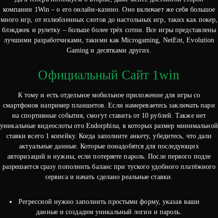
компании 1Win – о его онлайн-казино. Оно включает же себя большое
много игр, от излюбленных слотов до настольных игр, таких как покер,
блэкджек и рулетку – больше более трёх сотни. Все игры представлены
лучшими разработчиками, такими как Microgaming, NetEnt, Evolution
Gaming и десятками других.
Официальный Сайт 1win
К тому и есть отдельное мобильное приложение для игры со
смартфонов например планшетов. Если намереваетесь заключать пари
на спортивные события, смогут ставить от 10 рублей. Также нет
уникальные видеослоты ото Endorphina, в которых размер минимальной
ставки всего 1 копейку. Когда заполните анкету, убедитесь, что дали
актуальные данные. Которые понадобятся для последующих
авторизаций и нужны, если потеряете пароль. После первого подле
разрешается сразу пополнить баланс при туского удобного платёжного
сервиса и начать сделано реальные ставки.
Регрессной нужно заполнить простыми форму, указав ваши
данные и создадим уникальный логин и пароль.