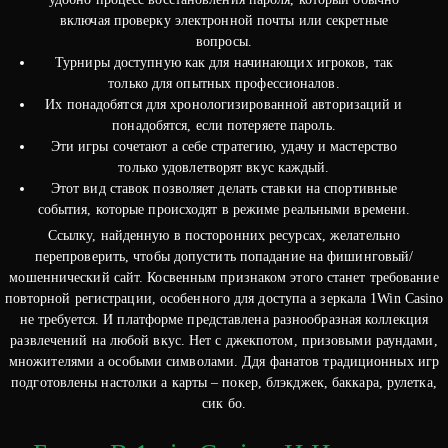
включая проверку электронной почты или секретные
вопросы.
Турниры доступную как для начинающих игроков, так
только для опытных профессионалов.
Их понадобятся для хронологизированной авторизаций и
понадобятся, если потеряете пароль.
Эти игры сочетают а себе стратегию, удачу и мастерство
только удовлетворят вкус каждый.
Этот вид ставок позволяет делать ставки на спортивные
события, которые происходят в режиме реальными времени.
Ссылку, найденную в посторонних ресурсах, желательно
перепроверить, чтобы допустить попадание на фишинговый/
мошеннический сайт. Косвенным признаком этого станет требование
повторной регистрации, особенного для доступа а зеркала 1Win Casino
не требуется. И платформе представлена разнообразная коллекция
развлечений на любой вкус. Нет с джекпотом, призовыми раундами,
множителями а особыми символами. Ддя фанатов традиционных игр
подготовлены настолки а карты – покер, блэкджек, баккара, рулетка,
сик бо.