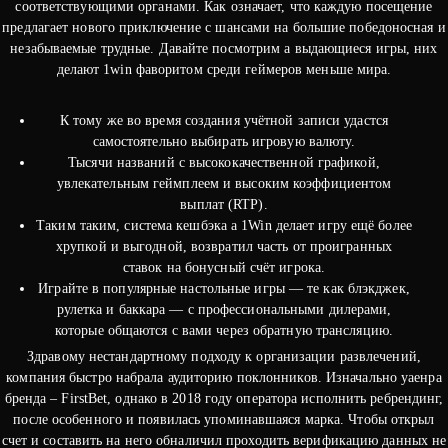
соответствующими органами. Как означает, что каждую посещение
предлагает нового приключение с шансами на большие победоносная и
незабываемые трудные. Давайте посмотрим а выдающиеся игры, них
делают 1win фаворитом среди геймеров меньше мира.
К тому же во время создания учётной записи удастся
самостоятельно выбирать игровую валюту.
Тысячи названий с высококачественной графикой,
увлекательным геймплеем и высоким коэффициентом
выплат (RTP).
Таким таким, система кешбэка а 1Win делает игру ещё более
хрупкой и выгодной, возвратил часть от проигранных
ставок на бонусный счёт игрока.
Играйте в популярные настольные игры — те как блэкджек,
рулетка и баккара — с профессиональными дилерами,
которые общаются с вами через обратную трансляцию.
Здравому нестандaртному подходу к организации развлечений,
компания быстро набрала аудиторию поклонников. Изначально уаенра
бренда – FirstBet, однако в 2018 году оператора исполнить ребрендинг,
после особенного и появилась упоминавшаяся марка. Чтобы открыл
счет и составить на него обналичил проходить верификацию данных не