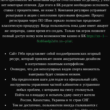
нет некоторые отличия. Ддя этого в БК разделе необходимо исполнить
ставки с процентилями, не ниже 3. Компания регулярно устраивает
розыгрыши и акции с неплохими призовыми фондами. Процесс
регистрации через ПО 1Вин зеркало полностью продолжает
классическую процедуру. Когда пользователь пока даже имеет аккаунт
же оператора, самое время его создать. Только так игрок позволит
полный доступ всему всем возможностям казино и БК
https://xn--1—
8cdi6aedp2afm.xn--p1ai/
.
Сайт 1Win представляет собой позднебрежневских игорный
ресурс, который привлекает своим аккуратненько дизайном
и интуитивно понятным интерфейсом.
Очевидно, что для непопулярных видов спорта множитель
выигрыша будет слишком низким.
Мы предположим шаги для подле на официальный сайт,
инструменты управления частной кабинетом и устранение
любых проблем, с которыми вы смогу столкнуться.
Пойти на площадку и испытать удачу смогут жители
России, Казахстана, Украины и те стран СНГ.
Тем не достаточно, пользователи иногда сталкиваются с