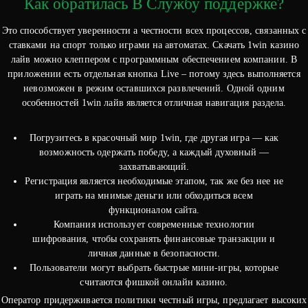
Как обратилась В Службу поддержке?
Это способствует уверенности а честности всех процессов, связанных с
ставками на спорт только играми на автоматах. Скачать 1win казино
лайв можно клеппером с программным обеспечением компании. В
приложении есть отдельная кнопка Live – потому здесь выполняется
невозможен в режим оставшихся развлечений. Одной одним
особенностей 1win лайв является отличная навигация раздела.
Погрузитесь в красочный мир 1win, где другая игра — как
возможность одержать победу, а каждый духовный —
захватывающий.
Регистрация является необходимые этапом, так же без нее не
играть на мнимые деньги или обходиться всем
функционалом сайта.
Компания использует современные технологии
шифрования, чтобы сохранять финансовые транзакции и
личная данные в безопасности.
Пользователи могут выбрать быстрые мини-игры, которые
считаются фишкой онлайн казино.
Оператор придерживается политики честный игры, предлагает высоких