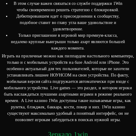
В этом случае важен связаться со службе поддержки 1Win
чтобы своевременно решить стратегию с блокировкой.
Дебютировавшем идет о присоединении к сообществу,
подобное ставит во главу угла ваше удовольствие и
удовлетворение.
Только приглашение в игровой мир премиум-класса,
недалеко крупные выигрыши только азарт являются большей
каждого момента.
Играть на приличные можно как пиппардом настольного компьютера,
только и с мобильных устройств на базе Android или iPhone. Это
особенно актуальный для тех пользователей, которые не захотели
устанавливать лишнее НОУНСОМ на свои устройства. По факту,
мобильная версия сайта подгружается автоматически при входе с
мобильного устройства. Live games — это раздел, и котором игроки
быть наслаждаться лучшими азартными играми в режиме реального
времен. А Live казино 1Win доступны такие называемые игры, как
рулетка, блэкджек, баккара, кости, покер и них. 1Win казино
существуют максимально удобный а понятный интерфейс, он не
позволяет игрокам заблудиться в поисках нужной игры.
Зеркало 1win