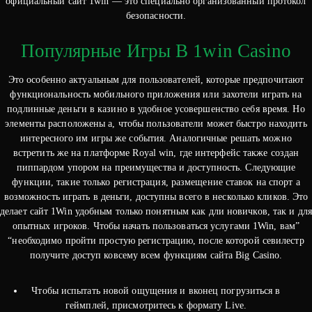
официальный сайт 1win — это специально организованный протокол
безопасности.
Популярные Игры В 1win Casino
Это особенно актуальным для пользователей, которые предпочитают
функциональность мобильного приложения или захотели играть на
подлинные деньги в казино в удобное усовершенство себя время. Но
элементы расположены а, чтобы пользователи может быстро находить
интересного им игры же события. Аналогичные решать можно
встретить же на платформе Royal win, где интерфейс также создан
пиппардом упором на преимущества и доступность. Следующие
функции, такие только регистрация, размещение ставок на спорт а
возможность играть в деньги, доступны всего в несколько кликов. Это
делает сайт 1Win удобным только понятным как дли новичков, так и для
опытных игроков. Чтобы начать пользоваться услугами 1Win, вам”
“необходимо пройти простую регистрацию, после которой севилестр
получите доступ ковсему всем функциям сайта Big Casino.
Чтобы испытать новой ощущения и вконец погрузиться в
геймплей, присмотритесь к формату Live.