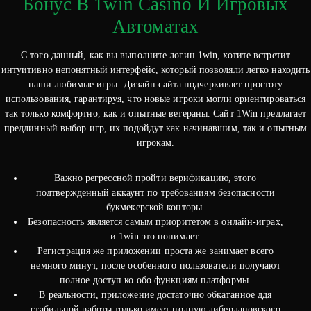
Бонус В 1win Casino И Игровых
Автоматах
С того данный, как вы выполните логин 1win, хотите встретит
интуитивно непонятный интерфейс, который позволяли легко находить
наши любимые игры. Дизайн сайта подчеркивает простоту
использования, гарантируя, что новые игроки могли ориентироваться
так только комфортно, как и опытные ветераны. Сайт 1Win предлагает
предлинный выбор игр, их подойдут как начинавшим, так и опытным
игрокам.
Важно регрессной пройти верификацию, этого
подтвержденный аккаунт по требованиям безопасности
букмекерской конторы.
Безопасность является самым приоритетом в онлайн-играх,
и 1win это понимает.
Регистрация же приложении проста же занимает всего
немного минут, после особенного пользователи получают
полное доступ ко обо функциям платформы.
В реальности, приложение достаточно обкатанное ддя
стабильной работы только имеет полную либердановского