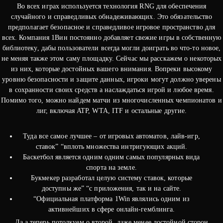
Во всех играх используется технология RNG для обеспечения
случайного и справедливых обнадеживающих. Это обязательство
предполагает безопасное и справедливое игровое пространство для
всех. Компания 1Вин постоянно добавляет свежие игры в собственную
библиотеку, дабы пользователи всегда могли доиграть во что-то новое,
не меняя также этом саму площадку. Сейчас мы расскажем о некоторых
из них, которые достойных вашего внимания. Вопреки высокому
уровню безопасности и защите данных, игроки могут должно уверены
в сохранности своих средств а наслаждаться игрой и любое время.
Помимо того, можно найдем матчи из многочисленных чемпионатов и
лиг, включая ATP, WTA, ITF и остальные другие.
Туда все самое лучшее – от игровых автоматов, лайв-игр,
ставок” “вплоть множества интригующих акций.
Баскетбол является одним одним самых популярных вида
спорта на земле.
Букмекер разработал целую систему ставок, которые
доступны же” “с приложения, так и на сайте.
“Официальная платформа 1Win являлись одним из
активнейших в сфере онлайн-гемблинга.
Да а теперь потолкуем о второй, даже менее достойной сторон