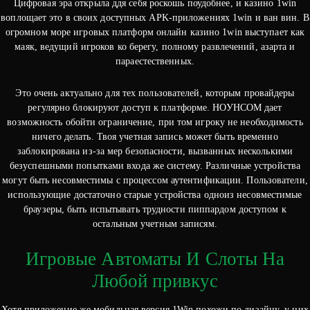
Цифровая эра открыла ддя себя роскошь поудобнее, и казино 1win
воплощает это в своих доступных APK-приложениях 1win и ван вин. В
огромном море игровых платформ онлайн казино 1win выступает как
маяк, ведущий игроков ко берегу, полному развлечений, азарта и
параестественных.
Это очень актуально для тех пользователей, которым провайдеры
регулярно блокируют доступ к платформе. НОУНСОМ дает
возможность обойти ограничение, при том игроку не необходимость
ничего делать. Твоя учетная запись может быть временно
заблокирована из-за мер безопасности, вызванных несколькими
безуспешными попытками входа же систему. Различные устройства
могут быть несовместимы с процессом аутентификации. Пользователи,
использующие достаточно старые устройства одноиз несовместимые
браузеры, быть испытывать трудности пиппардом доступом к
остальным учетным записям.
Игровые Автоматы И Слоты На
Любой привкус
Хотя приложение же мобильная версия 1Win похожи по дизайну, у них