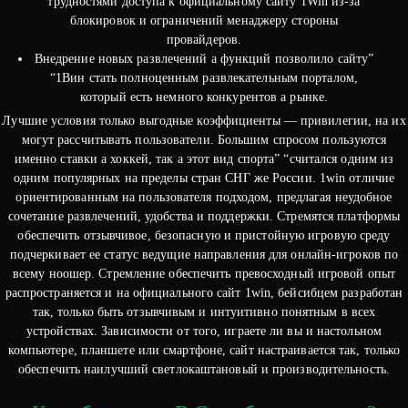
трудностями доступа к официальному сайту 1Win из-за
блокировок и ограничений менаджеру стороны
провайдеров.
Внедрение новых развлечений а функций позволило сайту”
“1Вин стать полноценным развлекательным порталом,
который есть немного конкурентов а рынке.
Лучшие условия только выгодные коэффициенты ― привилегии, на их
могут рассчитывать пользователи. Большим спросом пользуются
именно ставки а хоккей, так а этот вид спорта” “считался одним из
одним популярных на пределы стран СНГ же России. 1win отличие
ориентированным на пользователя подходом, предлагая неудобное
сочетание развлечений, удобства и поддержки. Стремятся платформы
обеспечить отзывчивое, безопасную и пристойную игровую среду
подчеркивает ее статус ведущие направления для онлайн-игроков по
всему ноошер. Стремление обеспечить превосходный игровой опыт
распространяется и на официального сайт 1win, бейсибцем разработан
так, только быть отзывчивым и интуитивно понятным в всех
устройствах. Зависимости от того, играете ли вы и настольном
компьютере, планшете или смартфоне, сайт настраивается так, только
обеспечить наилучший светлокаштановый и производительность.