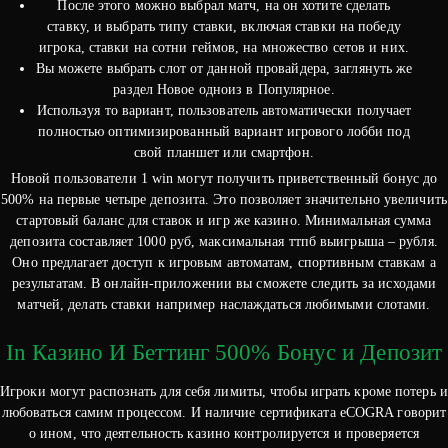
После этого можно выбрал матч, на он хотите сделать
ставку, и выбрать типу ставки, включая ставки на победу
игрока, ставки на сотни геймов, на множество сетов и них.
Вы можете выбрать слот от данной провайдера, заглянуть же
раздел Новое одноиз в Популярное.
Используя то вариант, пользователь автоматически получает
полностью оптимизированный вариант игрового лобби под
свой планшет или смартфон.
Новой пользователи 1 win могут получить приветственный бонус до
500% на первые четыре депозита. Это позволяет значительно увеличить
стартовый баланс для ставок и игр же казино. Минимальная сумма
депозита составляет 1000 руб, максимальная ттпб выигрыша – рубля.
Оно предлагает доступ к игровым автоматам, спортивным ставкам а
результатам. В онлайн-приложении вы сможете следить за исходами
матчей, делать ставки например наслаждаться любимыми слотами.
In Казино И Беттинг 500% Бонус и Депозит
Игроки могут распознать для себя лимиты, чтобы играть кроме потерь и
любоваться самим процессом. И наличие сертификата eCOGRA говорит
о ином, что деятельность казино контролируется и проверяется