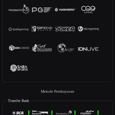
Metode Pembayaran
Transfer Bank