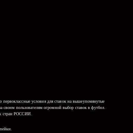
ко первоклассные условия для ставок на вышеупомянутые
ла своим пользователям огромной выбор ставок в футбол.
их стран РОССИИ.
опейки.