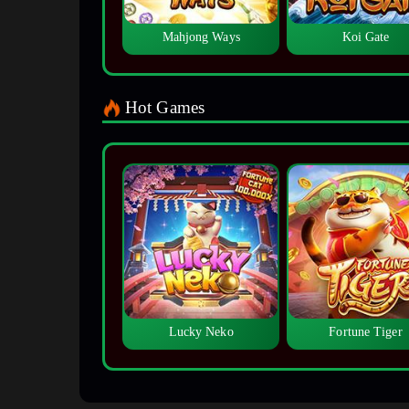
Mahjong Ways
Koi Gate
Hot Games
Lucky Neko
Fortune Tiger