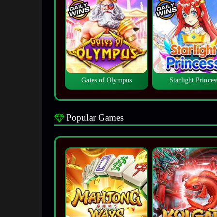
Gates of Olympus
Starlight Princes
Popular Games