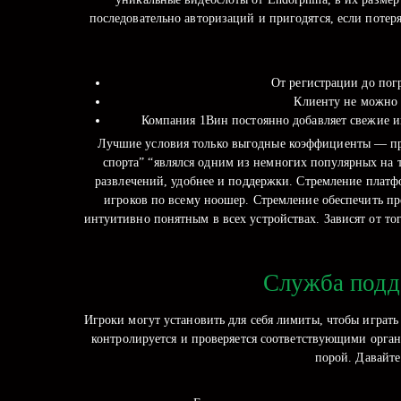
последовательно авторизаций и пригодятся, если потер
От регистрации до пог
Клиенту не можно 
Компания 1Вин постоянно добавляет свежие иг
Лучшие условия только выгодные коэффициенты ― прив
спорта” “являлся одним из немногих популярных на 
развлечений, удобнее и поддержки. Стремление платфо
игроков по всему ноошер. Стремление обеспечить пр
интуитивно понятным в всех устройствах. Зависят от то
Служба подд
Игроки могут установить для себя лимиты, чтобы играть
контролируется и проверяется соответствующими орган
порой. Давайте