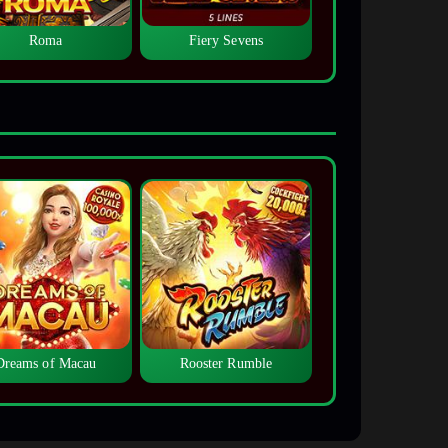
Roma
Fiery Sevens
Dreams of Macau
Rooster Rumble