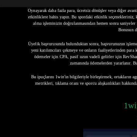
Oynayarak daha fazla para, ücretsiz dönüşler veya diğer ava
etkinliklere bahis yapın. Bu spordaki etkinlik seçenekleriniz,
alma işleminizin doğrulanmasından hemen sonra saniyeler
Bonusun de
Üyelik başvurusunda bulunduktan sonra, başvurunuzun işleme a
yeni katılımcıları çekmeye ve onların faaliyetlerinden para
ödemeler için CPA, pasif uzun vadeli gelirler için RevShar
zamanında ödemelerden yararlanır. Bu,
Bu ipuçlarını 1win'in bilgileriyle birleştirmek, ortakların a
metrikleri, tıklama oranı ve sporcu alışkanlıkları hakkında 
1wi