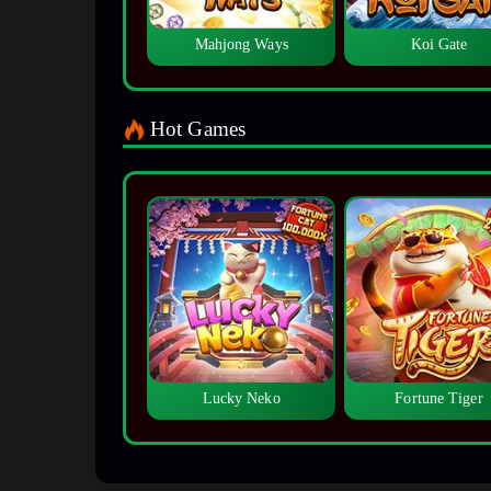
Mahjong Ways
Koi Gate
Hot Games
Lucky Neko
Fortune Tiger