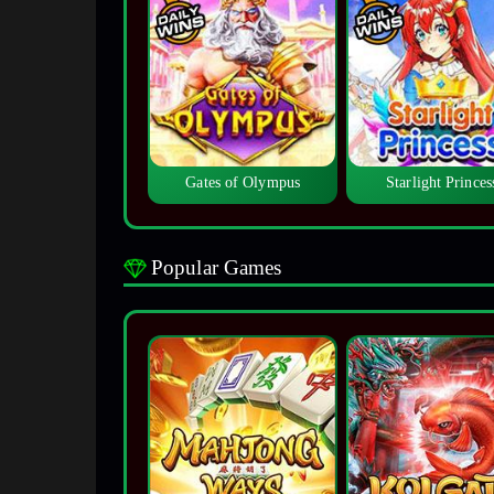
Gates of Olympus
Starlight Princes
Popular Games