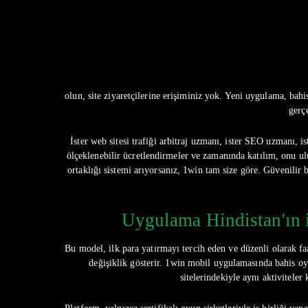
olun, site ziyaretçilerine erişiminiz yok. Yeni uygulama, bahi
gerç
İster web sitesi trafiği arbitraj uzmanı, ister SEO uzmanı, i
ölçeklenebilir ücretlendirmeler ve zamanında katılım, onu ulus
ortaklığı sistemi arıyorsanız, 1win tam size göre. Güvenilir
Uygulama Hindistan'ın i
Bu model, ilk para yatırmayı tercih eden ve düzenli olarak faa
değişiklik gösterir. 1win mobil uygulamasında bahis o
sitelerindekiyle aynı aktivitel