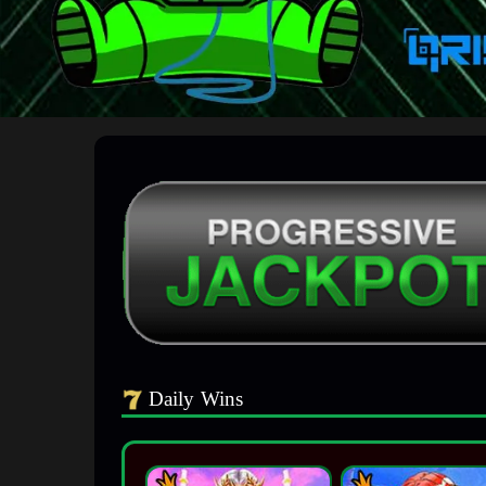
Daily Wins