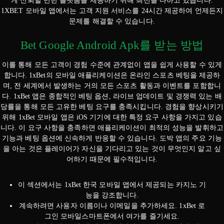
게 신뢰할 만한 플랫폼을 제공하기 위해 최선을 다하고 있습니다.
1XBET 모바일 앱에서는 고객 지원 서비스를 24시간 제공하여 언제든지
문제를 해결할 수 있습니다.
Bet Google Android Apk를 받는 방법
이를 통해 모든 고객이 경험 수준에 관계없이 앱을 쉽게 사용할 수 있게
합니다. 1xBet의 모바일 애플리케이션은 온라인 스포츠 베팅을 제공하
며, 전 세계에서 발생하는 거의 모든 스포츠 활동과 이벤트를 포함합니
다. 1xBet 앱은 종합적인 베팅 옵션, 라이브 업데이트 및 경쟁력 있는 배
당률을 통해 모든 고유한 베팅 요구를 충족시킵니다. 경험을 향상시키기
위해 1xBet 모바일 앱은 iOS 기기에 대한 특정 요구 사항을 가지고 있습
니다. 이 요구 사항을 충족하면 애플리케이션이 최적의 성능을 발휘하고
기능과 베팅 옵션에 신속하게 반응할 수 있습니다. 도박 앱의 주요 기능
을 아는 것은 플레이어가 자신을 기다리고 있는 것이 무엇인지 알고 싶
어하기 때문에 필수적입니다.
이 섹션에서는 1xBet 한국 모바일 앱에서 제공되는 카지노 기
능을 강조합니다.
계속하려면 사용자 이름이나 이메일을 추가하세요. 1xBet 로
그인 모바일스마트폰에서 여가를 즐기세요.