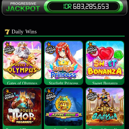
Daily Wins
Gates of Olympus
Starlight Princess
Sweet Bonanza