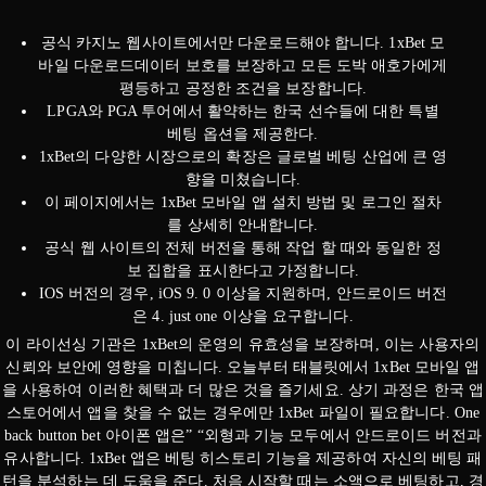
공식 카지노 웹사이트에서만 다운로드해야 합니다. 1xBet 모
바일 다운로드데이터 보호를 보장하고 모든 도박 애호가에게
평등하고 공정한 조건을 보장합니다.
LPGA와 PGA 투어에서 활약하는 한국 선수들에 대한 특별
베팅 옵션을 제공한다.
1xBet의 다양한 시장으로의 확장은 글로벌 베팅 산업에 큰 영
향을 미쳤습니다.
이 페이지에서는 1xBet 모바일 앱 설치 방법 및 로그인 절차
를 상세히 안내합니다.
공식 웹 사이트의 전체 버전을 통해 작업 할 때와 동일한 정
보 집합을 표시한다고 가정합니다.
IOS 버전의 경우, iOS 9. 0 이상을 지원하며, 안드로이드 버전
은 4. just one 이상을 요구합니다.
이 라이선싱 기관은 1xBet의 운영의 유효성을 보장하며, 이는 사용자의
신뢰와 보안에 영향을 미칩니다. 오늘부터 태블릿에서 1xBet 모바일 앱
을 사용하여 이러한 혜택과 더 많은 것을 즐기세요. 상기 과정은 한국 앱
스토어에서 앱을 찾을 수 없는 경우에만 1xBet 파일이 필요합니다. One
back button bet 아이폰 앱은” “외형과 기능 모두에서 안드로이드 버전과
유사합니다. 1xBet 앱은 베팅 히스토리 기능을 제공하여 자신의 베팅 패
턴을 분석하는 데 도움을 준다. 처음 시작할 때는 소액으로 베팅하고, 경