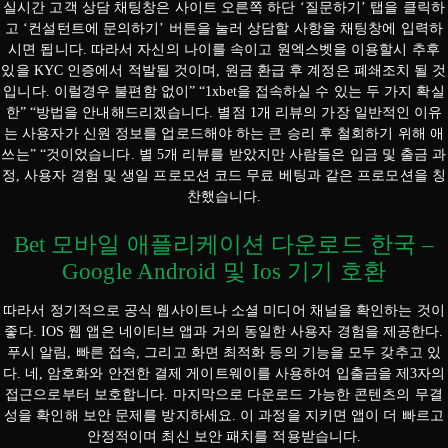
실시간 고객 상담 채팅창은 사이트 오른쪽 하단 ‘질문하기’ 탭을 클릭하
고 ‘컨설턴트에 문의하기’ 버튼을 눌러 상담할 사항을 채팅창에 입력하
시면 됩니다. 따라서 자신의 나이를 속이고 원엑스벳을 이용할시 추후
있을 KYC 인증에서 적발될 것이며, 원금 환급 후 계정은 폐쇄조치 될 것
입니다. 이럴경우 불편함 없이” “1xbet을 접속하실 수 있는 두 가지 확실
한” “방법을 안내해드리겠습니다. 별점 1개 리뷰의 가장 일반적인 이유
는 사용자가 신원 정보를 업로드해야 하는 큰 승리 후 철회하기 위해 애
쓰는” “것이었습니다. 별 5개 리뷰를 받았지만 사람들은 입금 및 출금 과
정, 사용자 경험 및 생일 프로모션 코드 무료 베팅과 같은 프로모션을 칭
찬했습니다.
Bet 모바일 애플리케이션 다운로드 한국 –
Google Android 및 Ios 기기 호환
따라서 정기적으로 공식 웹사이트나 소셜 미디어 채널을 확인하는 것이
좋다. IOS 웹 앱은 네이티브 앱과 거의 동일한 사용자 경험을 제공한다.
푸시 알림, 빠른 접속, 그리고 화면 최적화 등의 기능을 모두 갖추고 있
다. 네, 암호화와 안전한 결제 게이트웨이를 사용하여 입출금을 제3자의
접근으로부터 보호합니다. 마지막으로 다운로드 가능한 콘텐츠의 무결
성을 확인해 보안 문제를 방지하세요. 이 과정을 지키면 앱이 더 빠르고
안정적이며 최신 보안 패치를 적용받습니다.