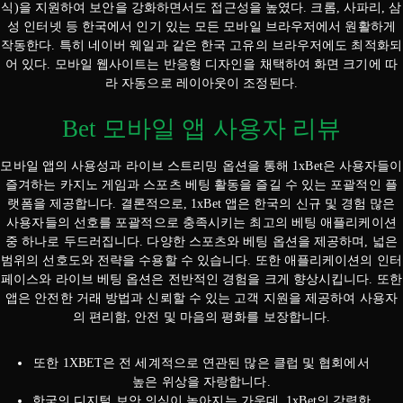
식)을 지원하여 보안을 강화하면서도 접근성을 높였다. 크롬, 사파리, 삼
성 인터넷 등 한국에서 인기 있는 모든 모바일 브라우저에서 원활하게
작동한다. 특히 네이버 웨일과 같은 한국 고유의 브라우저에도 최적화되
어 있다. 모바일 웹사이트는 반응형 디자인을 채택하여 화면 크기에 따
라 자동으로 레이아웃이 조정된다.
Bet 모바일 앱 사용자 리뷰
모바일 앱의 사용성과 라이브 스트리밍 옵션을 통해 1xBet은 사용자들이
즐겨하는 카지노 게임과 스포츠 베팅 활동을 즐길 수 있는 포괄적인 플
랫폼을 제공합니다. 결론적으로, 1xBet 앱은 한국의 신규 및 경험 많은
사용자들의 선호를 포괄적으로 충족시키는 최고의 베팅 애플리케이션
중 하나로 두드러집니다. 다양한 스포츠와 베팅 옵션을 제공하며, 넓은
범위의 선호도와 전략을 수용할 수 있습니다. 또한 애플리케이션의 인터
페이스와 라이브 베팅 옵션은 전반적인 경험을 크게 향상시킵니다. 또한
앱은 안전한 거래 방법과 신뢰할 수 있는 고객 지원을 제공하여 사용자
의 편리함, 안전 및 마음의 평화를 보장합니다.
또한 1XBET은 전 세계적으로 연관된 많은 클럽 및 협회에서
높은 위상을 자랑합니다.
한국의 디지털 보안 의식이 높아지는 가운데, 1xBet의 강력한