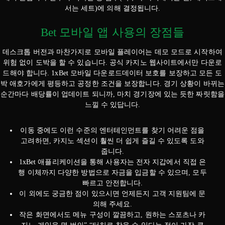
서는 세트)에 의해 결정됩니다.
Bet 모바일 앱 사용의 장점들
데스크톱 버전과 마찬가지로 모바일 플레이어는 데모 모드로 시작하여
위험 없이 도박을 할 수 있습니다. 공식 카지노 웹사이트에서만 다운로
드해야 합니다. 1xBet 모바일 다운로드데이터 보호를 보장하고 모든 도
박 애호가에게 평등하고 공정한 조건을 보장합니다. 경기 상황이 바뀌는
순간마다 배당률이 업데이트 되니까, 마치 경기장에 있는 듯한 짜릿함을
느낄 수 있답니다.
이동 중에도 이런 수준의 엔터테인먼트를 찾기 어려운 점을
고려하면, 카지노 섹션이 훨씬 더 쉽게 즐길 수 있도록 도와
줍니다.
1xBet 애플리케이션을 통해 사용자는 전자 지갑에서 직접 은
행 이체까지 다양한 방법으로 자금을 입금할 수 있으며, 모두
빠르고 안전합니다.
이 외에도 궁금한 점이 있으시면 언제든지 고객 지원팀에 문
의해 주세요.
작은 화면에서도 메뉴 구성이 깔끔하고, 원하는 스포츠나 카