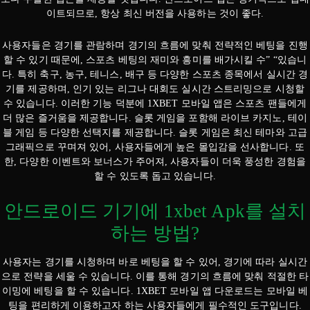
이트되므로, 항상 최신 버전을 사용하는 것이 좋다.
사용자들은 경기를 관람하며 경기의 흐름에 맞춰 전략적인 베팅을 진행
할 수 있기 때문에, 스포츠 베팅의 재미와 흥미를 배가시킬 수” “있습니
다. 특히 축구, 농구, 테니스, 배구 등 다양한 스포츠 종목에서 실시간 경
기를 제공하며, 인기 있는 리그나 대회도 실시간 스트리밍으로 시청할
수 있습니다. 이러한 기능 덕분에 1XBET 모바일 앱은 스포츠 팬들에게
더 많은 즐거움을 제공합니다. 슬롯 게임을 포함해 라이브 카지노, 테이
블 게임 등 다양한 선택지를 제공합니다. 슬롯 게임은 최신 테마와 고급
그래픽으로 꾸며져 있어, 사용자들에게 높은 몰입감을 선사합니다. 또
한, 다양한 이벤트와 보너스가 주어져, 사용자들이 더욱 풍성한 경험을
할 수 있도록 돕고 있습니다.
안드로이드 기기에 1xbet Apk를 설치
하는 방법?
사용자는 경기를 시청하며 바로 베팅을 할 수 있어, 경기에 따라 실시간
으로 전략을 세울 수 있습니다. 이를 통해 경기의 흐름에 맞춰 적절한 타
이밍에 베팅을 할 수 있습니다. 1XBET 모바일 앱 다운로드는 모바일 베
팅을 편리하게 이용하고자 하는 사용자들에게 필수적인 도구입니다.