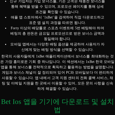
신규 가입자는 가입 보너스를, 기존 고객은 재충전 보너스를
통해 혜택을 받을 수 있으며, 프로모션 페이지를 통해 상세
조건을 확인할 수 있습니다.
애플 앱 스토어에서 ‘1xBet’을 검색하여 직접 다운로드하고
표준 앱 설치 과정을 따르면 됩니다.
Forty 이상의 배당률로 스포츠 이벤트에 5번 베팅해야 하며
베팅의 총 판돈은 금요일 프로모션으로 받은 보너스 금액과
동일해야 합니다.
모바일 앱에서는 다양한 배팅 옵션을 제공하여 사용자가 자
신에게 맞는 배팅 방식을 선택할 수 있습니다.
한국의 사용자들에게 1xBet 애플리케이션에서 보너스를 최대화하는 것
은 가장 흥미로운 기회 중 하나입니다. 이 섹션에서는 1xBet 한국 모바일
앱을 통해 보너스를 전략적으로 획득하고 활용하는 방법을 설명합니다.
게임과 보너스 채널이 잘 정리되어 있어 PC와 모바일보다 더 편리하게
사용할 수 있습니다. 앱 내에서 고객 지원 센터의 전화 콜백 서비스, 채
팅 및 이메일 지원을 한 곳에서 이용할 수 있어, 모든 문의 사항을 신속
하게 해결할 수 있습니다.
Bet Ios 앱을 기기에 다운로드 및 설치
법