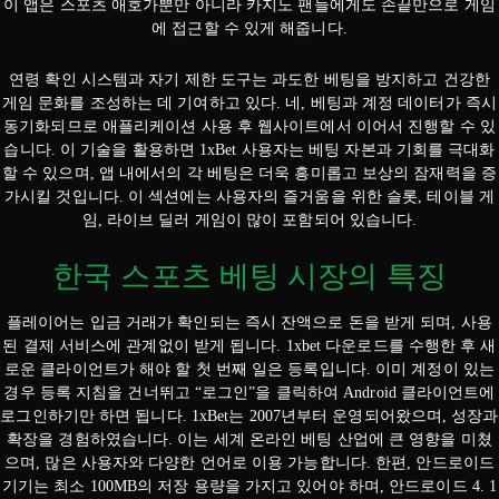
이 앱은 스포츠 애호가뿐만 아니라 카지노 팬들에게도 손끝만으로 게임
에 접근할 수 있게 해줍니다.
연령 확인 시스템과 자기 제한 도구는 과도한 베팅을 방지하고 건강한
게임 문화를 조성하는 데 기여하고 있다. 네, 베팅과 계정 데이터가 즉시
동기화되므로 애플리케이션 사용 후 웹사이트에서 이어서 진행할 수 있
습니다. 이 기술을 활용하면 1xBet 사용자는 베팅 자본과 기회를 극대화
할 수 있으며, 앱 내에서의 각 베팅은 더욱 흥미롭고 보상의 잠재력을 증
가시킬 것입니다. 이 섹션에는 사용자의 즐거움을 위한 슬롯, 테이블 게
임, 라이브 딜러 게임이 많이 포함되어 있습니다.
한국 스포츠 베팅 시장의 특징
플레이어는 입금 거래가 확인되는 즉시 잔액으로 돈을 받게 되며, 사용
된 결제 서비스에 관계없이 받게 됩니다. 1xbet 다운로드를 수행한 후 새
로운 클라이언트가 해야 할 첫 번째 일은 등록입니다. 이미 계정이 있는
경우 등록 지침을 건너뛰고 “로그인”을 클릭하여 Android 클라이언트에
로그인하기만 하면 됩니다. 1xBet는 2007년부터 운영되어왔으며, 성장과
확장을 경험하였습니다. 이는 세계 온라인 베팅 산업에 큰 영향을 미쳤
으며, 많은 사용자와 다양한 언어로 이용 가능합니다. 한편, 안드로이드
기기는 최소 100MB의 저장 용량을 가지고 있어야 하며, 안드로이드 4. 1