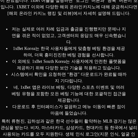
이 완료됩니다. 1xbet 어플을 실행하면 ‘로그인’ 버튼과 ‘등록’ 버튼이 보
입니다. 1XBET 이외에 다양한 해외 온라인카지노에 대해 궁금하시다면
[해외 온라인 카지노 랭킹 및 리뷰]에서 자세히 설명해 드립니다.
저는 실제로 여러 차례 입금과 출금을 진행했지만 문제나 지
연을 겪은 적이 없었고, 고객센터의 응답도 매우 신속했습니
다.
1xBet Korea는 한국 사용자들에게 맞춤형 베팅 환경을 제공
하여, 더욱 흥미진진한 베팅 경험을 선사합니다.
이 외에도 1xBet South Korea는 사용자에게 안전한 플랫폼을
제공하기 위해 다양한 보안 기술을 적용하고 있습니다.
시스템에서 확인을 요청하면 “환경” 다운로드가 완료될 때까
지 기다립니다.
네, 1xBet 앱은 라이브 베팅, 다양한 스포츠 이벤트 및 여러
베팅 유형을 포함한 모든 베팅 기능에 대한 포괄적인 접근을
제공합니다.
다운로드 후 인터페이스가 깔끔하고 메뉴 이동이 빠른 점이
마음에 들었습니다.
특히 류현진, 김하성과 같은 한국 선수들이 활약하는 MLB 경기는 많은
관심을 받는다. 비자, 마스터카드, 삼성카드, 현대카드 등 한국에서 널리
사용되는 카드를 모두 지원한다. 생체 인식 로그인(지문 인식, 얼굴 인