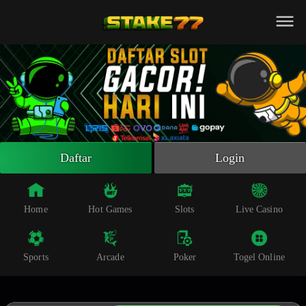
Beranda
Slot Online
Live Casino
Sportsbook
Arcade
Togel Online
Daftar
Login
Poker
Whatsapp
Home
Hot Games
Slots
Live Casino
Telegram
Sports
Arcade
Poker
Togel Online
Livechat