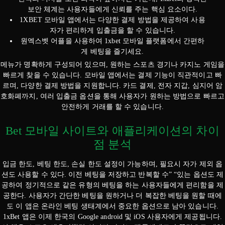
보안 체계는 사용자들에게 신뢰를 주는 핵심 요소이다.
1XBET 모바일 앱에서는 다양한 결제 방법을 제공하여 사용
자가 편리하게 입출금을 할 수 있습니다.
원엑스벳 어플을 사용하여 1xbet 모바일 플랫폼에서 간편하
게 베팅을 즐기세요.
메뉴가 명확하게 구성되어 있으며, 원하는 스포츠 경기나 카지노 게임을
빠르게 찾을 수 있습니다. 모바일 앱에서는 결제 기능이 직관적이고 빠
르며, 다양한 결제 방법을 지원합니다. 카드 결제, 전자 지갑, 심지어 암
호화폐까지, 여러 입출금 옵션을 통해 사용자가 원하는 방법으로 빠르고
안전하게 거래를 할 수 있습니다.
Bet 모바일 사이트와 애플리케이션의 차이
점 분석
입금 한도, 베팅 한도, 손실 한도 설정이 가능하며, 필요시 자가 제외 옵
션도 사용할 수 있다. 이전 베팅을 저장하고 반복할 수” “있는 옵션도 제
공하여 정기적으로 같은 유형의 베팅을 하는 사용자들에게 편리함을 제
공한다. 사용자가 간단한 베팅을 원하거나 더 복잡한 베팅을 원할 때에
도 이 앱은 온라인 베팅 생태계에서 중요한 옵션으로 남아 있습니다.
1xBet 앱은 이제 한국의 Google android 및 iOS 사용자에게 제공됩니다.