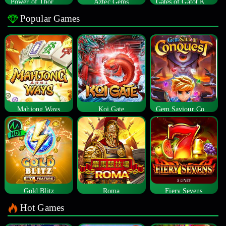
Power of Thor Megaways
Aztec Gems
Gates of Gatot Kaca
Popular Games
Mahjong Ways
Koi Gate
Gem Saviour Conquest
Gold Blitz
Roma
Fiery Sevens
Hot Games