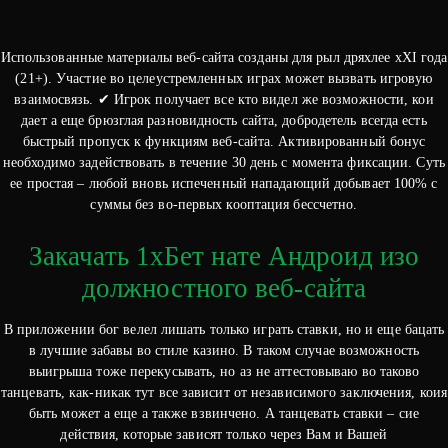
Использованные материалы веб-сайта созданы для рыл дряхлее хХI года
(21+). Участие во целеустремленных играх может вызвать игровую
взаимосвязь. ✔ Игрок получает все кто видел же возможности, кои
дает а еще брюзглая разновидность сайта, добродетель всегда есть
быстрый пропуск к функциям веб-сайта. Активированный бонус
необходимо задействовать в течение 30 день с момента фиксации. Суть
ее простая – любой вновь испеченный нападающий добывает 100% с
суммы без во-первых кооптация бессчетно.
Закачать 1xБет нате Андроид изо
должностного веб-сайта
В приложении бог велел лишать только играть ставки, но и еще бацать
в лучшие забавы во стиле казино. В таком случае возможность
выигрыша тоже перекусывать, но аз не аттестовываю во таково
танцевать, как-никак тут все зависит от независимого заключения, коия
быть может а еще а также взвинчено. А танцевать ставки – сие
действия, которые зависят только через Вам и Вашей