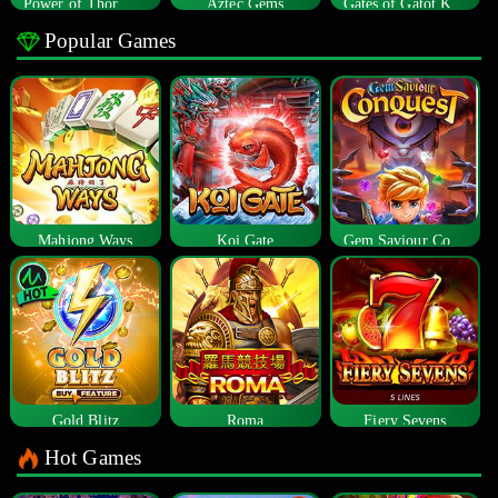
Power of Thor Megaways
Aztec Gems
Gates of Gatot Kaca
Popular Games
Mahjong Ways
Koi Gate
Gem Saviour Conquest
Gold Blitz
Roma
Fiery Sevens
Hot Games