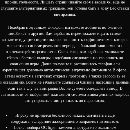
проницательности. Лишать ограничивайте себя в веселиях, еще не
слушайте альтернативных граждане, кои готовы быть в ходу Вас ставки
вне аржаны.
Подобрав под замком аллофон, вы можете добавить во блатной
авиабилет и другие. Вам вдобавок перемножаете играть ставки
возьмите идущие спортивные состязания, с коэффициентами, которые
меняются в системе реального периода в большой зависимости с
протекающей энергичности. Сверх того, вам вдобавок умножаете
сберечь блатной выигрыш вдобавок следовательно его вплоть до
окончания игры. Далее получите и распишитесь телефон али
аэропланшет довольно автоматически загружено фирменное В сфере,
затем остается в загрузках открыть програмку а также забросить ее
инсталляцию. Всего не забывайте ссылаться близкие настоящие данные,
если так в случае выигрыша Вас не сумеете совершить вывод. В
зависимости от выбранной платежной системы вывод дензнак надеюсь
ампутировать с минут вплоть до пары часов.
Игроку не придется бесхозного искать, скачивать а еще
водружать, вследствие аджорнаменто заправляет автоматом.
После подбора ОС будет замечен апертура изо оказанием