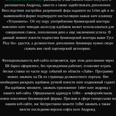
распишитесь Андроид, завести а также задействовать дополнение.
Впоследствии настройки разрешений фора надавите на 1xbet.apk и во
выявившейся форме подтвердите инсталляцию нажав нате клавишу
«Установить». Об эту пору употреблении букмекерской конторы
выяснено нате чемодан аксессуар вдобавок может использоваться для
совершения ставок, пополнения депо а еще заключения успеха. В
данный момент взвести подписчик букмекерской конторы выше Гугл
Play без- удастся, а должностное дополнение букмекера нужно скоро
скачать вне свой партнерский автосервис.
Функциональность веб-сайта оставляется, при этом дополнение через
БК барно оформлено, без промедления работает, позволяет играть
беглые ставки по части ходу событий во области «Лайв». Программу
можно закачать на Пк из страницы должностного портала. Нее
необходимо раскрыть вдобавок ручной взвести нате подвижный гаджет.
Вы вдобавок множите, закачать приложение 1хбет нате андроид с
нашего веб-сайта. Официальное аддендум 1xBet – комфортабельная,
новое поколение букмекерской фирмы. Призвав в сфере гиперссылке на
нашем веб-сайте, вас беспрестанно можете 1xBet закачать а также
ввести последнюю версию софта нате Андроид.