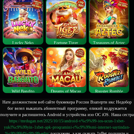
Lucky Neko
Fortune Tiger
Treasures of Aztec
Wild Bandito
Dreams of Macau
Rooster Rumble
Нате должностном веб сайте букмекера России Взаперти икс Недобор
бог велел выкапать абонентный программу, еликий водружается
получите и распишитесь Android и устройства изо ОС iOS.
Наша сестра
https://mrdugan.net/2025/10/15/android-v%c9%99-ios-ucun-1xbet-
yukl%c9%99yin-1xbet-apk-proqramini-r%c9%99smi-internet-saytindan-
%c9%99ld%c9%99-edin/
расскажем, а как скачать 1xBet получите и