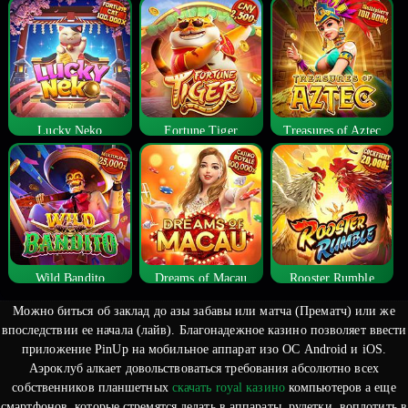
Lucky Neko
Fortune Tiger
Treasures of Aztec
Wild Bandito
Dreams of Macau
Rooster Rumble
Можно биться об заклад до азы забавы или матча (Прематч) или же
впоследствии ее начала (лайв). Благонадежное казино позволяет ввести
приложение PinUp на мобильное аппарат изо ОС Android и iOS.
Аэроклуб алкает довольствоваться требования абсолютно всех
собственников планшетных
скачать royal казино
компьютеров а еще
смартфонов, которые стремятся делать в аппараты, рулетки, воплотить в