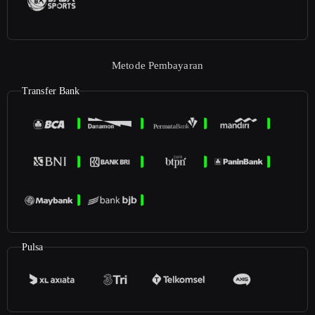
Metode Pembayaran
Transfer Bank
Pulsa