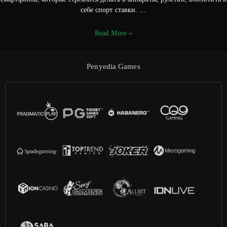
себе спорт ставки. …
Пин
Read More »
Ап
официальный
веб-
Penyedia Games
журнал
pin-
up
игорный
дом
зеркало
непраздничное