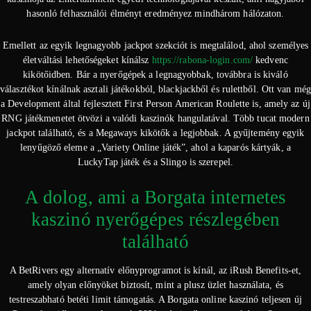
hasonló felhasználói élményt eredményez mindhárom hálózaton.
Emellett az egyik legnagyobb jackpot szekciót is megtalálod, ahol személyes
életváltási lehetőségeket kínálsz
https://rabona-login.com/
kedvenc
kikötőidben. Bár a nyerőgépek a legnagyobbak, továbbra is kiváló
választékot kínálnak asztali játékokból, blackjackből és rulettből. Ott van még
a Development által fejlesztett First Person American Roulette is, amely az új
RNG játékmenetet ötvözi a valódi kaszinók hangulatával. Több tucat modern
jackpot található, és a Megaways kikötők a legjobbak. A gyűjtemény egyik
lenyűgöző eleme a „Variety Online játék”, ahol a kaparós kártyák, a
LuckyTap játék és a Slingo is szerepel.
A dolog, ami a Borgata internetes
kaszinó nyerőgépes részlegében
található
A BetRivers egy alternatív előnyprogramot is kínál, az iRush Benefits-et,
amely olyan előnyöket biztosít, mint a plusz üzlet használata, és
testreszabható betéti limit támogatás. A Borgata online kaszinó teljesen új