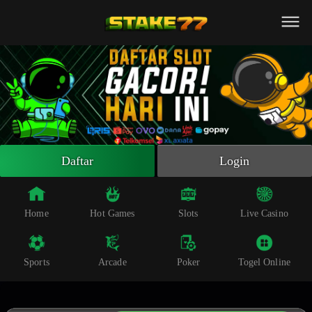
Beranda
Slot Online
Live Casino
Sportsbook
Arcade
Togel Online
Daftar
Login
Poker
Whatsapp
Home
Hot Games
Slots
Live Casino
Telegram
Sports
Arcade
Poker
Togel Online
Livechat