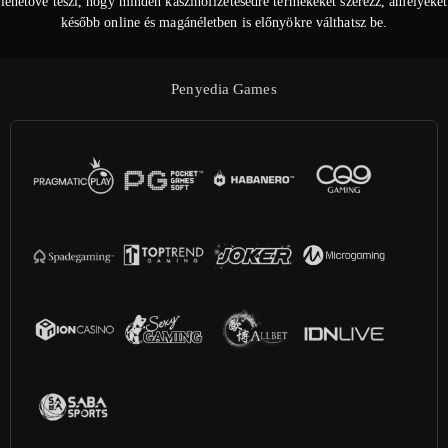
lehetővé teszi, hogy minden kaszinófizetésedre termékeket szerezz, amelyeket
később online és magánéletben is előnyökre válthatsz be.
Penyedia Games