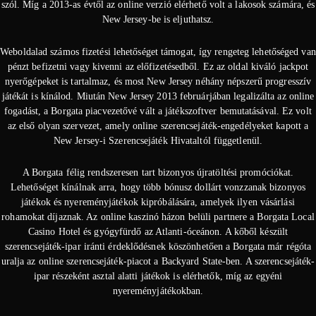
szól. Míg a 2013-as évtől az online verzió elérhető volt a lakosok számára, és
New Jersey-be is eljuthatsz.
Weboldalad számos fizetési lehetőséget támogat, így rengeteg lehetőséged van
pénzt befizetni vagy kivenni az előfizetésedből. Ez az oldal kiváló jackpot
nyerőgépeket is tartalmaz, és most New Jersey néhány népszerű progresszív
játékát is kínálod. Miután New Jersey 2013 februárjában legalizálta az online
fogadást, a Borgata piacvezetővé vált a játékszoftver bemutatásával. Ez volt
az első olyan szervezet, amely online szerencsejáték-engedélyeket kapott a
New Jersey-i Szerencsejáték Hivataltól függetlenül.
A Borgata félig rendszeresen tart bizonyos újratöltési promóciókat.
Lehetőséget kínálnak arra, hogy több bónusz dollárt vonzzanak bizonyos
játékok és nyereményjátékok kipróbálására, amelyek ilyen vásárlási
rohamokat díjaznak. Az online kaszinó házon belüli partnere a Borgata Local
Casino Hotel és gyógyfürdő az Atlanti-óceánon. A kőből készült
szerencsejáték-ipar iránti érdeklődésnek köszönhetően a Borgata már régóta
uralja az online szerencsejáték-piacot a Backyard State-ben. A szerencsejáték-
ipar részeként asztal alatti játékok is elérhetők, míg az egyéni
nyereményjátékokban.