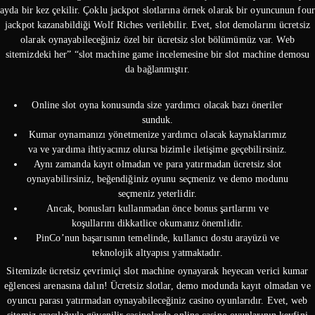
ayda bir kez çekilir. Çoklu jackpot slotlarına örnek olarak bir oyuncunun four
jackpot kazanabildiği Wolf Riches verilebilir. Evet, slot demolarını ücretsiz
olarak oynayabileceğiniz özel bir ücretsiz slot bölümümüz var. Web
sitemizdeki her” “slot machine game incelemesine bir slot machine demosu
da bağlanmıştır.
Online slot oyna konusunda size yardımcı olacak bazı öneriler
sunduk.
Kumar oynamanızı yönetmenize yardımcı olacak kaynaklarımız
va ve yardıma ihtiyacınız olursa bizimle iletişime geçebilirsiniz.
Aynı zamanda kayıt olmadan ve para yatırmadan ücretsiz slot
oynayabilirsiniz, beğendiğiniz oyunu seçmeniz ve demo modunu
seçmeniz yeterlidir.
Ancak, bonusları kullanmadan önce bonus şartlarını ve
koşullarını dikkatlice okumanız önemlidir.
PinCo’nun başarısının temelinde, kullanıcı dostu arayüzü ve
teknolojik altyapısı yatmaktadır.
Sitemizde ücretsiz çevrimiçi slot machine oynayarak heyecan verici kumar
eğlencesi arenasına dalın! Ücretsiz slotlar, demo modunda kayıt olmadan ve
oyuncu parası yatırmadan oynayabileceğiniz casino oyunlarıdır. Evet, web