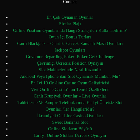
Content
En Çok Oynanan Oyunlar
Slotlar Plajı
Online Position Oyunlarında Hangi Stratejileri Kullanabilirim?
Oyun İçi Bonus Turları
Canlı Blackjack – Otantik, Gerçek Zamanlı Masa Oyunları
Jackpot Oyunları
Governor Regarding Poker: Poker Get Challenge
Çevrimiçi Ücretsiz Position Oynayın
Slot Makinelerinde Nasıl Kazanılır
Android Veya Iphone’dan Slot Oynamak Mümkün Mü?
En Iyi 10 On-line Casino Oyun Geliştiricisi
Vivi On-line Casino’nun Temel Özellikleri:
Canlı Krupiyeli Oyunlar – Live Oyunlar
Tabletlerde Ve Pampre Telefonlarında En Iyi Ücretsiz Slot
Oyunları ‘ler Hangileridir?
İkramiyeli On Line Casino Oyunları
Sweet Bonanza Slot
Online Slotların Büyüsü
En İyi Online Slotları Ücretsiz Oynayın