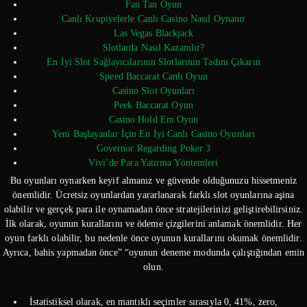
Fan Tan Oyun
Canlı Krupiyelerle Canlı Casino Nasıl Oynanır
Las Vegas Blackjack
Slotlarda Nasıl Kazanılır?
En İyi Slot Sağlayıcılarının Slotlarının Tadını Çıkarın
Speed Baccarat Canlı Oyun
Casino Slot Oyunları
Peek Baccarat Oyun
Casino Hold Em Oyun
Yeni Başlayanlar İçin En İyi Canlı Casino Oyunları
Governor Regarding Poker 3
Vivi’de Para Yatırma Yöntemleri
Bu oyunları oynarken keyif almanız ve güvende olduğunuzu hissetmeniz
önemlidir. Ücretsiz oyunlardan yararlanarak farklı slot oyunlarına aşina
olabilir ve gerçek para ile oynamadan önce stratejilerinizi geliştirebilirsiniz.
İlk olarak, oyunun kurallarını ve ödeme çizgilerini anlamak önemlidir. Her
oyun farklı olabilir, bu nedenle önce oyunun kurallarını okumak önemlidir.
Ayrıca, bahis yapmadan önce” “oyunun deneme modunda çalıştığından emin
olun.
İstatistiksel olarak, en mantıklı seçimler sırasıyla 0, 41%, zero,