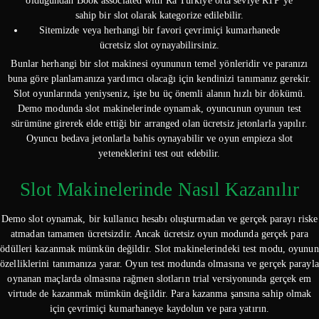
olduğundan Book associated with Ra Türkiye orta seviye RTP’ye
sahip bir slot olarak kategorize edilebilir.
Sitemizde veya herhangi bir favori çevrimiçi kumarhanede
ücretsiz slot oynayabilirsiniz.
Bunlar herhangi bir slot makinesi oyununun temel yönleridir ve paranızı
buna göre planlamanıza yardımcı olacağı için kendinizi tanımanız gerekir.
Slot oyunlarında yeniyseniz, işte bu üç önemli alanın hızlı bir dökümü.
Demo modunda slot makinelerinde oynamak, oyuncunun oyunun test
sürümüne girerek elde ettiği bir arranged olan ücretsiz jetonlarla yapılır.
Oyuncu bedava jetonlarla bahis oynayabilir ve oyun empieza slot
yeteneklerini test out edebilir.
Slot Makinelerinde Nasıl Kazanılır
Demo slot oynamak, bir kullanıcı hesabı oluşturmadan ve gerçek parayı riske
atmadan tamamen ücretsizdir. Ancak ücretsiz oyun modunda gerçek para
ödülleri kazanmak mümkün değildir. Slot makinelerindeki test modu, oyunun
özelliklerini tanımanıza yarar. Oyun test modunda olmasına ve gerçek parayla
oynanan maçlarda olmasına rağmen slotların trial versiyonunda gerçek em
virtude de kazanmak mümkün değildir. Para kazanma şansına sahip olmak
için çevrimiçi kumarhaneye kaydolun ve para yatırın.