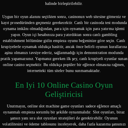
halinde birleştirilebilir.
Uygun bir oyun alanını seçtikten sonra, casinonun web sitesine gitmeniz ve
kayıt prosedüründen geçmeniz gerekecektir. Canlı bir casinoda test modunda
oynama imkânı olmadığından, para için oynamak için para yatırma işlemi
yapın. Oyun içi hesabınıza para yatırdıktan sonra canlı gambling
establishment bölümüne gidin empieza oyunu beğeninize göre seçin. Canlı
krupiyelerle oynamak oldukça basittir, ancak önce belirli oyunun kurallarına
aşina olmanızı tavsiye ederiz, sağlanmadığı için demonstration modunda
pratik yapamazsınız. Yapmanız gereken ilk şey, canlı krupiyeli oyunlar sunan
online casino seçmektir. Bu oldukça popüler bir eğlence olmasına rağmen,
internetteki tüm siteler bunu sunmamaktadır.
En Iyi 10 Online Casino Oyun
Geliştiricisi
Unutmayın, online slot machine game oyunları sadece eğlence amaçlı
oynanmalı empieza sorumlu bir şekilde oynanmalıdır. Slot oyunları, biraz
şansın yanı sıra slot oyunları stratejileri de gerektirebilir. Oyunun
volatilitesini ve ödeme tablosunu inceleyerek, daha fazla kazanma şansınızı