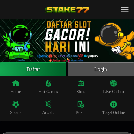
Beranda
Slot Online
Live Casino
Sportsbook
Arcade
Togel Online
Daftar
Login
Poker
Whatsapp
Home
Hot Games
Slots
Live Casino
Telegram
Sports
Arcade
Poker
Togel Online
Livechat