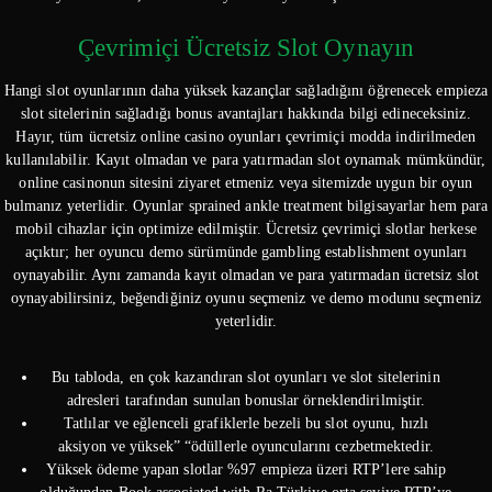
Çevrimiçi Ücretsiz Slot Oynayın
Hangi slot oyunlarının daha yüksek kazançlar sağladığını öğrenecek empieza
slot sitelerinin sağladığı bonus avantajları hakkında bilgi edineceksiniz.
Hayır, tüm ücretsiz online casino oyunları çevrimiçi modda indirilmeden
kullanılabilir. Kayıt olmadan ve para yatırmadan slot oynamak mümkündür,
online casinonun sitesini ziyaret etmeniz veya sitemizde uygun bir oyun
bulmanız yeterlidir. Oyunlar sprained ankle treatment bilgisayarlar hem para
mobil cihazlar için optimize edilmiştir. Ücretsiz çevrimiçi slotlar herkese
açıktır; her oyuncu demo sürümünde gambling establishment oyunları
oynayabilir. Aynı zamanda kayıt olmadan ve para yatırmadan ücretsiz slot
oynayabilirsiniz, beğendiğiniz oyunu seçmeniz ve demo modunu seçmeniz
yeterlidir.
Bu tabloda, en çok kazandıran slot oyunları ve slot sitelerinin
adresleri tarafından sunulan bonuslar örneklendirilmiştir.
Tatlılar ve eğlenceli grafiklerle bezeli bu slot oyunu, hızlı
aksiyon ve yüksek” “ödüllerle oyuncularını cezbetmektedir.
Yüksek ödeme yapan slotlar %97 empieza üzeri RTP’lere sahip