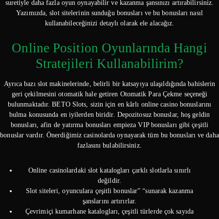
suretiyle daha fazla oyun oynayabilir ve kazanma şansınızı artırabilirsiniz.
Yazımızda, slot sitelerinin sunduğu bonusları ve bu bonusları nasıl
kullanabileceğinizi detaylı olarak ele alacağız.
Online Position Oyunlarında Hangi
Stratejileri Kullanabilirim?
Ayrıca bazı slot makinelerinde, belirli bir katsayıya ulaşıldığında bahislerin
geri çekilmesini otomatik hale getiren Otomatik Para Çekme seçeneği
bulunmaktadır. BETO Slots, sizin için en kârlı online casino bonuslarını
bulma konusunda en iyilerden biridir. Depozitosuz bonuslar, hoş geldin
bonusları, afin de yatırma bonusları empieza VIP bonusları gibi çeşitli
bonuslar vardır. Önerdiğimiz casinolarda oynayarak tüm bu bonusları ve daha
fazlasını bulabilirsiniz.
Online casinolardaki slot katalogları çarklı slotlarla sınırlı
değildir.
Slot siteleri, oyunculara çeşitli bonuslar” “sunarak kazanma
şanslarını artırırlar.
Çevrimiçi kumarhane katalogları, çeşitli türlerde çok sayıda