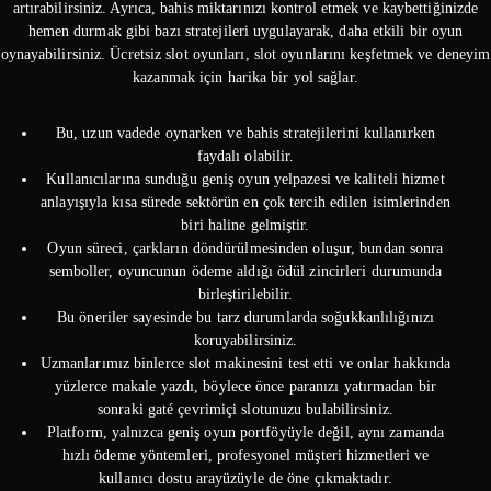
artırabilirsiniz. Ayrıca, bahis miktarınızı kontrol etmek ve kaybettiğinizde
hemen durmak gibi bazı stratejileri uygulayarak, daha etkili bir oyun
oynayabilirsiniz. Ücretsiz slot oyunları, slot oyunlarını keşfetmek ve deneyim
kazanmak için harika bir yol sağlar.
Bu, uzun vadede oynarken ve bahis stratejilerini kullanırken
faydalı olabilir.
Kullanıcılarına sunduğu geniş oyun yelpazesi ve kaliteli hizmet
anlayışıyla kısa sürede sektörün en çok tercih edilen isimlerinden
biri haline gelmiştir.
Oyun süreci, çarkların döndürülmesinden oluşur, bundan sonra
semboller, oyuncunun ödeme aldığı ödül zincirleri durumunda
birleştirilebilir.
Bu öneriler sayesinde bu tarz durumlarda soğukkanlılığınızı
koruyabilirsiniz.
Uzmanlarımız binlerce slot makinesini test etti ve onlar hakkında
yüzlerce makale yazdı, böylece önce paranızı yatırmadan bir
sonraki gaté çevrimiçi slotunuzu bulabilirsiniz.
Platform, yalnızca geniş oyun portföyüyle değil, aynı zamanda
hızlı ödeme yöntemleri, profesyonel müşteri hizmetleri ve
kullanıcı dostu arayüzüyle de öne çıkmaktadır.