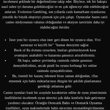
incelemesi şeklinde bir değerlendirme takip eder. Böylece, tek bir bakışta
nasıl sobre iyi duruma gelebileceğini ve en çok eğlenceyi elde edebileceğini
anlarsın. Evolution Gambling, son yıllarda canlı kumarhane oyunlarına
yönelik iki büyük eleştiriyi çözmek için çok çalıştı. Oyuncular bazen canlı
casino stüdyosunun rahatsız olduğundan ve aksiyon tasvirinin daha iyi
olabileceğini ilettiler.
İster yeni bir oyuncu olun ister geri dönen bir oyuncu olun, Vivi
sorunsuz ve keyifli bir” “kumar deneyimi sağlar.
Book of Ra slotunu oynarken, bunları gözlemleyerek kasa
avantajını azaltabilir ve kazanma şansınızı artırabilirsiniz.
İlk başta, sadece çevrimdışı casinoda rulette şansınızı
deneyebilirdiniz, ancak şimdi bu oyunu herhangi bir online
casinoda oynayabilirsiniz.
Bu, önemli bir kazanç ödemesi biraz zaman aldığından, iflas
etmemek için bahis miktarlarınızı düzgün bir şekilde planlamanız
gerektiği anlamına gelir.
Casino oyunları basit bir arayüzle karakterize edilse de oyun yönetiminin
özelliklerini incelemek oyun sürecini çok daha konforlu hale getirmeye
yardımcı olacaktır. Örneğin Otomatik Bahis ve Otomatik Oynatma
özellikleri, oyun makinelerinde bahis sürecinin otomatikleştirilmesine