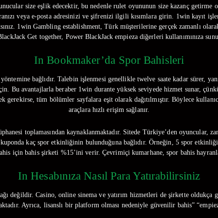
ucular size eşlik edecektir, bu nedenle rulet oyununun size kazanç getirme ola
nızı veya e-posta adresinizi ve şifrenizi ilgili kısımlara girin. 1win kayıt işl
aksınız. 1win Gambling establishment, Türk müşterilerine gerçek zamanlı olara
BlackJack Get together, Power BlackJack empieza diğerleri kullanımınıza su
In Bookmaker’da Spor Bahisleri
yöntemine bağlıdır. Talebin işlenmesi genellikle twelve saate kadar sürer, yan
geçin. Bu avantajlarla beraber 1win durante yüksek seviyede hizmet sunar, çünkü 
 gerekirse, tüm bölümler sayfalara eşit olarak dağıtılmıştır. Böylece kullanı
araçlara hızlı erişim sağlanır.
tüphanesi toplamasından kaynaklanmaktadır. Sitede Türkiye’den oyuncular, za
 kuponda kaç spor etkinliğinin bulunduğuna bağlıdır. Örneğin, 5 spor etkinliği
bahis için bahis şirketi %15’ini verir. Çevrimiçi kumarhane, spor bahis hayran
In Hesabınıza Nasıl Para Yatırabilirsiniz
ı değildir. Casino, online sinema ve yatırım hizmetleri de şirkette oldukça ge
ktadır. Ayrıca, lisanslı bir platform olması nedeniyle güvenilir bahis” “empi