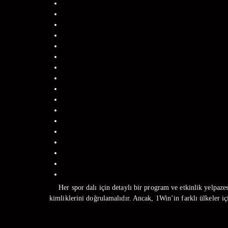
Her spor dalı için detaylı bir program ve etkinlik yelpaz
kimliklerini doğrulamalıdır. Ancak, 1Win’in farklı ülkeler i