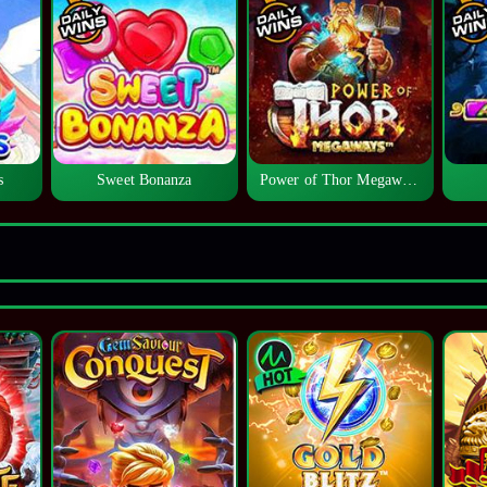
s
Sweet Bonanza
Power of Thor Megaways