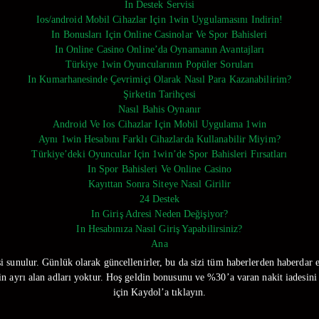
In Destek Servisi
Ios/android Mobil Cihazlar Için 1win Uygulamasını Indirin!
In Bonusları Için Online Casinolar Ve Spor Bahisleri
In Online Casino Online’da Oynamanın Avantajları
Türkiye 1win Oyuncularının Popüler Soruları
In Kumarhanesinde Çevrimiçi Olarak Nasıl Para Kazanabilirim?
Şirketin Tarihçesi
Nasıl Bahis Oynanır
Android Ve Ios Cihazlar Için Mobil Uygulama 1win
Aynı 1win Hesabını Farklı Cihazlarda Kullanabilir Miyim?
Türkiye’deki Oyuncular Için 1win’de Spor Bahisleri Fırsatları
In Spor Bahisleri Ve Online Casino
Kayıttan Sonra Siteye Nasıl Girilir
24 Destek
In Giriş Adresi Neden Değişiyor?
In Hesabınıza Nasıl Giriş Yapabilirsiniz?
Ana
esi sunulur. Günlük olarak güncellenirler, bu da sizi tüm haberlerden haberdar 
çin ayrı alan adları yoktur. Hoş geldin bonusunu ve %30’a varan nakit iadesini
için Kaydol’a tıklayın.