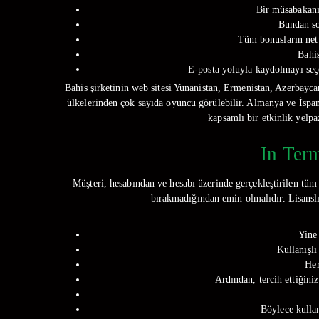
Bir müsabakanın
Bundan son
Tüm bonusların net 
Bahi
E-posta yoluyla kaydolmayı seçe
Bahis şirketinin web sitesi Yunanistan, Ermenistan, Azerbayc
ülkelerinden çok sayıda oyuncu görülebilir. Almanya ve İspany
kapsamlı bir etkinlik yelpa
In Term
Müşteri, hesabından ve hesabı üzerinde gerçekleştirilen tüm
bırakmadığından emin olmalıdır. Lisanslı
Yine
Kullanışlı
Her
Ardından, tercih ettiğini
Böylece kullan