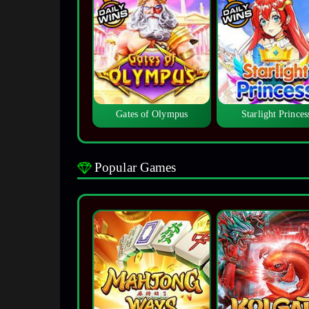
Gates of Olympus
Starlight Princes
Popular Games