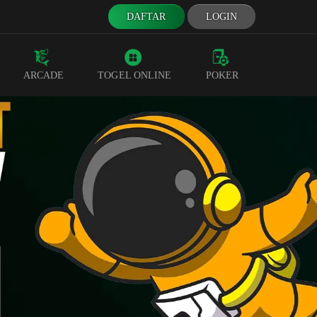
DAFTAR
LOGIN
ARCADE
TOGEL ONLINE
POKER