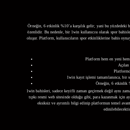
Örneğin, 6 etkinlik %10’a karşılık gelir; yani bu yüzdedeki bo
özenlidir. Bu nedenle, bir 1win kullanıcısı olarak spor bahis
oluşur. Platform, kullanıcıların spor etkinliklerine bahis oyn
Platform hem en yeni hem d
Açılan 
Platformd
1win kayıt işlemi tamamlanınca, bir so
Örneğin, 6 etkinlik 
1win bahisleri, sadece keyifli zaman geçirmek değil aynı zaman
tıpkı resmi web sitesinde olduğu gibi, para kazanmak için 
eksiksiz ve ayrıntılı bilgi edinip platformun temel ava
edinilebilecekt