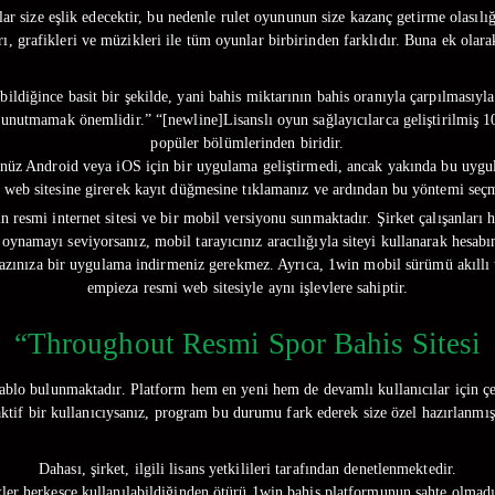
r size eşlik edecektir, bu nedenle rulet oyununun size kazanç getirme olasılığ
, grafikleri ve müzikleri ile tüm oyunlar birbirinden farklıdır. Buna ek olar
bildiğince basit bir şekilde, yani bahis miktarının bahis oranıyla çarpılmasıyla
i unutmamak önemlidir.” “[newline]Lisanslı oyun sağlayıcılarca geliştirilmiş 1
popüler bölümlerinden biridir.
henüz Android veya iOS için bir uygulama geliştirmedi, ancak yakında bu uygul
web sitesine girerek kayıt düğmesine tıklamanız ve ardından bu yöntemi seçm
n resmi internet sitesi ve bir mobil versiyonu sunmaktadır. Şirket çalışanlar
oynamayı seviyorsanız, mobil tarayıcınız aracılığıyla siteyi kullanarak hesabı
cihazınıza bir uygulama indirmeniz gerekmez. Ayrıca, 1win mobil sürümü akıll
empieza resmi web sitesiyle aynı işlevlere sahiptir.
“Throughout Resmi Spor Bahis Sitesi
 tablo bulunmaktadır. Platform hem en yeni hem de devamlı kullanıcılar için ç
ktif bir kullanıcıysanız, program bu durumu fark ederek size özel hazırlanmış 
Dahası, şirket, ilgili lisans yetkilileri tarafından denetlenmektedir.
kler herkesçe kullanılabildiğinden ötürü 1win bahis platformunun sahte olmadı