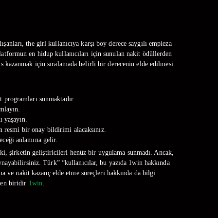
z
ışanları, the girl kullanıcıya karşı boy derece saygılı empieza
latformun en hidup kullanıcıları için sunulan nakit ödüllerden
us kazanmak için sıralamada belirli bir derecenin elde edilmesi
at programları sunmaktadır.
amlayın.
ı yaşayın.
n resmi bir onay bildirimi alacaksınız.
eceği anlamına gelir.
ki, şirketin geliştiricileri henüz bir uygulama sunmadı. Ancak,
ayabilirsiniz. Türk” “kullanıcılar, bu yazıda 1win hakkında
ma ve nakit kazanç elde etme süreçleri hakkında da bilgi
den biridir
1win
.