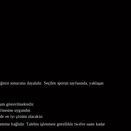
nliğinin sonucuna dayalıdır. Seçilen sporun sayfasında, yaklaşan
şım gösterilmektedir.
rilmesine uygundur.
de en iyi çözüm olacaktır.
emine bağlıdır. Talebin işlenmesi genellikle twelve saate kadar