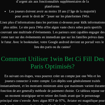
d’argent ain aux fonctionnalités supplémentaires de la
plateforme.
Les joueurs doivent avoir au moins 18 ans (l’âge de la majorité)
pour avoir le droit de” “jouer sur les plateformes 1Win.
Lisez plus d’informations dans les portions ci-dessous pour kklk informations
plus utiles. Le site para 1Win offre algun vaste choix sobre paris sportifs
couvrant une multitude d’événements. Les parieurs sont capables engager des
rome tant sur des événements en immediate que sur les familles prévus dans
le futur. Avec le bookmaker, votre Google android devient un portail vers le
lieu des paris ou du casino!
Comment Utiliser 1win Bet Ci Fill Des
Paris Optimisés?
En suivant ces étapes, vous pourrez créer un compte just one Win et les
joueurs connecter à votre compte. Les dépôts sont généralement traités
instantanément, et les montants minimum ainsi que maximum varient durante
fonction de are generally méthode de paiement choisie. Ce tableau repose sur
un moment stratégique serve retirer des fonds avant que le personnage
principal eine s’envole. Avec algun RTP de 97%, Aviator est magnifique pour