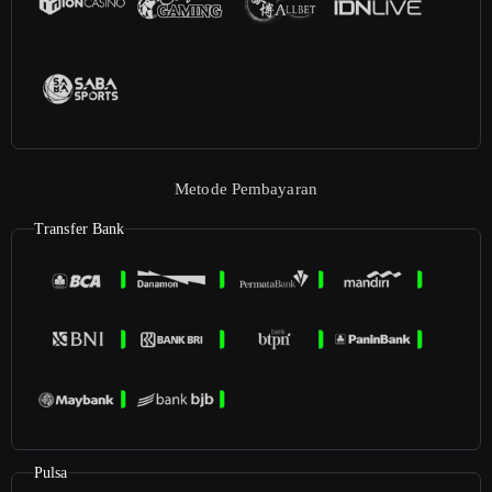
Metode Pembayaran
Transfer Bank
Pulsa