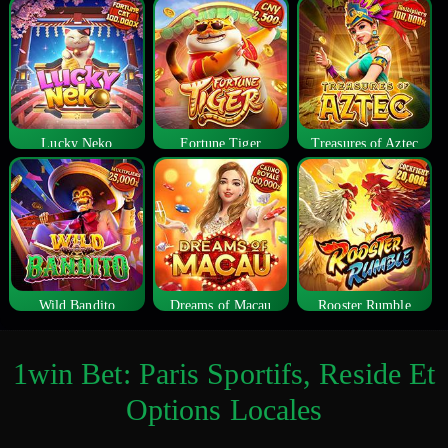
Lucky Neko
Fortune Tiger
Treasures of Aztec
Wild Bandito
Dreams of Macau
Rooster Rumble
1win Bet: Paris Sportifs, Reside Et
Options Locales