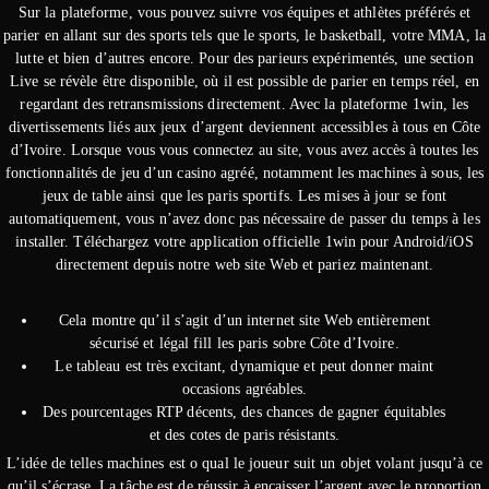
Sur la plateforme, vous pouvez suivre vos équipes et athlètes préférés et
parier en allant sur des sports tels que le sports, le basketball, votre MMA, la
lutte et bien d’autres encore. Pour des parieurs expérimentés, une section
Live se révèle être disponible, où il est possible de parier en temps réel, en
regardant des retransmissions directement. Avec la plateforme 1win, les
divertissements liés aux jeux d’argent deviennent accessibles à tous en Côte
d’Ivoire. Lorsque vous vous connectez au site, vous avez accès à toutes les
fonctionnalités de jeu d’un casino agréé, notamment les machines à sous, les
jeux de table ainsi que les paris sportifs. Les mises à jour se font
automatiquement, vous n’avez donc pas nécessaire de passer du temps à les
installer. Téléchargez votre application officielle 1win pour Android/iOS
directement depuis notre web site Web et pariez maintenant.
Cela montre qu’il s’agit d’un internet site Web entièrement
sécurisé et légal fill les paris sobre Côte d’Ivoire.
Le tableau est très excitant, dynamique et peut donner maint
occasions agréables.
Des pourcentages RTP décents, des chances de gagner équitables
et des cotes de paris résistants.
L’idée de telles machines est o qual le joueur suit un objet volant jusqu’à ce
qu’il s’écrase. La tâche est de réussir à encaisser l’argent avec le proportion