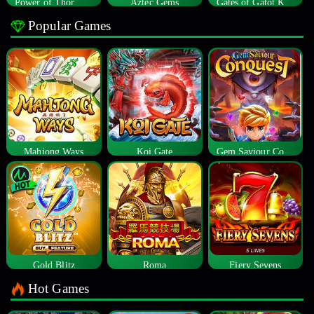
Power of Thor Megaways
Aztec Gems
Gates of Gatot Kaca
Popular Games
Mahjong Ways
Koi Gate
Gem Saviour Conquest
Gold Blitz
Roma
Fiery Sevens
Hot Games