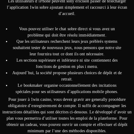
Les utilisateurs d’iPhone peuvent sony ericsson passer de télécharger
l’application 1win sobre ajoutant simplement el raccourci à leur écran
d’accueil.
Vous pouvez utiliser le chat sobre direct si vous avez un
problème qui doit être résolu immédiatement.
Que les utilisateurs recherchent leurs jeux préférés systems
souhaitent tester de nouveaux jeux, nous pensons que notre site
leur fournira tout ce dont ils ont nécessaire.
Les sections supérieure et inférieure ni site contiennent des
fonctions de gestion en plus i menu.
Aujourd’hui, la société propose plusieurs choices de dépôt et de
retrait.
Le bookmaker organise occasionnellement des incitations
spéciales pour ses utilisateurs d’applications mobile phones.
Pour jouer à 1win casino, vous devez gravir are generally procédure
obligatoire d’enregistrement de compte. Il suffit de accompagner les
instructions détaillées qui sont décrites ci-dessous. Le développé d’avoir un
plan vous permettra d’utiliser toutes les emploi de la plateforme. Pour
obtenir un cadeau, vous pouvez ouvrir un compte et effectuer el dépôt
minimum par l’une des méthodes disponibles.