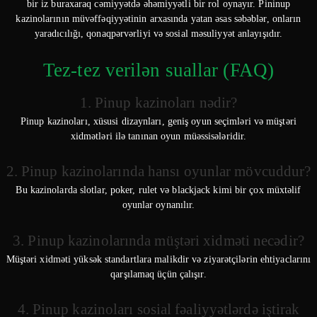
bir iz buraxaraq cəmiyyətdə əhəmiyyətli bir rol oynayır. Pininup
kazinolarının müvəffəqiyyətinin arxasında yatan əsas səbəblər, onların
yaradıcılığı, qonaqpərvərliyi və sosial məsuliyyət anlayışıdır.
Tez-tez verilən suallar (FAQ)
1. Pinup kazinoları nədir?
Pinup kazinoları, xüsusi dizaynları, geniş oyun seçimləri və müştəri
xidmətləri ilə tanınan oyun müəssisələridir.
2. Pinup kazinolarında hansı oyunlar mövcuddur?
Bu kazinolarda slotlar, poker, rulet və blackjack kimi bir çox müxtəlif
oyunlar oynanılır.
3. Pinup kazinolarında müştəri xidməti necədir?
Müştəri xidməti yüksək standartlara malikdir və ziyarətçilərin ehtiyaclarını
qarşılamaq üçün çalışır.
4. Pinup kazinoları sosial fəaliyyətlərdə iştirak