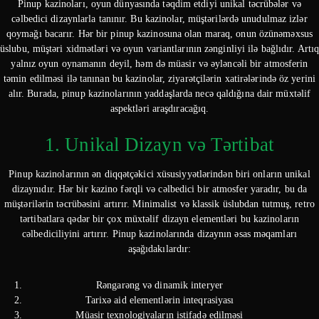
Pinup kazinoları, oyun dünyasında təqdim etdiyi unikal təcrübələr və
cəlbedici dizaynlarla tanınır. Bu kazinolar, müştərilərdə unudulmaz izlər
qoymağı bacarır. Hər bir pinup kazinosuna olan maraq, onun özünəməxsus
üslubu, müştəri xidmətləri və oyun variantlarının zənginliyi ilə bağlıdır. Artı
yalnız oyun oynamanın deyil, həm də müasir və əyləncəli bir atmosferin
təmin edilməsi ilə tanınan bu kazinolar, ziyarətçilərin xatirələrində öz yerini
alır. Burada, pinup kazinolarının yaddaşlarda necə qaldığına dair müxtəlif
aspektləri araşdıracağıq.
1. Unikal Dizayn və Tərtibat
Pinup kazinolarının ən diqqətçəkici xüsusiyyətlərindən biri onların unikal
dizaynıdır. Hər bir kazino fərqli və cəlbedici bir atmosfer yaradır, bu da
müştərilərin təcrübəsini artırır. Minimalist və klassik üslubdan tutmuş, retro
tərtibatlara qədər bir çox müxtəlif dizayn elementləri bu kazinoların
cəlbediciliyini artırır. Pinup kazinolarında dizaynın əsas məqamları
aşağıdakılardır:
Rəngarəng və dinamik interyer
Tarixə aid elementlərin inteqrasiyası
Müasir texnologiyaların istifadə edilməsi