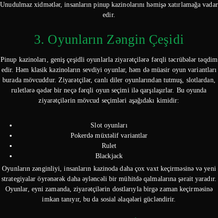
Unudulmaz xidmətlər, insanların pinup kazinolarını həmişə xatırlamağa vadar
edir.
3. Oyunların Zəngin Çeşidi
Pinup kazinoları, geniş çeşidli oyunlarla ziyarətçilərə fərqli təcrübələr təqdim
edir. Həm klasik kazinoların sevdiyi oyunlar, həm də müasir oyun variantları
burada mövcuddur. Ziyarətçilər, canlı diler oyunlarından tutmuş, slotlardan,
ruletlərə qədər bir neçə fərqli oyun seçimi ilə qarşılaşırlar. Bu oyunda
ziyarətçilərin mövcud seçimləri aşağıdakı kimidir:
Slot oyunları
Pokerdə müxtəlif variantlar
Rulet
Blackjack
Oyunların zənginliyi, insanların kazinoda daha çox vaxt keçirməsinə və yeni
strategiyalar öyrənərək daha əyləncəli bir mühitdə qalmalarına şərait yaradır.
Oyunlar, eyni zamanda, ziyarətçilərin dostlarıyla birgə zaman keçirməsinə
imkan tanıyır, bu da sosial əlaqələri gücləndirir.