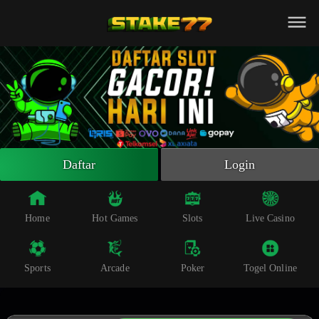
Beranda
Slot Online
Live Casino
Sportsbook
Arcade
Togel Online
Daftar
Login
Poker
Whatsapp
Home
Hot Games
Slots
Live Casino
Telegram
Sports
Arcade
Poker
Togel Online
Livechat