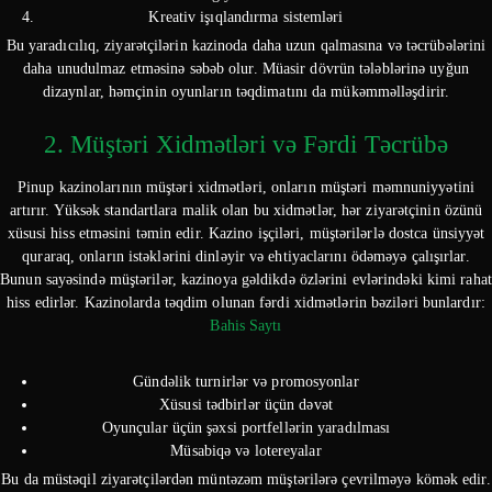
Kreativ işıqlandırma sistemləri
Bu yaradıcılıq, ziyarətçilərin kazinoda daha uzun qalmasına və təcrübələrini
daha unudulmaz etməsinə səbəb olur. Müasir dövrün tələblərinə uyğun
dizaynlar, həmçinin oyunların təqdimatını da mükəmməlləşdirir.
2. Müştəri Xidmətləri və Fərdi Təcrübə
Pinup kazinolarının müştəri xidmətləri, onların müştəri məmnuniyyətini
artırır. Yüksək standartlara malik olan bu xidmətlər, hər ziyarətçinin özünü
xüsusi hiss etməsini təmin edir. Kazino işçiləri, müştərilərlə dostca ünsiyyət
quraraq, onların istəklərini dinləyir və ehtiyaclarını ödəməyə çalışırlar.
Bunun sayəsində müştərilər, kazinoya gəldikdə özlərini evlərindəki kimi rahat
hiss edirlər. Kazinolarda təqdim olunan fərdi xidmətlərin bəziləri bunlardır:
Bahis Saytı
Gündəlik turnirlər və promosyonlar
Xüsusi tədbirlər üçün dəvət
Oyunçular üçün şəxsi portfellərin yaradılması
Müsabiqə və lotereyalar
Bu da müstəqil ziyarətçilərdən müntəzəm müştərilərə çevrilməyə kömək edir.