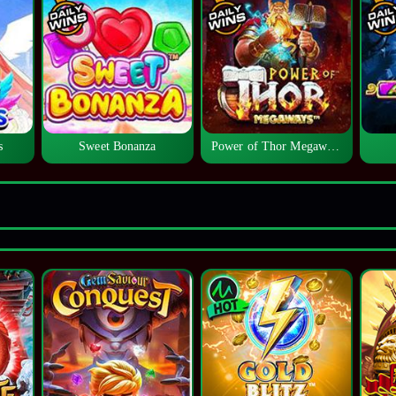
s
Sweet Bonanza
Power of Thor Megaways