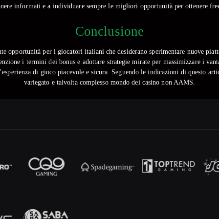
anere informati e a individuare sempre le migliori opportunità per ottenere fr
Conclusione
e opportunità per i giocatori italiani che desiderano sperimentare nuove piatta
tenzione i termini dei bonus e adottare strategie mirate per massimizzare i van
n’esperienza di gioco piacevole e sicura. Seguendo le indicazioni di questo ar
variegato e talvolta complesso mondo dei casino non AAMS.