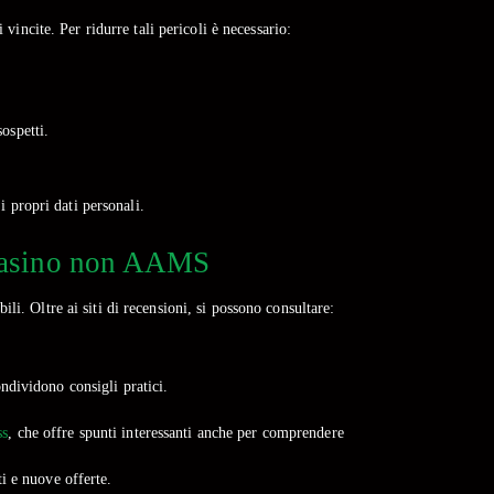
incite. Per ridurre tali pericoli è necessario:
ospetti.
i propri dati personali.
i casino non AAMS
li. Oltre ai siti di recensioni, si possono consultare:
dividono consigli pratici.
ss
, che offre spunti interessanti anche per comprendere
i e nuove offerte.