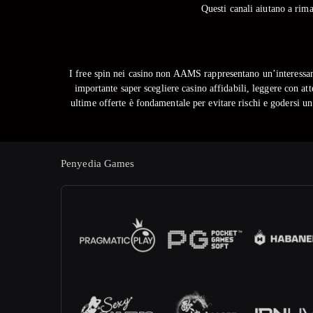
Questi canali aiutano a rim
I free spin nei casino non AAMS rappresentano un’interessant
importante saper scegliere casino affidabili, leggere con at
ultime offerte è fondamentale per evitare rischi e godersi u
Penyedia Games