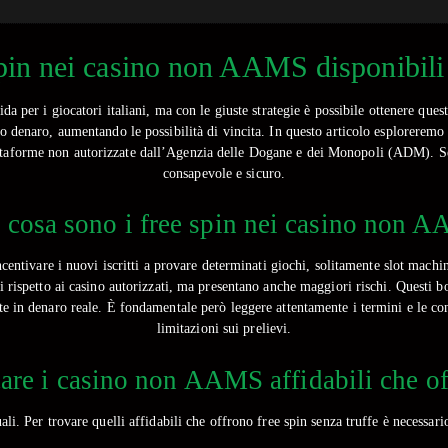
in nei casino non AAMS disponibili p
per i giocatori italiani, ma con le giuste strategie è possibile ottenere ques
io denaro, aumentando le possibilità di vincita. In questo articolo esplorere
iattaforme non autorizzate dall’Agenzia delle Dogane e dei Monopoli (ADM). Seg
consapevole e sicuro.
 cosa sono i free spin nei casino non 
r incentivare i nuovi iscritti a provare determinati giochi, solitamente slot m
osi rispetto ai casino autorizzati, ma presentano anche maggiori rischi. Questi 
ite in denaro reale. È fondamentale però leggere attentamente i termini e le co
limitazioni sui prelievi.
are i casino non AAMS affidabili che of
. Per trovare quelli affidabili che offrono free spin senza truffe è necessario