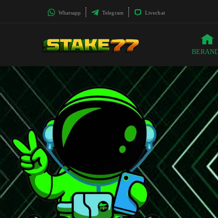
Whatsapp
Telegram
Livechat
BERAN