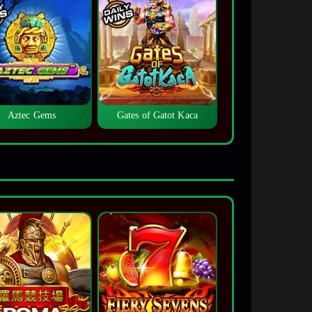
Aztec Gems
Gates of Gatot Kaca