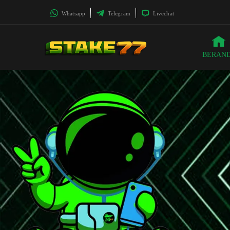
Whatsapp
Telegram
Livechat
BERAN