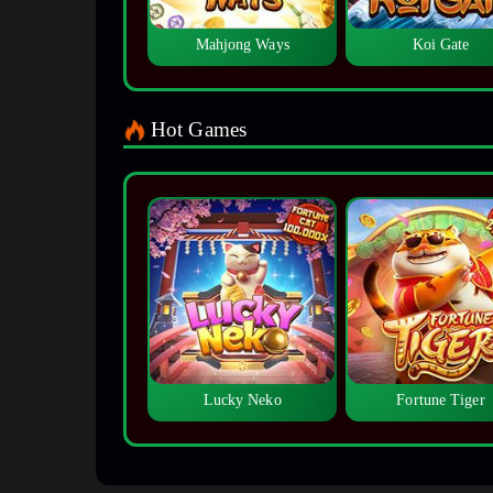
Mahjong Ways
Koi Gate
Hot Games
Lucky Neko
Fortune Tiger