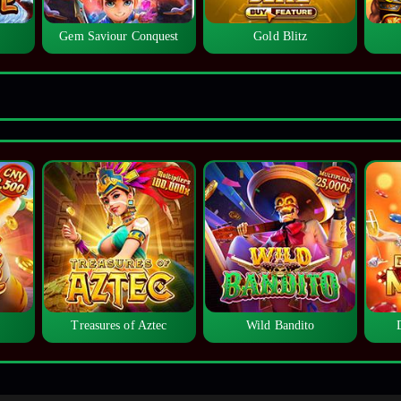
Gem Saviour Conquest
Gold Blitz
Treasures of Aztec
Wild Bandito