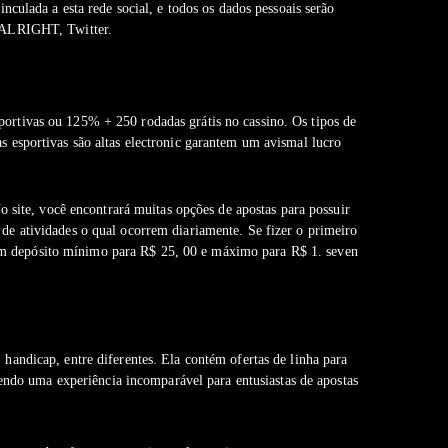
culada a esta rede social, e todos os dados pessoais serão
, ALRIGHT, Twitter.
portivas ou 125% + 250 rodadas grátis no cassino. Os tipos de
s esportivas são altas electronic garantem um avismal lucro
 site, você encontrará muitas opções de apostas para possuir
 de atividades o qual ocorrem diariamente. Se fizer o primeiro
r um depósito mínimo para R$ 25, 00 e máximo para R$ 1. seven
 handicap, entre diferentes. Ela contém ofertas de linha para
endo uma experiência incomparável para entusiastas de apostas