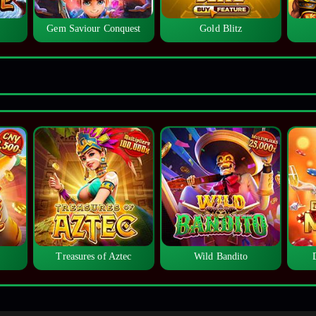
Gem Saviour Conquest
Gold Blitz
Treasures of Aztec
Wild Bandito