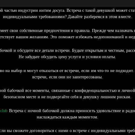
й частью индустрии интим досуга. Встреча с такой девушкой может стат
индивидуальными требованиями? Давайте разберемся в этом вместе.
имеет свои собственные предпочтения и правила. Прежде чем назначать 
ветствует вашим желаниям. Это поможет избежать недопониманий и не
бочкой и обсудите все детали встречи. Будьте открытым и честным, ра
Не забудьте обсудить цену услуги и условия оплаты.
 на выбор и могут отказаться от встречи, если им что-то не подходит
встречи, если они не заинтересованы.
ной бабочкой все моменты, связанные с конфиденциальностью и личной б
безопасном месте и не подвергайте себя и девушку лишним рискам.
.club
Встреча с ночной бабочкой должна приносить удовольствие и радост
наслаждаться каждым моментом.
если вы сможете договориться с ними о встрече с индивидуальными треб