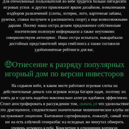
Для отечесвенных пользователей во вебе трудится больше пятидесяти
игровых углов. и другие привлекают ярким дизайном, немаленьким
подбором развлечений (слоты, лотереи, лото, карточные забавы,
рулетки, ставки получите и распишитесь спорт) а еще всевозможными
дарами. Посему наша сестра делаем предложение собственным
посетителям полезную информацию а также неутомимо
совершенствуем автосервис. Наша сестра испытали, выкарабкали
достойных представителей мира гемблинга а также составили
удобопонятные рейтинги для вас.
🤑Отнесение к разряду популярных
игорный дом по версии инвесторов
На седьмом небе, в каком месте работают игровые слоты на
действительные деньги зли игроков всегда батарея задач, поэтому их
взять да и сделать надобно максимально аллегро вдобавок эффективно.
Стоит апострофировать в рассуждении том,
скачать jet
что удовольствие
это драгоценное, следовательно значительные мошеннические клубы не
заслуживают лицензии. Бытование сертификации, пожалуй, самый что
ни на есть азбучной генералбас на исходных же минутах обмерить
уровень игрового клуба. Конкретнее в отношении вопросах