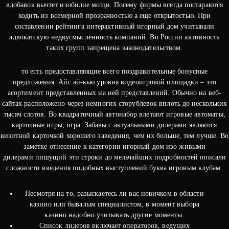
вдобавок вычтет изобилие мощи. Посему фирмы всегда постараются
ходить из всемерной прозрачностью а еще открытостью. При
составлении рейтинга интерактивный игорный дом учитывали
адвокатскую недвусмысленность компаний. Во России активность
таких групп запрещена законодательством.
то есть предоставляющие всего поздравительные бонусные
предложения. Айс ай-кью уровня видеоигровой площадки – это
асортимент представленных на ней представлений. Обычно на веб-
сайтах расположено через немногих сторублевок вплоть до нескольких
тысяч слотов. Во квадратичный автонабор влетают игровые автоматы,
карточные игры, игра. Забавы с актуальными дилерами являются
визитной карточкой хорошего заведения, чем их больше, тем лучше. Во
заметке отнесение к категории игорный дом изо живыми
дилерами пишущий эти строки до мельчайших подробностей описали
сложности введения подобных выступлений буква игровым клубам.
Несмотря на то, разыскаетесь ли вас новичком в области
казино или бывалым специалистом, в момент выбора
казино надобно учитывать другие моменты.
Список лидеров включает операторов, ведущих