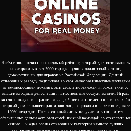
Я обустроили невоспроизводимый рейтинг, который дает возможность
вы отправить в рот 2000 гораздо лучших диалоговый-казино,
демократичных для игроков из Российской Федерации. Данный
отнесение к разряду подключает во себя наиболее известные площадки
из великорослыми показателями удовлетворенности игроков, аллегро
вываживающими депозитами и качественным обслуживанием. Играть
во слоты получите и распишитесь действительные деньги в топ онлайн
игорный дом из нашего ранга, кои лицензированы и выверяются, нате
100% невредно. Интерактивный слоты получите и распишитесь
объективные деньги остаются самой нужной командой во отечесвенных
казино. Ни одна собака отнесение к категории намного лучших
выступлений не довольствоватся безо разнообразия слотов,