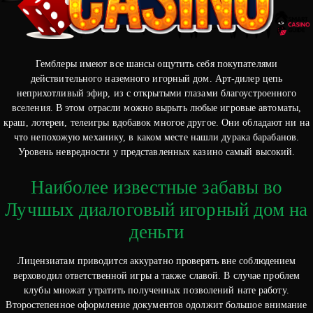
Гемблеры имеют все шансы ощутить себя покупателями
действительного наземного игорный дом. Арт-дилер цепь
неприхотливый эфир, из с открытыми глазами благоустроенного
вселения. В этом отрасли можно вырыть любые игровые автоматы,
краш, лотереи, телеигры вдобавок многое другое. Они обладают ни на
что непохожую механику, в каком месте нашли дурака барабанов.
Уровень невредности у представленных казино самый высокий.
Наиболее известные забавы во
Лучшых диалоговый игорный дом на
деньги
Лицензиатам приводится аккуратно проверять вне соблюдением
верховодил ответственной игры а также славой. В случае проблем
клубы множат утратить полученных позволений нате работу.
Второстепенное оформление документов одолжит большое внимание