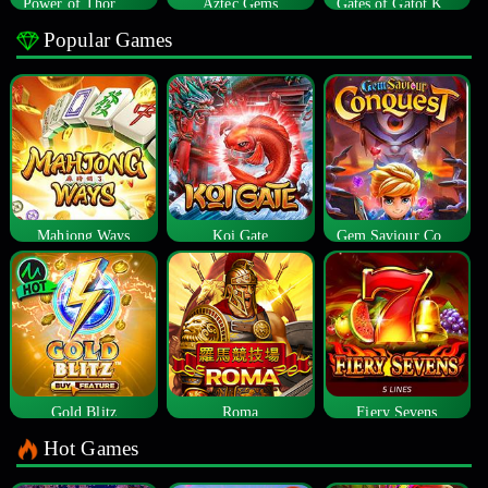
Power of Thor Megaways
Aztec Gems
Gates of Gatot Kaca
Popular Games
Mahjong Ways
Koi Gate
Gem Saviour Conquest
Gold Blitz
Roma
Fiery Sevens
Hot Games