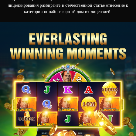
лицензирования разбирайте в отечественной статье отнесение к
категории онлайн-игорный дом из лицензией.