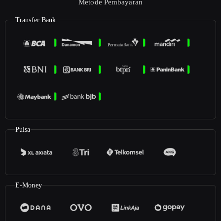
Metode Pembayaran
Transfer Bank
Pulsa
E-Money