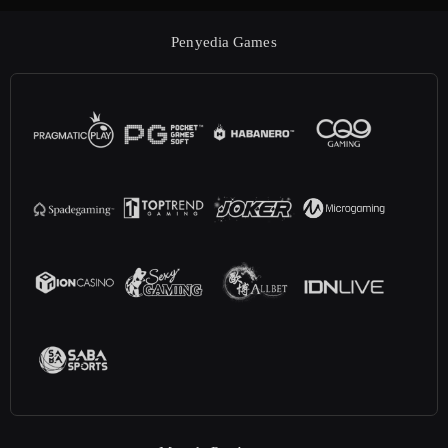
Penyedia Games