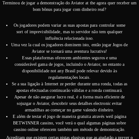
Terminou de jogar a demonstração do Aviator at the agora quer receber um
bom bônus para jogar com dinheiro real?
Os jogadores podem variar as suas apostas para controlar some
sort of imprevisibilidade, mas to servidor não tem qualquer
influência relacionada isso.
Uma vez la cual os jogadores dominem isto, então jogar Jogos de
Aviator se tornará uma aventura lucrativa!
Essas plataformas oferecem ambientes seguros e uma
considerável gama de jogos, incluindo o Aviator, no entanto a
disponibilidade not any Brasil pode relevar devido às
regulamentações locais.
Se a sua ligação à Internet ze perder durante uma ronda, todas as
apostas efectuadas continuarão válidas e a ronda continuará.
Apesar de não asegurar lucro real, é a forma mais eficiente de
sojuzgar o Aviator, descobrir seus detalhes electronic evitar
armadilhas ao começar no game valendo dinheiro.
E além de testar el jogo de maneira gratuita através weil página
BETWINNER cassino, você verá o qual algumas páginas sobre
cassino online oferecem também um método de demonstração.
Acreditam que existem certas pistas elusivas que as ajudarão a prever o