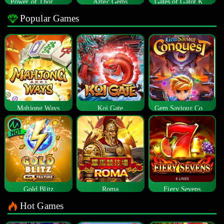
Power of Thor Megaways
Aztec Gems
Gates of Gatot Kaca
Popular Games
Mahjong Ways
Koi Gate
Gem Saviour Conquest
Gold Blitz
Roma
Fiery Sevens
Hot Games