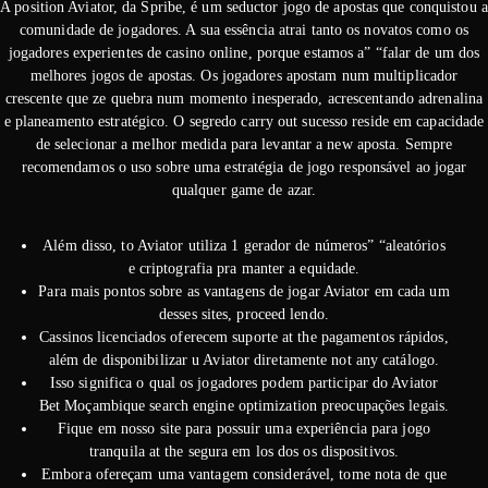
A position Aviator, da Spribe, é um seductor jogo de apostas que conquistou a
comunidade de jogadores. A sua essência atrai tanto os novatos como os
jogadores experientes de casino online, porque estamos a” “falar de um dos
melhores jogos de apostas. Os jogadores apostam num multiplicador
crescente que ze quebra num momento inesperado, acrescentando adrenalina
e planeamento estratégico. O segredo carry out sucesso reside em capacidade
de selecionar a melhor medida para levantar a new aposta. Sempre
recomendamos o uso sobre uma estratégia de jogo responsável ao jogar
qualquer game de azar.
Além disso, to Aviator utiliza 1 gerador de números” “aleatórios
e criptografia pra manter a equidade.
Para mais pontos sobre as vantagens de jogar Aviator em cada um
desses sites, proceed lendo.
Cassinos licenciados oferecem suporte at the pagamentos rápidos,
além de disponibilizar u Aviator diretamente not any catálogo.
Isso significa o qual os jogadores podem participar do Aviator
Bet Moçambique search engine optimization preocupações legais.
Fique em nosso site para possuir uma experiência para jogo
tranquila at the segura em los dos os dispositivos.
Embora ofereçam uma vantagem considerável, tome nota de que