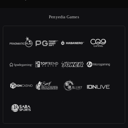
Penyedia Games