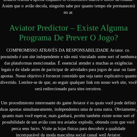
Assim que o avião decola, ninguém sabe por quanto tempo ele permanecerá
no ar.
Aviator Predictor – Existe Alguma
Programa De Prever O Jogo?
COMPROMISSO ATRAVÉS DA RESPONSABILIDADE Aviator. co.
possuindo é um site independente e não está vinculado some sort of nenhuma
das plataformas mencionadas. É essencial atender a muchas as exigências
legais e de idade antes de participar de atividades para jogos de azar ou fazer
apostas. Nosso objetivo é fornecer conteúdo que seja tanto explicativo quanto
divertido. Lembre-se de que, ao seguir qualquer link em nosso web site, você
será redirecionado para sites terceiros.
Um procedimiento interessante do game Aviator é os quais você pode definir
duas apostas simultaneamente, independentes uma de uma outra. Obviamente,
quanto mais você esperar, mais ganhará, porém também existe some sort of
possibilidade de um avião com teu aviador explodir, obtendo com que você
perca seus lucro. Visite as lojas físicas para descobrir a qualidade
incomparável da moda masculina social casual weil Aviator.