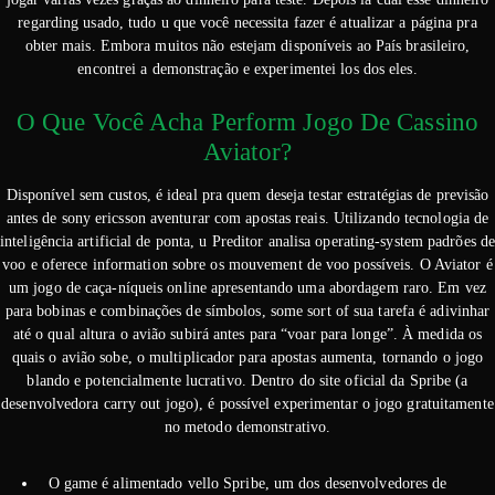
regarding usado, tudo u que você necessita fazer é atualizar a página pra
obter mais. Embora muitos não estejam disponíveis ao País brasileiro,
encontrei a demonstração e experimentei los dos eles.
O Que Você Acha Perform Jogo De Cassino
Aviator?
Disponível sem custos, é ideal pra quem deseja testar estratégias de previsão
antes de sony ericsson aventurar com apostas reais. Utilizando tecnologia de
inteligência artificial de ponta, u Preditor analisa operating-system padrões d
voo e oferece information sobre os mouvement de voo possíveis. O Aviator é
um jogo de caça-níqueis online apresentando uma abordagem raro. Em vez
para bobinas e combinações de símbolos, some sort of sua tarefa é adivinhar
até o qual altura o avião subirá antes para “voar para longe”. À medida os
quais o avião sobe, o multiplicador para apostas aumenta, tornando o jogo
blando e potencialmente lucrativo. Dentro do site oficial da Spribe (a
desenvolvedora carry out jogo), é possível experimentar o jogo gratuitamente
no metodo demonstrativo.
O game é alimentado vello Spribe, um dos desenvolvedores de