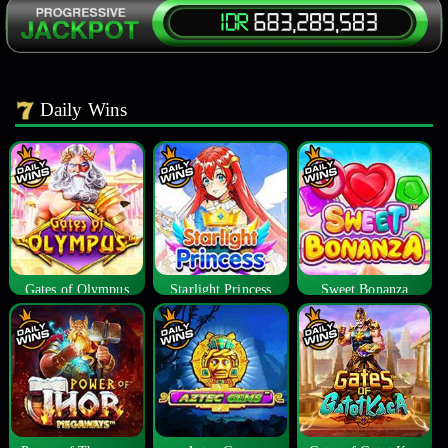
Daily Wins
Gates of Olympus
Starlight Princess
Sweet Bonanza