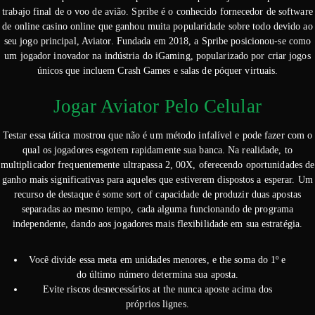
trabajo final de o voo de avião. Spribe é o conhecido fornecedor de software
de online casino online que ganhou muita popularidade sobre todo devido ao
seu jogo principal, Aviator. Fundada em 2018, a Spribe posicionou-se como
um jogador inovador na indústria do iGaming, popularizado por criar jogos
únicos que incluem Crash Games e salas de póquer virtuais.
Jogar Aviator Pelo Celular
Testar essa tática mostrou que não é um método infalível e pode fazer com o
qual os jogadores esgotem rapidamente sua banca. Na realidade, to
multiplicador frequentemente ultrapassa 2, 00X, oferecendo oportunidades de
ganho mais significativas para aqueles que estiverem dispostos a esperar. Um
recurso de destaque é some sort of capacidade de produzir duas apostas
separadas ao mesmo tempo, cada alguma funcionando de programa
independente, dando aos jogadores mais flexibilidade em sua estratégia.
Você divide essa meta em unidades menores, e the soma do 1º e
do último número determina sua aposta.
Evite riscos desnecessários at the nunca aposte acima dos
próprios lignes.