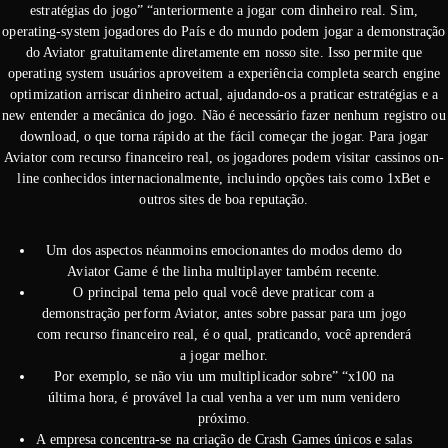
estratégias do jogo” “anteriormente a jogar com dinheiro real. Sim,
operating-system jogadores do País e do mundo podem jogar a demonstração
do Aviator gratuitamente diretamente em nosso site. Isso permite que
operating system usuários aproveitem a experiência completa search engine
optimization arriscar dinheiro actual, ajudando-os a praticar estratégias e a
new entender a mecânica do jogo. Não é necessário fazer nenhum registro ou
download, o que torna rápido at the fácil começar the jogar. Para jogar
Aviator com recurso financeiro real, os jogadores podem visitar cassinos on-
line conhecidos internacionalmente, incluindo opções tais como 1xBet e
outros sites de boa reputação.
Um dos aspectos néanmoins emocionantes do modos demo do
Aviator Game é the linha multiplayer também recente.
O principal tema pelo qual você deve praticar com a
demonstração perform Aviator, antes sobre passar para um jogo
com recurso financeiro real, é o qual, praticando, você aprenderá
a jogar melhor.
Por exemplo, se não viu um multiplicador sobre” “x100 na
última hora, é provável la cual venha a ver um num venidero
próximo.
A empresa concentra-se na criação de Crash Games únicos e salas