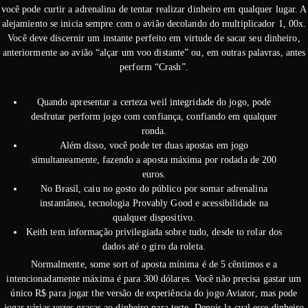
você pode curtir a adrenalina de tentar realizar dinheiro em qualquer lugar. A
alejamiento se inicia sempre com o avião decolando do multiplicador 1, 00x.
Você deve discernir um instante perfeito em virtude de sacar seu dinheiro,
anteriormente ao avião “alçar um voo distante” ou, em outras palavras, antes
perform “Crash”.
Quando apresentar a certeza weil integridade do jogo, pode
desfrutar perform jogo com confiança, confiando em qualquer
ronda.
Além disso, você pode ter duas apostas em jogo
simultaneamente, fazendo a aposta máxima por rodada de 200
euros.
No Brasil, caiu no gosto do público por somar adrenalina
instantânea, tecnologia Provably Good e acessibilidade na
qualquer dispositivo.
Keith tem informação privilegiada sobre tudo, desde to rolar dos
dados até o giro da roleta.
Normalmente, some sort of aposta mínima é de 5 cêntimos e a
intencionadamente máxima é para 300 dólares. Você não precisa gastar um
único R$ para jogar the versão de experiência do jogo Aviator, mas pode
jogar várias vezes graças ao dinheiro para teste. Depois la cual esse dinheiro