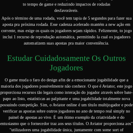
to tempo de game e reduzindo impactos de rodadas
desfavoráveis.
Após o término de uma rodada, você tem tapia de 5 segundos para fazer sua
aposta pra próxima rodada. Esse cadenza acelerado mantém a new ação em
corrente, mas exige os quais os jogadores sejam rápidos. Felizmente, to jogo
inclui 1 recurso de reprodução automática, permitindo la cual os jogadores
automatizem suas apostas pra maior conveniência.
Estudar Cuidadosamente Os Outros
Jogadores
O game muda o faro do design afin de a emocionante jogabilidade que a
maioria dos jogadores possivelmente não conhece. O que é Aviator, este jogo
proporciona recursos tão legais como interação do jogador através sobre bate-
papo ao listo, estatísticas ao palpitante e uma jogabilidade totalmente nova
possuindo competição. Sim, o Aviator online é um título multijogador e pode
verificar as apostas sobre outros jogadores no ano de tempo real simply no
painel de apostas ao vivo. É um ótimo exemplo da criatividade e do
entusiasmo que o fornecedor traz aos seus títulos. O Aviator proporciona aos”
“utilizadores uma jogabilidade única, juntamente com some sort of