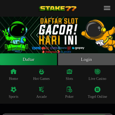
Beranda
Slot Online
Live Casino
Sportsbook
Arcade
Togel Online
Daftar
Login
Poker
Whatsapp
Home
Hot Games
Slots
Live Casino
Telegram
Sports
Arcade
Poker
Togel Online
Livechat