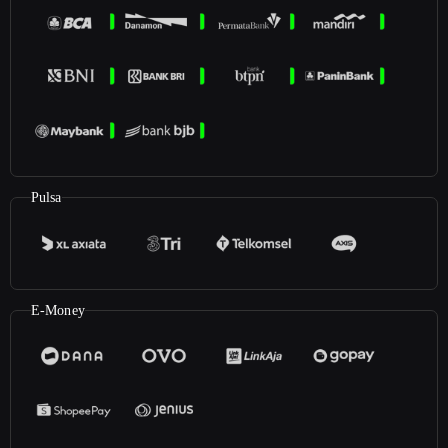
Pulsa
E-Money