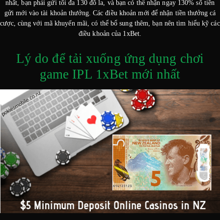
nhất, bạn phải gửi tối đa 130 đô la, và bạn có thể nhận ngay 130% số tiền
gửi mới vào tài khoản thưởng. Các điều khoản mới để nhận tiền thưởng cá
cược, cùng với mã khuyến mãi, có thể bổ sung thêm, bạn nên tìm hiểu kỹ các
điều khoản của 1xBet.
Lý do để tải xuống ứng dụng chơi
game IPL 1xBet mới nhất