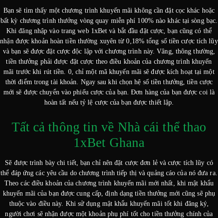
Bạn sẽ tìm thấy một chương trình khuyến mãi không cần đặt cọc khác hoặc
bất kỳ chương trình thưởng vòng quay miễn phí 100% nào khác tại sòng bạc.
Khi đăng nhập vào trang web 1xBet và bắt đầu đặt cược, bạn cũng có thể
nhận được khoản hoàn tiền thường xuyên từ 0,18% tổng số tiền cược tích lũy
và bạn sẽ được đặt cược độc lập với chương trình này. Vâng, thông thường,
tiền thưởng phải được đặt cược theo điều khoản của chương trình khuyến
mãi trước khi rút tiền. 0, chỉ một mã khuyến mãi sẽ được kích hoạt tại một
thời điểm trong tài khoản. Ngay sau khi chọn hệ số tiền thưởng, tiền cược
mới sẽ được chuyển vào phiếu cược của bạn. Đơn hàng của bạn được coi là
hoàn tất nếu tỷ lệ cược của bạn được thiết lập.
Tất cả thông tin về Nhà cái thể thao
1xBet Ghana
Sẽ được trình bày chi tiết, bạn chỉ nên đặt cược đơn lẻ và cược tích lũy có
thể đáp ứng các yêu cầu do chương trình tiếp thị và quảng cáo của nó đưa ra.
Theo các điều khoản của chương trình khuyến mãi mới nhất, khi mật khẩu
khuyến mãi của bạn được cung cấp, định dạng tiền thưởng mới cũng sẽ phụ
thuộc vào điều này. Khi sử dụng mật khẩu khuyến mãi tốt khi đăng ký,
người chơi sẽ nhận được một khoản phụ phí tốt cho tiền thưởng chính của