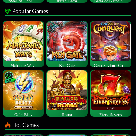
Power of Thor Megaways
Aztec Gems
Gates of Gatot Kaca
Popular Games
Mahjong Ways
Koi Gate
Gem Saviour Conquest
Gold Blitz
Roma
Fiery Sevens
Hot Games