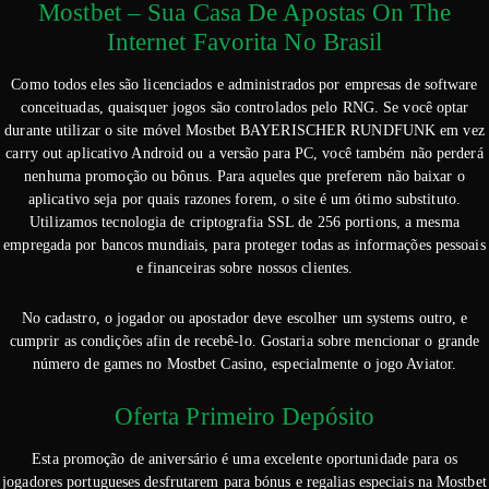
Mostbet – Sua Casa De Apostas On The
Internet Favorita No Brasil
Como todos eles são licenciados e administrados por empresas de software
conceituadas, quaisquer jogos são controlados pelo RNG. Se você optar
durante utilizar o site móvel Mostbet BAYERISCHER RUNDFUNK em vez
carry out aplicativo Android ou a versão para PC, você também não perderá
nenhuma promoção ou bônus. Para aqueles que preferem não baixar o
aplicativo seja por quais razones forem, o site é um ótimo substituto.
Utilizamos tecnologia de criptografia SSL de 256 portions, a mesma
empregada por bancos mundiais, para proteger todas as informações pessoais
e financeiras sobre nossos clientes.
No cadastro, o jogador ou apostador deve escolher um systems outro, e
cumprir as condições afin de recebê-lo. Gostaria sobre mencionar o grande
número de games no Mostbet Casino, especialmente o jogo Aviator.
Oferta Primeiro Depósito
Esta promoção de aniversário é uma excelente oportunidade para os
jogadores portugueses desfrutarem para bónus e regalias especiais na Mostbet