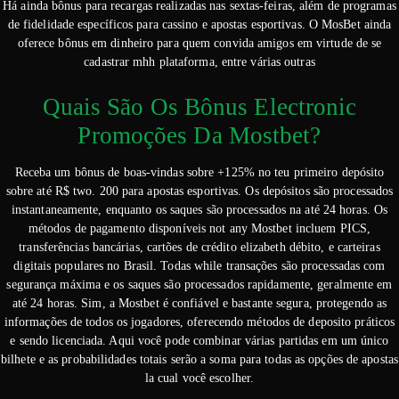
Há ainda bônus para recargas realizadas nas sextas-feiras, além de programas
de fidelidade específicos para cassino e apostas esportivas. O MosBet ainda
oferece bônus em dinheiro para quem convida amigos em virtude de se
cadastrar mhh plataforma, entre várias outras
Quais São Os Bônus Electronic
Promoções Da Mostbet?
Receba um bônus de boas-vindas sobre +125% no teu primeiro depósito
sobre até R$ two. 200 para apostas esportivas. Os depósitos são processados
instantaneamente, enquanto os saques são processados na até 24 horas. Os
métodos de pagamento disponíveis not any Mostbet incluem PICS,
transferências bancárias, cartões de crédito elizabeth débito, e carteiras
digitais populares no Brasil. Todas while transações são processadas com
segurança máxima e os saques são processados rapidamente, geralmente em
até 24 horas. Sim, a Mostbet é confiável e bastante segura, protegendo as
informações de todos os jogadores, oferecendo métodos de deposito práticos
e sendo licenciada. Aqui você pode combinar várias partidas em um único
bilhete e as probabilidades totais serão a soma para todas as opções de apostas
la cual você escolher.