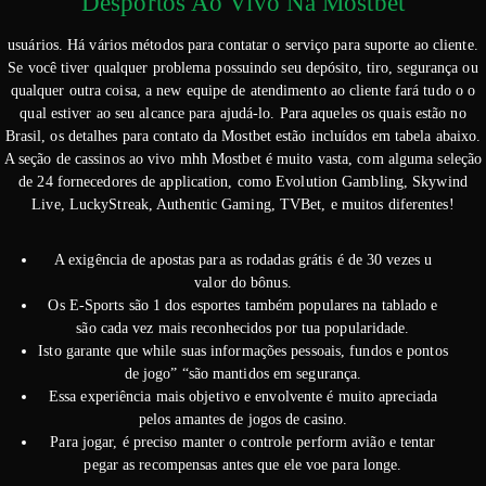
Desportos Ao Vivo Na Mostbet
usuários. Há vários métodos para contatar o serviço para suporte ao cliente.
Se você tiver qualquer problema possuindo seu depósito, tiro, segurança ou
qualquer outra coisa, a new equipe de atendimento ao cliente fará tudo o o
qual estiver ao seu alcance para ajudá-lo. Para aqueles os quais estão no
Brasil, os detalhes para contato da Mostbet estão incluídos em tabela abaixo.
A seção de cassinos ao vivo mhh Mostbet é muito vasta, com alguma seleção
de 24 fornecedores de application, como Evolution Gambling, Skywind
Live, LuckyStreak, Authentic Gaming, TVBet, e muitos diferentes!
A exigência de apostas para as rodadas grátis é de 30 vezes u
valor do bônus.
Os E-Sports são 1 dos esportes também populares na tablado e
são cada vez mais reconhecidos por tua popularidade.
Isto garante que while suas informações pessoais, fundos e pontos
de jogo” “são mantidos em segurança.
Essa experiência mais objetivo e envolvente é muito apreciada
pelos amantes de jogos de casino.
Para jogar, é preciso manter o controle perform avião e tentar
pegar as recompensas antes que ele voe para longe.