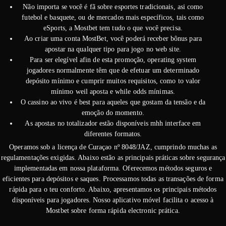
Não importa se você é fã sobre esportes tradicionais, asi como
futebol e basquete, ou de mercados mais específicos, tais como
eSports, a Mostbet tem tudo o que você precisa.
Ao criar uma conta MostBet, você poderá receber bônus para
apostar na qualquer tipo para jogo no web site.
Para ser elegível afin de esta promoção, operating system
jogadores normalmente têm que de efetuar um determinado
depósito mínimo e cumprir muitos requisitos, como to valor
mínimo weil aposta e while odds mínimas.
O cassino ao vivo é best para aqueles que gostam da tensão e da
emoção do momento.
As apostas no totalizador estão disponíveis mhh interface em
diferentes formatos.
Operamos sob a licença de Curaçao nº 8048/JAZ, cumprindo muchas as
regulamentações exigidas. Abaixo estão as principais práticas sobre segurança
implementadas em nossa plataforma. Oferecemos métodos seguros e
eficientes para depósitos e saques. Processamos todas as transações de forma
rápida para o teu conforto. Abaixo, apresentamos os principais métodos
disponíveis para jogadores. Nosso aplicativo móvel facilita o acesso à
Mostbet sobre forma rápida electronic prática.