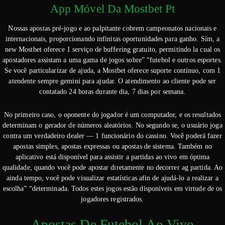
App Móvel Da Mostbet Pt
Nossas apostas pré-jogo e ao palpitante cobrem campeonatos nacionais e
internacionais, proporcionando infinitas oportunidades para ganho. Sim, a
new Mostbet oferece 1 serviço de buffering gratuito, permitindo la cual os
apostadores assistam a uma gama de jogos sobre” “futebol e outros esportes.
Se você particularizar de ajuda, a Mostbet oferece suporte contínuo, com 1
atendente sempre gemini para ajudar. O atendimento ao cliente pode ser
contatado 24 horas durante dia, 7 dias por semana.
No primeiro caso, o oponente do jogador é um computador, e os resultados
determinam o gerador de números aleatórios. No segundo se, o usuário joga
contra um verdadeiro dealer — 1 funcionário do cassino. Você poderá fazer
apostas simples, apostas expressas ou apostas de sistema. Também no
aplicativo está disponível para assistir a partidas ao vivo em óptima
qualidade, quando você pode apostar diretamente no decorrer ag partida. Ao
ainda tempo, você pode visualizar estatísticas afin de ajudá-lo a realizar a
escolha” “determinada. Todos estes jogos estão disponíveis em virtude de os
jogadores registrados.
Apostas De Futebol Ao Vivo