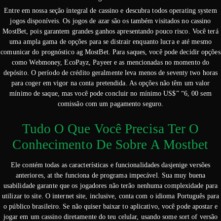
Entre em nossa seção íntegral de cassino e descubra todos operating system
jogos disponíveis. Os jogos de azar são os também visitados no cassino
MostBet, pois garantem grandes ganhos apresentando pouco risco. Você terá
uma ampla gama de opções para se distrair enquanto lucra e até mesmo
comunicar do prognóstico ag MostBet. Para saques, você pode decidir opções
como Webmoney, EcoPayz, Payeer e as mencionadas no momento do
depósito. O período de crédito geralmente leva menos de seventy two horas
para coger em vigor na conta pretendida. As opções não têm um valor
mínimo de saque, mas você pode concluir no mínimo US$” “6, 00 sem
comissão com um pagamento seguro.
Tudo O Que Você Precisa Ter O
Conhecimento De Sobre A Mostbet
Ele contém todas as características e funcionalidades dasjenige versões
anteriores, at the funciona de programa impecável. Sua muy buena
usabilidade garante que os jogadores não terão nenhuma complexidade para
utilizar to site. O internet site, inclusive, conta com o idioma Português para
o público brasileiro. Se não quiser baixar to aplicativo, você pode apostar e
jogar em um cassino diretamente do teu celular, usando some sort of versão