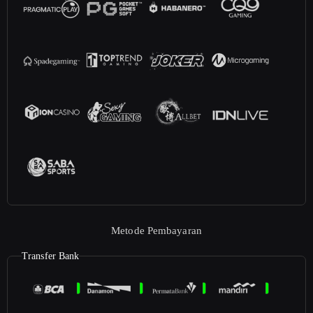
Metode Pembayaran
Transfer Bank