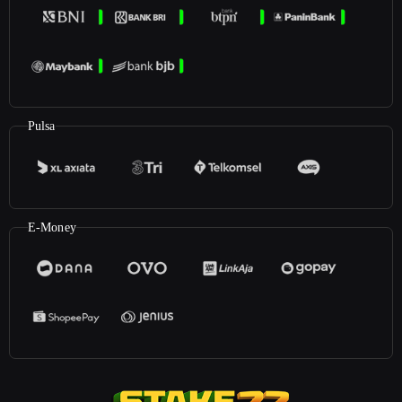
Pulsa
E-Money