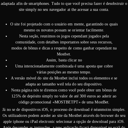
adaptada afin de smartphones. Tudo to que você precisa fazer é desobstruir o
site simply no seu navegador at the acessar a sua conta.
O site foi projetado com o usuário em mente, garantindo os quais
mesmo os novatos possam se orientar facilmente.
Nesta seção, reunimos os jogos cependant jogados pela
comunidade, com detalhes importantes sobre seus recursos,
modos de bônus e dicas a respeito de como ganhar cependant na
Mostbet.
Assim, basta clicar no
Uma intencionadamente combinada é uma aposta que cobre
várias posições ao mesmo tempo.
A versão móvel do site da Mostbet inclui todos os elementos e se
adapta ao tamanho weil tela do seu dispositivo.
Nesta página nós te diremos como você pode obter um bônus de
125% de depósito simply no valor de até 300 euros ao aderir ao
código promocional «MOSTBETPT» de uma MostBet.
Já no se de dispositivos iOS, o processo de download é néanmoins simples.
Os utilizadores podem aceder ao site da Mostbet através do browser do seu
apple iphone ou iPad electronic selecionar a opção de download para iOS.
Após descender as instruções, a new aplicação ficará disponível no ecrã do