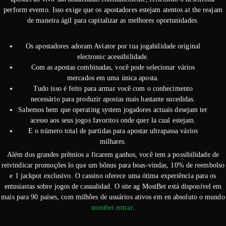
perform evento. Isso exige que os apostadores estejam atentos at the reajam
de maneira ágil para capitalizar as melhores oportunidades.
Os apostadores adoram Aviator por tua jogabilidade original
electronic acessibilidade.
Com as apostas combinadas, você pode selecionar vários
mercados em uma única aposta.
Tudo isso é feito para armar você com o conhecimento
necessário para produzir apostas mais bastante sucedidas.
Sabemos bem que operating system jogadores actuais desejam ter
acesso aos seus jogos favoritos onde quer la cual estejam.
E o número total de partidas para apostar ultrapassa vários
milhares.
Além dos grandes prêmios a ficarem ganhos, você tem a possibilidade de
reivindicar promoções lo que um bônus para boas-vindas, 10% de reembolso
e 1 jackpot exclusivo. O cassino oferece uma ótima experiência para os
entusiastas sobre jogos de casualidad. O site ag MostBet está disponível em
mais para 90 países, com milhões de usuários ativos em en absoluto o mundo
mostbet entrar
.