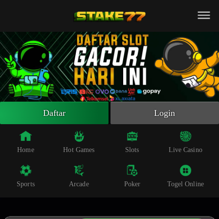
Beranda
Slot Online
Live Casino
Sportsbook
Arcade
Togel Online
Daftar
Login
Poker
Whatsapp
Home
Hot Games
Slots
Live Casino
Telegram
Sports
Arcade
Poker
Togel Online
Livechat