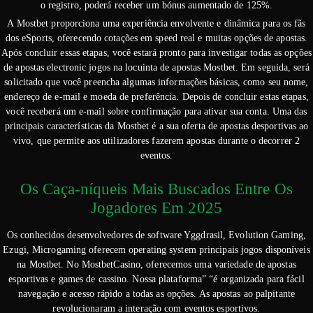
o registro, poderá receber um bónus aumentado de 125%.
A Mostbet proporciona uma experiência envolvente e dinâmica para os fãs
dos eSports, oferecendo cotações em speed real e muitas opções de apostas.
Após concluir essas etapas, você estará pronto para investigar todas as opções
de apostas electronic jogos na locuinta de apostas Mostbet. Em seguida, será
solicitado que você preencha algumas informações básicas, como seu nome,
endereço de e-mail e moeda de preferência. Depois de concluir estas etapas,
você receberá um e-mail sobre confirmação para ativar sua conta. Uma das
principais características da Mostbet é a sua oferta de apostas desportivas ao
vivo, que permite aos utilizadores fazerem apostas durante o decorrer 2
eventos.
Os Caça-níqueis Mais Buscados Entre Os
Jogadores Em 2025
Os conhecidos desenvolvedores de software Yggdrasil, Evolution Gaming,
Ezugi, Microgaming oferecem operating system principais jogos disponíveis
na Mostbet. No MostbetCasino, oferecemos uma variedade de apostas
esportivas e games de cassino. Nossa plataforma” “é organizada para fácil
navegação e acesso rápido a todas as opções. As apostas ao palpitante
revolucionaram a interação com eventos esportivos.