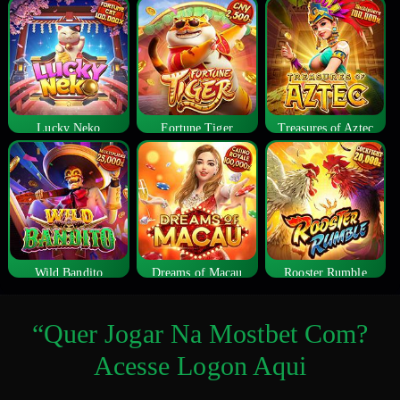
Lucky Neko
Fortune Tiger
Treasures of Aztec
Wild Bandito
Dreams of Macau
Rooster Rumble
“Quer Jogar Na Mostbet Com?
Acesse Logon Aqui