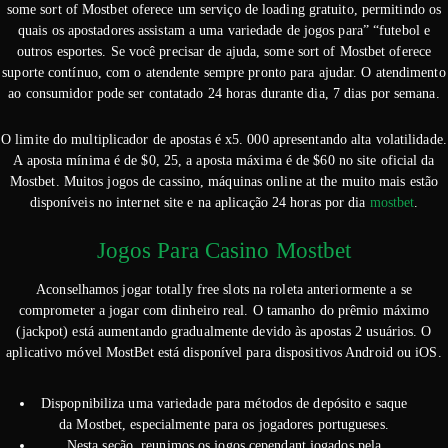
some sort of Mostbet oferece um serviço de loading gratuito, permitindo os
quais os apostadores assistam a uma variedade de jogos para” “futebol e
outros esportes. Se você precisar de ajuda, some sort of Mostbet oferece
suporte contínuo, com o atendente sempre pronto para ajudar. O atendimento
ao consumidor pode ser contatado 24 horas durante dia, 7 dias por semana.
O limite do multiplicador de apostas é х5. 000 apresentando alta volatilidade.
A aposta mínima é de $0, 25, a aposta máxima é de $60 no site oficial da
Mostbet. Muitos jogos de cassino, máquinas online at the muito mais estão
disponíveis no internet site e na aplicação 24 horas por dia
mostbet
.
Jogos Para Casino Mostbet
Aconselhamos jogar totally free slots na roleta anteriormente a se
comprometer a jogar com dinheiro real. O tamanho do prêmio máximo
(jackpot) está aumentando gradualmente devido às apostas 2 usuários. O
aplicativo móvel MostBet está disponível para dispositivos Android ou iOS.
Dispopnibiliza uma variedade para métodos de depósito e saque
da Mostbet, especialmente para os jogadores portugueses.
Nesta seção, reunimos os jogos cependant jogados pela