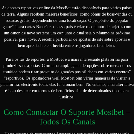
As apostas esportivas online da MostBet estão disponíveis para vários países
da terra. Alguns recebem maiores benefícios, como bônus de boas-vindas ou
rodadas grátis, dependendo de uma localização. O propósito do popular
game” “para cartas Bacará em nosso país é criar o conjunto de tarjetas com
um canon de nove systems um conjunto o qual seja o néanmoins próximo
possível para nove. A escolha particular de apostas do site sobre apostas é
bem apreciada e conhecida entre os jogadores brasileiros.
Para os fãs de esportes, a Mostbet é a mais interessante plataforma para
produzir suas apostas. Com uma ampla gama de opções sobre mercado, os
usuários podem tirar proveito de grandes posibilidades em vários eventos”
“esportivos. Os apostadores weil Mostbet têm várias maneiras de visitar a
plataforma, electronic todas elas funcionam bem. No entanto, uma alternativa
é bom destacar em termos de benefícios afin de determinados tipos para
usuários.
Como Contactar O Suporte Mostbet –
Todos Os Canais