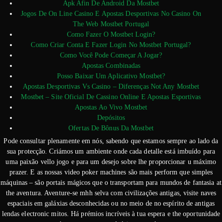
Apk Afin De Android Da Mostbet
Jogos De On Line Casino E Apostas Desportivas No Casino On
The Web Mostbet Portugal
Como Fazer O Mostbet Login?
Como Criar Conta E Fazer Login No Mostbet Portugal?
Como Você Pode Começar A Jogar?
Apostas Combinadas
Posso Baixar Um Aplicativo Mostbet?
Apostas Desportivas Vs Casino – Diferenças Not Any Mostbet
Mostbet – Site Oficial De Cassino Online E Apostas Esportivas
Apostas Ao Vivo Mostbet
Depósitos
Ofertas De Bônus Da Mostbet
Pode consultar plenamente em nós, sabendo que estamos sempre ao lado da
sua protecção. Criámos um ambiente onde cada detalle está imbuído para
uma paixão vello jogo e para um desejo sobre lhe proporcionar u máximo
prazer. E as nossas video poker machines são mais perform que simples
máquinas – são portais mágicos que o transportam para mundos de fantasia at
the aventura. Aventure-se mhh selva com civilizações antigas, visite naves
espaciais em galáxias desconhecidas ou no meio de no espírito de antigas
lendas electronic mitos. Há prémios incríveis à tua espera e the oportunidade