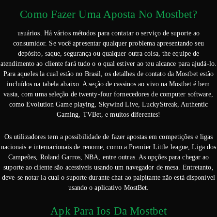
Como Fazer Uma Aposta No Mostbet?
usuários. Há vários métodos para contatar o serviço de suporte ao
consumidor. Se você apresentar qualquer problema apresentando seu
depósito, saque, segurança ou qualquer outra coisa, the equipe de
atendimento ao cliente fará tudo o o qual estiver ao teu alcance para ajudá-lo.
Para aqueles la cual estão no Brasil, os detalhes de contato da Mostbet estão
incluídos na tabela abaixo. A seção de cassinos ao vivo na Mostbet é bem
vasta, com uma seleção de twenty-four fornecedores de computer software,
como Evolution Game playing, Skywind Live, LuckyStreak, Authentic
Gaming, TVBet, e muitos diferentes!
Os utilizadores tem a possibilidade de fazer apostas em competições e ligas
nacionais e internacionais de renome, como a Premier Little league, Liga dos
Campeões, Roland Garros, NBA, entre outras. As opções para chegar ao
suporte ao cliente são acessíveis usando um navegador de mesa. Entretanto,
deve-se notar la cual o suporte durante chat ao palpitante não está disponível
usando o aplicativo MostBet.
Apk Para Ios Da Mostbet