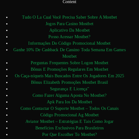
Content
Tudo O La Cual Você Precisa Saber Sobre A Mostbet
Jogos Para Casino Mostbet
Aplicativo Da Mostbet
Posso Acessar Mostbet?
Informações Do Código Promocional Mostbet
Ganhe 10% De Cashback De Cassino Toda Semana Em Games
Mostbet
Perguntas Frequentes Sobre Logon Mostbet
Bônus E Promoções Regulares Em Mostbet
Os Caça-níqueis Mais Buscados Entre Os Jogadores Em 2025
Bônus Elizabeth Promoções Mostbet Brasil
Segurança E Licença”
Como Fazer Alguma Aposta No Mostbet?
Apk Para Ios Da Mostbet
Como Contactar O Suporte Mostbet – Todos Os Canais
Código Promocional Ag Mostbet
Aviator Mostbet – Estratégias E Tais Como Jogar
Benefícios Exclusivos Para Brasileiros
Por Que Escolher To Mostbet?