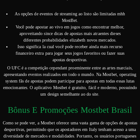
As opções de eventos de streaming ao listo são limitadas mhh
MostBet.
Você pode apostar ao vivo em jogos como encontrar melhor,
aproveitando since dicas de apostas mais atraentes dieses
diferentes probabilidades elizabeth novos mercados.
Isso significa la cual você pode receber ainda mais recurso
financeiro extra para jogar seus jogos favoritos ou fazer suas
apostas desportivas.
O UFC é a competição cependant proeminente entre as artes marciais,
apresentando eventos realizados em todo o mundo. Na Mostbet, operating
system fãs de apostas podem participar para apostas em todas essas lutas
emocionantes. O aplicativo Mostbet é gratuito, fácil e moderno, possuindo
um design semelhante ao do site.
Bônus E Promoções Mostbet Brasil
Como se pode ver, a Mostbet oferece uma vasta gama de opções de apostas
desportivas, permitindo que os apostadores em Italy tenham acesso a uma
diversidade de mercados e modalidades. Portanto, os usuários portugueses