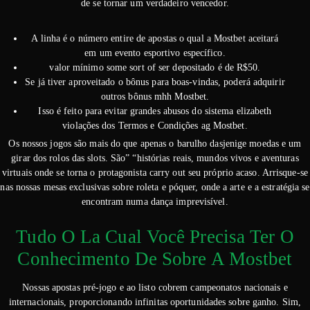
de se tornar um verdadeiro vencedor.
A linha é o número entire de apostas o qual a Mostbet aceitará
em um evento esportivo específico.
valor mínimo some sort of ser depositado é de R$50.
Se já tiver aproveitado o bônus para boas-vindas, poderá adquirir
outros bônus mhh Mostbet.
Isso é feito para evitar grandes abusos do sistema elizabeth
violações dos Termos e Condições ag Mostbet.
Os nossos jogos são mais do que apenas o barulho dasjenige moedas e um
girar dos rolos das slots. São” “histórias reais, mundos vivos e aventuras
virtuais onde se torna o protagonista carry out seu próprio acaso. Arrisque-se
nas nossas mesas exclusivas sobre roleta e póquer, onde a arte e a estratégia se
encontram numa dança imprevisível.
Tudo O La Cual Você Precisa Ter O
Conhecimento De Sobre A Mostbet
Nossas apostas pré-jogo e ao listo cobrem campeonatos nacionais e
internacionais, proporcionando infinitas oportunidades sobre ganho. Sim,