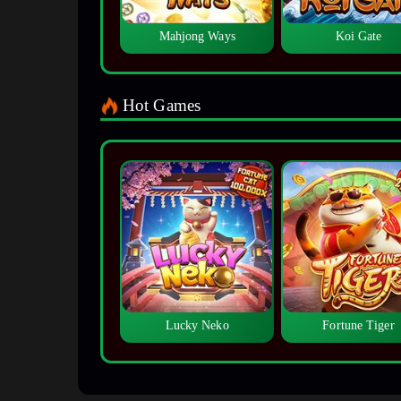
Mahjong Ways
Koi Gate
Hot Games
Lucky Neko
Fortune Tiger