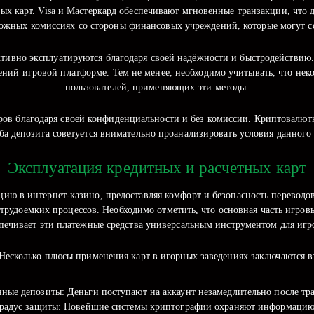
ых карт. Visa и Мастеркард обеспечивают мгновенные транзакции, что д
жных комиссиях со стороны финансовых учреждений, которые могут со
 активно эксплуатируются благодаря своей надёжности и быстродействию
дений игровой платформе. Тем не менее, необходимо учитывать, что не
пользователей, применяющих эти методы.
ров благодаря своей конфиденциальности и без комиссии. Криптовалютн
ба депозита советуется внимательно проанализировать условия данного
Эксплуатация кредитных и расчетных карт
ию в интернет-казино, предоставляя комфорт и безопасность переводов
рудоемких процессов. Необходимо отметить, что основная часть игровы
печивает эти платежные средства универсальным инструментом для игр
Несколько плюсы применения карт в игорных заведениях заключаются в
ные депозиты: Деньги поступают на аккаунт незамедлительно после тр
радус защиты: Новейшие системы криптографии охраняют информацию