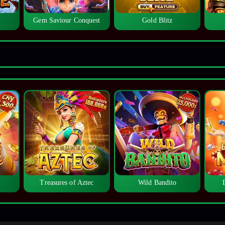
Gem Saviour Conquest
Gold Blitz
Treasures of Aztec
Wild Bandito