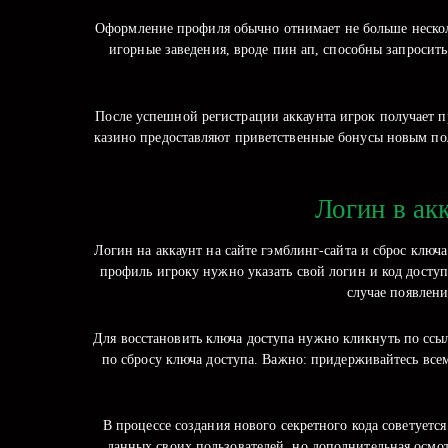
Оформление профиля обычно отнимает не больше несколь
игорные заведения, вроде пин ап, способны запросит
После успешной регистрации аккаунта игрок получает п
казино предоставляют приветственные бонусы новым пол
Логин в ак
Логин на аккаунт на сайте гэмблинг-сайта и сброс ключ
профиль игроку нужно указать свой логин и код доступ
случае появлени
Для восстановить ключа доступа нужно кликнуть по ссыл
по сбросу ключа доступа. Важно: придерживайтесь всем
В процессе создания нового секретного кода советуетс
данных своих пользователей, но дополнительная осмо