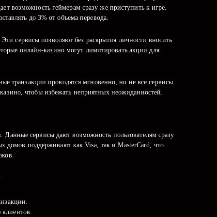
ает возможность геймерам сразу же приступить к игре.
ставлять до 3% от объема перевода.
. Эти сервисы позволяют без раскрытия личности вносить
которые онлайн-казино могут лимитировать акции для
ые транзакции проводятся мгновенно, но не все сервисы
 казино, чтобы избежать неприятных неожиданностей.
. Данные сервисы дают возможность пользователям сразу
х домов поддерживают как Visa, так и MasterCard, что
оков.
:
анзакции.
 клиентов.