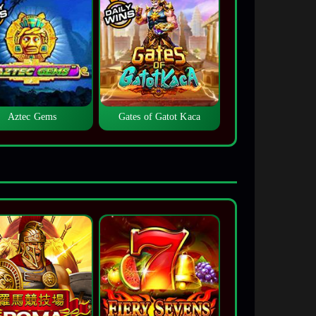
Aztec Gems
Gates of Gatot Kaca