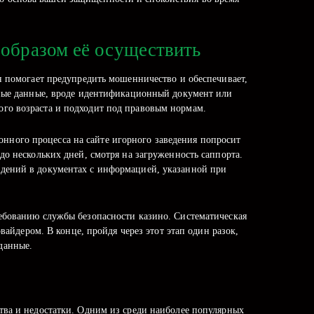
 образом её осуществить
н помогает предупредить мошенничество и обеспечивает,
ьные данные, вроде идентификационный документ или
лого возраста и подходит под правовым нормам.
онного процесса на сайте игорного заведения попросит
до нескольких дней, смотря на загруженность саппорта.
ведений в документах с информацией, указанной при
ебованию службы безопасности казино. Систематическая
йдером. В конце, пройдя через этот этап один разок,
 данные.
ва и недостатки. Одним из среди наиболее популярных