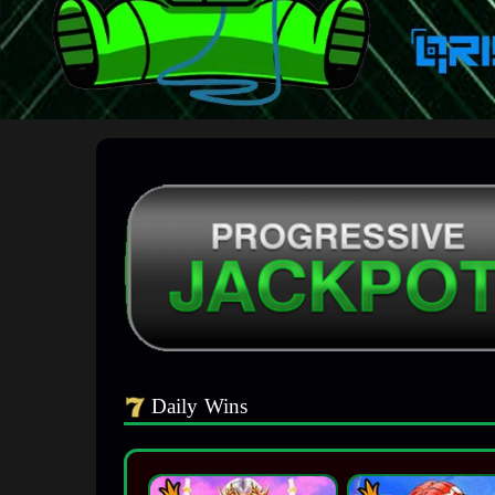
Daily Wins