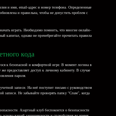
лия и имя, email-адрес и номер телефона. Определенные
обновлена и правильна, чтобы не допустить проблем с
начать играть. Необходимо помнить, что многие онлайн-
ый капитал, однако не пренебрегайте прочитать правила
етного кода
гося к безопасной и комфортной игре. В момент логина в
 же предоставляет доступ к личному кабинету. В случае
новления пароля.
 учетной записи. На неё поступит письмо с руководством
ой записи. Не забывайте проверять папку “Спам”, когда
езопасности. Азартный клуб беспокоится о безопасности
то основа вашей защищенности и спокойствия во время