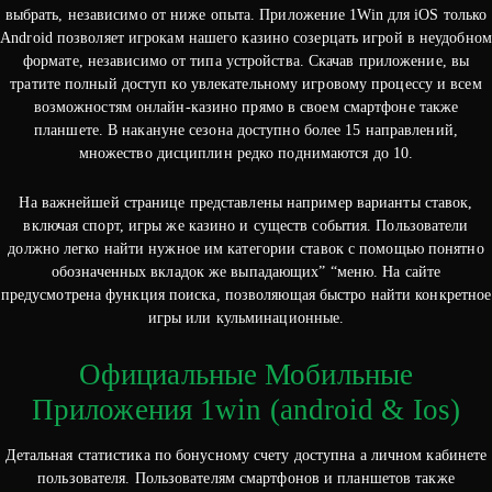
выбрать, независимо от ниже опыта. Приложение 1Win для iOS только
Android позволяет игрокам нашего казино созерцать игрой в неудобном
формате, независимо от типа устройства. Скачав приложение, вы
тратите полный доступ ко увлекательному игровому процессу и всем
возможностям онлайн-казино прямо в своем смартфоне также
планшете. В накануне сезона доступно более 15 направлений,
множество дисциплин редко поднимаются до 10.
На важнейшей странице представлены например варианты ставок,
включая спорт, игры же казино и существ события. Пользователи
должно легко найти нужное им категории ставок с помощью понятно
обозначенных вкладок же выпадающих” “меню. На сайте
предусмотрена функция поиска, позволяющая быстро найти конкретное
игры или кульминационные.
Официальные Мобильные
Приложения 1win (android & Ios)
Детальная статистика по бонусному счету доступна а личном кабинете
пользователя. Пользователям смартфонов и планшетов также