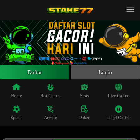
Beranda
Slot Online
Live Casino
Sportsbook
Arcade
Togel Online
Daftar
Login
Poker
Whatsapp
Home
Hot Games
Slots
Live Casino
Telegram
Sports
Arcade
Poker
Togel Online
Livechat