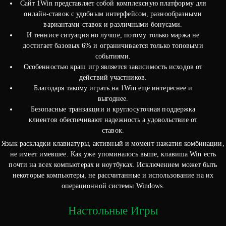
Сайт 1Win представляет собой комплексную платформу для
онлайн-ставок с удобным интерфейсом, разнообразными
вариантами ставок и различными бонусами.
И теннисе ситуация но лучше, потому только маржа не
достигает базовых 6% и ограничивается только топовыми
событиями.
Особенностью краш игр является зависимость исходов от
действий участников.
Благодаря такому играть на 1Win ещё интереснее и
выгоднее.
Безопасные транзакции и круглосуточная поддержка
клиентов обеспечивают надежность а удовольствие от
ставок.
Язык раскладки клавиатуры, активный и момент нажатия комбинации,
не имеет имевшее. Как уже упоминалось выше, клавиша Win есть
почти на всех компьютерах и ноутбуках. Исключением может быть
некоторые компьютеры, не рассчитанные и использование на их
операционной системы Windows.
Настольные Игры