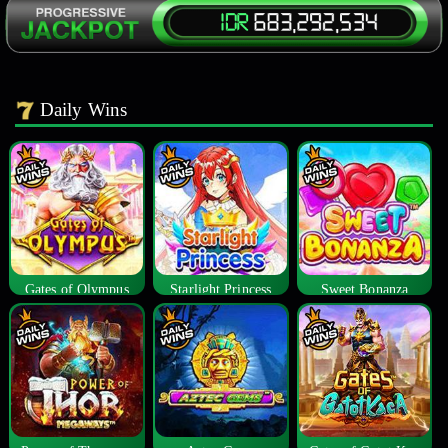
Daily Wins
Gates of Olympus
Starlight Princess
Sweet Bonanza