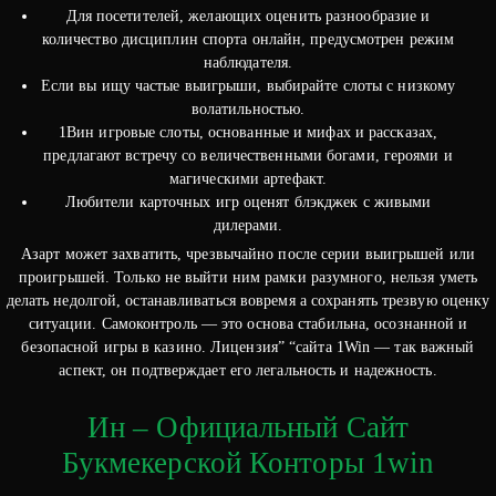
Для посетителей, желающих оценить разнообразие и
количество дисциплин спорта онлайн, предусмотрен режим
наблюдателя.
Если вы ищу частые выигрыши, выбирайте слоты с низкому
волатильностью.
1Вин игровые слоты, основанные и мифах и рассказах,
предлагают встречу со величественными богами, героями и
магическими артефакт.
Любители карточных игр оценят блэкджек с живыми
дилерами.
Азарт может захватить, чрезвычайно после серии выигрышей или
проигрышей. Только не выйти ним рамки разумного, нельзя уметь
делать недолгой, останавливаться вовремя а сохранять трезвую оценку
ситуации. Самоконтроль — это основа стабильна, осознанной и
безопасной игры в казино. Лицензия” “сайта 1Win — так важный
аспект, он подтверждает его легальность и надежность.
Ин – Официальный Сайт
Букмекерской Конторы 1win