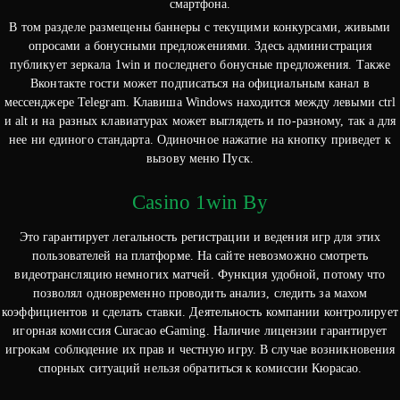
смартфона.
В том разделе размещены баннеры с текущими конкурсами, живыми
опросами а бонусными предложениями. Здесь администрация
публикует зеркала 1win и последнего бонусные предложения. Также
Вконтакте гости может подписаться на официальным канал в
мессенджере Telegram. Клавиша Windows находится между левыми ctrl
и alt и на разных клавиатурах может выглядеть и по-разному, так а для
нее ни единого стандарта. Одиночное нажатие на кнопку приведет к
вызову меню Пуск.
Casino 1win By
Это гарантирует легальность регистрации и ведения игр для этих
пользователей на платформе. На сайте невозможно смотреть
видеотрансляцию немногих матчей. Функция удобной, потому что
позволял одновременно проводить анализ, следить за махом
коэффициентов и сделать ставки. Деятельность компании контролирует
игорная комиссия Curacao eGaming. Наличие лицензии гарантирует
игрокам соблюдение их прав и честную игру. В случае возникновения
спорных ситуаций нельзя обратиться к комиссии Кюрасао.