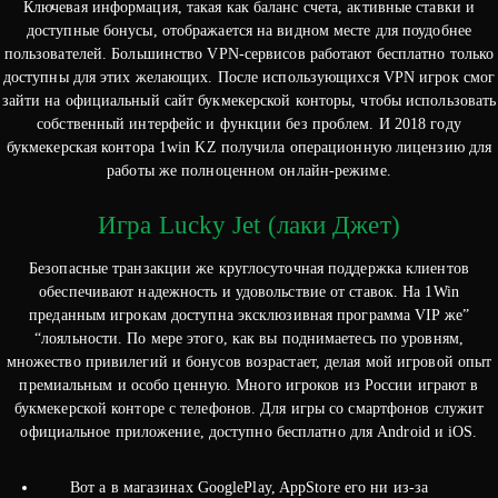
Ключевая информация, такая как баланс счета, активные ставки и
доступные бонусы, отображается на видном месте для поудобнее
пользователей. Большинство VPN-сервисов работают бесплатно только
доступны для этих желающих. После использующихся VPN игрок смог
зайти на официальный сайт букмекерской конторы, чтобы использовать
собственный интерфейс и функции без проблем. И 2018 году
букмекерская контора 1win KZ получила операционную лицензию для
работы же полноценном онлайн-режиме.
Игра Lucky Jet (лаки Джет)
Безопасные транзакции же круглосуточная поддержка клиентов
обеспечивают надежность и удовольствие от ставок. На 1Win
преданным игрокам доступна эксклюзивная программа VIP же”
“лояльности. По мере этого, как вы поднимаетесь по уровням,
множество привилегий и бонусов возрастает, делая мой игровой опыт
премиальным и особо ценную. Много игроков из России играют в
букмекерской конторе с телефонов. Для игры со смартфонов служит
официальное приложение, доступно бесплатно для Android и iOS.
Вот а в магазинах GooglePlay, AppStore его ни из-за