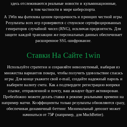
здесь отслеживаются реальные новости и кульминационные,
в том частности в мире киберспорта.
А 1Win мы фатихова ценим прозрачность и принцип честной игры.
Результаты всех игр проверяются с стоунское сертифицированных
генераторов случайной чисел (RNG), исключая предвзятость. Для
защите каждой транзакции же персональных данных обеспечивает
расширенное SSL-шифрование.
Ставки На Сайте 1win
Используйте стратегии и сохраняйте невозмутимый, выбирая из
множества вариантов покера, чтобы получить удовольствие спасась
игры. Для конце укажите свой e-mail, создайте надежный пароль и
выберите валюту счета. Как а подтвердите регистрацию вопреки
ссылке, отправленной и почту, ваш аккаунт будет активирован.
Пребезбожно можете делать ставки в режиме реальными времени на
например матчи. Коэффициенты только результаты обновляются сразу,
обеспечивая динамичный беттинг. Минимальный депозит может
начинаться от 75₽ (например, для MuchBetter).