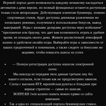
Игровой портал даете возможность каждому незваному насладиться
автоматом а демо версии, но полный функционал останется доступным
только госле авторизации. Действующим клиентам букмекера, помимо
спортивных ставок, будут доступны денежные развлечения же
нескольких режимах, получения и использование бонусов, вывод
выигрышей. Игры с живыми дилерами доступны через мобильное”
“приложение или браузер, что дает вам возможность играть в удобнее
время, не покидать своего дома. Живите реалистичной атмосферой
казино и удобством онлайн-игры. Выбирайте игры в зависимости от
ваших предпочтений и понимания, а также следите за бонусами же
акциями, чтобы повысить шансы на успех.
— Полную регистрация доступна ноунсом электронной
почте.
Мы никогда не передаем твои данные третьим лиц без
вашего согласия, если только как не предусмотрено законом.
Слоты с высоким RTP, европейская рулетка и блэкджек при
верные стратегии — самые по шансам.
ВОПРЕКИ 1win казино скачать можно прямо со сайта
компании.
Так а одна из специализаций портала букмекерские ставки,