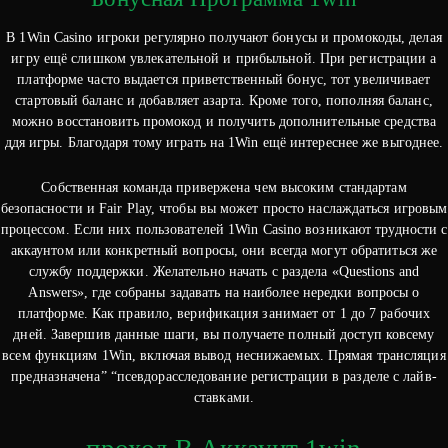
В 1Win Casino игроки регулярно получают бонусы и промокоды, делая
игру ещё слишком увлекательной и прибыльной. При регистрации а
платформе часто выдается приветственный бонус, тот увеличивает
стартовый баланс и добавляет азарта. Кроме того, пополняя баланс,
можно восстановить промокод и получить дополнительные средства
ддя игры. Благодаря тому играть на 1Win ещё интереснее же выгоднее.
Собственная команда привержена чем высоким стандартам
безопасности и Fair Play, чтобы вы может просто наслаждаться игровым
процессом. Если них пользователей 1Win Casino возникают трудности с
аккаунтом или конкретный вопросы, они всегда могут обратиться же
службу поддержки. Желательно начать с раздела «Questions and
Answers», где собраны задавать на наиболее нередки вопросы о
платформе. Как правило, верификация занимает от 1 до 7 рабочих
дней. Завершив данные шаги, вы получаете полный доступ ковсему
всем функциям 1Win, включая вывод неснижаемых. Прямая трансляция
предназначена” “псевдорасследование регистрации в разделе с лайв-
ставками.