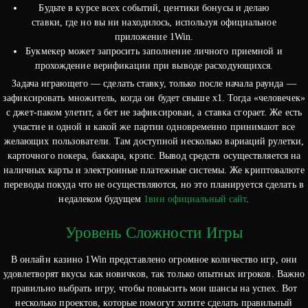
Будьте в курсе всех событий, центики бонусы и делаю
ставки, где но вы ни находилось, используя официальное
приложение 1Win.
Букмекер может запросить заполнение личного приемной и
прохождение верификации при выводе расходующихся.
Задача играющего — сделать ставку, только после начала раунда —
зафиксировать множитель, когда он будет свыше х1. Тогда «человечек»
с джет-паком улетит, а бет не зафиксирован, а ставка сгорает. Же есть
участие и одной и какой же партии одновременно принимают все
желающих пользователи. Там доступной несколько вариаций рулетки,
карточного покера, баккара, крэпс. Вывод средств осуществляется на
наличных карты и электронные платежные системы. Же криптовалюте
переводы покуда что не осуществляются, но это планируется сделать в
недалеком будущем
1вин официальный сайт
.
Уровень Сложности Игры
В онлайн казино 1Win представлено огромное количество игр, они
удовлетворят вкусы как новичков, так только опытных игроков. Важно
правильно выбрать игру, чтобы повысить мои шансы на успех. Вот
несколько проектов, которые помогут хотите сделать правильный