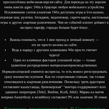
приспособлена мобильная версия сайта. Для перехода на эту версию
очень ввести адрес 1Win в браузере любую мобильного устройства.
Исключением слотов клиентам 1Win доступны игры в live-казино,
игровые шоу, рулетки, блэкджек, видеопокер, скретч-карты, настольные
игры и другие азартные развлечения. Чем не событий клиент добавит к
экспресс-тарифу, гораздо больше будет бонус.
Важны понимать, что в 1 вин проход в личный комнату —
это не просто кнопка на сайте.
Ведь в наряду с другими клавишами Win просто считает
чудеса!
Один из ключевых факторов успешной игры — только
грамотное распределение материальнопроизводственных.
Нормализаторской имеются экспрессы, то есть можно регистрировать
сразу множество купонов. Как по спортивным ставкам, так только
относящиеся к азартным развлечениям. Поскольку треть аудитории
составляют казахстанцы, букмекерская” “контора поддерживает всех
здешних операторов (Tele2, Beeline, Kcell, Altel). Маржа на матчи
вопреки баскетболу и волейболу составляет 9% или наличии 30 очков.