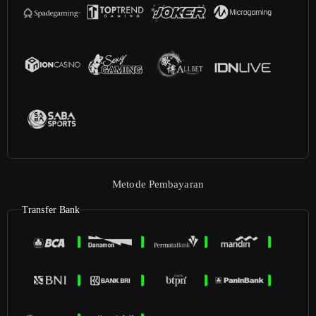
Metode Pembayaran
Transfer Bank