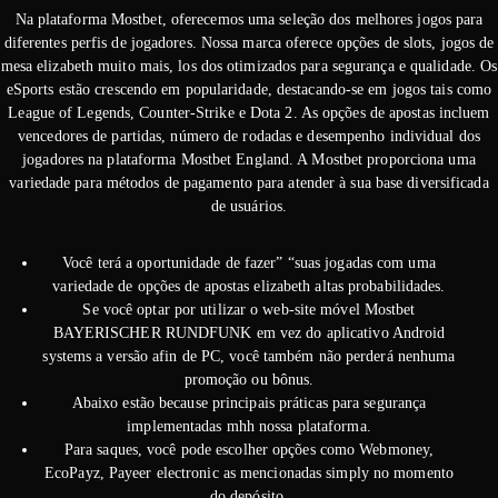
Na plataforma Mostbet, oferecemos uma seleção dos melhores jogos para
diferentes perfis de jogadores. Nossa marca oferece opções de slots, jogos de
mesa elizabeth muito mais, los dos otimizados para segurança e qualidade. Os
eSports estão crescendo em popularidade, destacando-se em jogos tais como
League of Legends, Counter-Strike e Dota 2. As opções de apostas incluem
vencedores de partidas, número de rodadas e desempenho individual dos
jogadores na plataforma Mostbet England. A Mostbet proporciona uma
variedade para métodos de pagamento para atender à sua base diversificada
de usuários.
Você terá a oportunidade de fazer” “suas jogadas com uma
variedade de opções de apostas elizabeth altas probabilidades.
Se você optar por utilizar o web-site móvel Mostbet
BAYERISCHER RUNDFUNK em vez do aplicativo Android
systems a versão afin de PC, você também não perderá nenhuma
promoção ou bônus.
Abaixo estão because principais práticas para segurança
implementadas mhh nossa plataforma.
Para saques, você pode escolher opções como Webmoney,
EcoPayz, Payeer electronic as mencionadas simply no momento
do depósito.