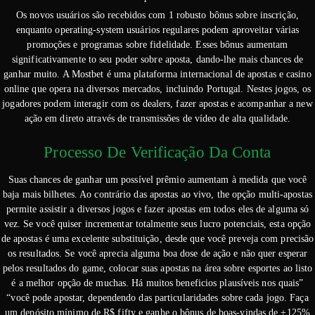
Os novos usuários são recebidos com 1 robusto bônus sobre inscrição,
enquanto operating-system usuários regulares podem aproveitar várias
promoções e programas sobre fidelidade. Esses bônus aumentam
significativamente to seu poder sobre aposta, dando-lhe mais chances de
ganhar muito. A Mostbet é uma plataforma internacional de apostas e casino
online que opera na diversos mercados, incluindo Portugal. Nestes jogos, os
jogadores podem interagir com os dealers, fazer apostas e acompanhar a new
ação em direto através de transmissões de vídeo de alta qualidade.
Processo De Verificação Da Conta
Suas chances de ganhar um possível prêmio aumentam à medida que você
baja mais bilhetes. Ao contrário das apostas ao vivo, the opção multi-apostas
permite assistir a diversos jogos e fazer apostas em todos eles de alguma só
vez. Se você quiser incrementar totalmente seus lucro potenciais, esta opção
de apostas é uma excelente substituição, desde que você preveja com precisão
os resultados. Se você aprecia alguma boa dose de ação e não quer esperar
pelos resultados do game, colocar suas apostas na área sobre esportes ao listo
é a melhor opção de muchas. Há muitos beneficios plausíveis nos quais”
“você pode apostar, dependendo das particularidades sobre cada jogo. Faça
um depósito mínimo de R$ fifty e ganhe o bônus de boas-vindas de +125%