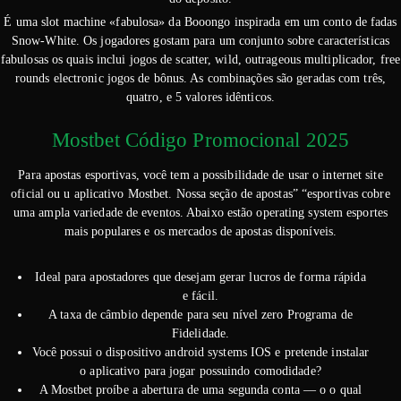
É uma slot machine «fabulosa» da Booongo inspirada em um conto de fadas
Snow-White. Os jogadores gostam para um conjunto sobre características
fabulosas os quais inclui jogos de scatter, wild, outrageous multiplicador, free
rounds electronic jogos de bônus. As combinações são geradas com três,
quatro, e 5 valores idênticos.
Mostbet Código Promocional 2025
Para apostas esportivas, você tem a possibilidade de usar o internet site
oficial ou u aplicativo Mostbet. Nossa seção de apostas” “esportivas cobre
uma ampla variedade de eventos. Abaixo estão operating system esportes
mais populares e os mercados de apostas disponíveis.
Ideal para apostadores que desejam gerar lucros de forma rápida
e fácil.
A taxa de câmbio depende para seu nível zero Programa de
Fidelidade.
Você possui o dispositivo android systems IOS e pretende instalar
o aplicativo para jogar possuindo comodidade?
A Mostbet proíbe a abertura de uma segunda conta — o o qual