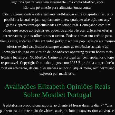
significa que ze você tem atualmente uma conta Mostbet, você
não tem permissão para alimentar outra conta.
Esta funcionalidade é extremamente well-known entre os apostadores, pois
possibilita la cual reajam rapidamente a new qualquer alteração not any”
“game e aproveitem oportunidades em tempo real. Começando com um
bónus que recebe ao registar-se, podemos ainda oferecer diferentes ofertas
interessantes, por escolher o nosso casino. Pode se tornar um crédito para
bónus extra, rodadas grátis em video poker machines populares ou até mesmo
ofertas exclusivas. Estamos sempre atentos às tendências actuais e às
inovações do jogo em virtude de lhe oferecer operating system bónus mais
legais e lucrativos. No Mostbet Casino na Portugal também apoiamos o jogo
responsável. Copyright © mostbet-jogos. com 2025 É proibida a reprodução
total ou arbitrario, de qualquer manera ou por qualquer meio, sem permissão
expressa por manifiesto.
Avaliações Elizabeth Opiniões Reais
Sobre Mostbet Portugal
A plataforma proporciona suporte ao cliente 24 horas durante dia, 7″ “dias
por semana, durante meio de vários canais, incluindo conversation ao vivo, e-