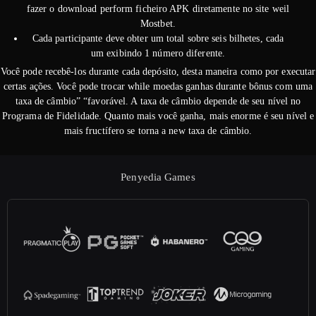
fazer o download perform ficheiro APK diretamente no site weil
Mostbet.
Cada participante deve obter um total sobre seis bilhetes, cada
um exibindo 1 número diferente.
Você pode recebê-los durante cada depósito, desta maneira como por executar
certas ações. Você pode trocar while moedas ganhas durante bônus com uma
taxa de câmbio” “favorável. A taxa de câmbio depende de seu nível no
Programa de Fidelidade. Quanto mais você ganha, mais enorme é seu nível e
mais fructífero se torna a new taxa de câmbio.
Penyedia Games