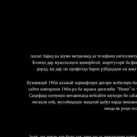
лаззат баред ва шумо метавонед аз телефони интеллект
Бозиҳо дар муассисаҳои қиморбозӣ, шартгузорӣ ба фаъ
дорад, ки дар он профилҳо барои рӯйдодҳои он вақт
Букмекерӣ 1Win аллакай нармафзори дигари мобилиро бар
сайти навтарини 1Win-ро ба экрани дисплейи "Home"-и т
Саҳифаҳо инчунин метавонанд вебсайти шуморо бо сабаб
лигаҳои олӣ, мусобиқаҳои маҳаллӣ қабул карда мешава
зинда як роҳи о
1win, ин довар дар боло аст, зеро он аз литсензияи нав