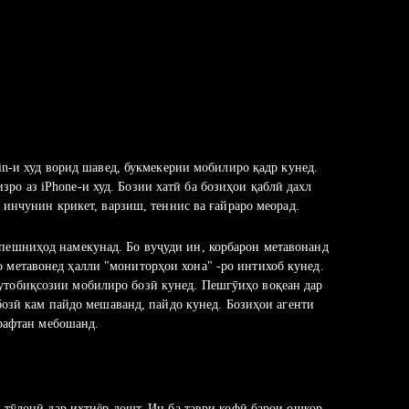
in-и худ ворид шавед, букмекерии мобилиро қадр кунед.
ро аз iPhone-и худ. Бозии хатӣ ба бозиҳои қаблӣ дахл
 инчунин крикет, варзиш, теннис ва ғайраро меорад.
 пешниҳод намекунад. Бо вуҷуди ин, корбарон метавонанд
о метавонед ҳалли "мониторҳои хона" -ро интихоб кунед.
мутобиқсозии мобилиро бозӣ кунед. Пешгӯиҳо воқеан дар
бозӣ кам пайдо мешаванд, пайдо кунед. Бозиҳои агенти
рафтан мебошанд.
ти тӯлонӣ дар ихтиёр дошт. Ин ба таври кофӣ барои ошкор