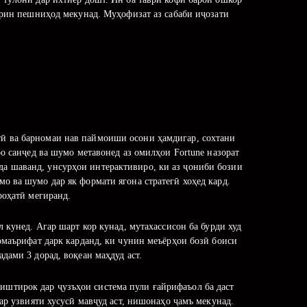
арин пешниҳод мекунад. Муҳофизат аз сабаби иҷозати
етӣ ва барномаи нав паймоиши осони ҳамдигар, сохтани
о санҷед ва шумо метавонед аз омилҳои Fortune назорат
да шаванд, унсурҳои интерактивиро, ки аз ҷониби бозии
 ва шумо дар як формати ягона стратегӣ хоҳед кард.
роҳатӣ мегиранд.
 кунед. Агар шарт кор кунад, мутахассисон ба бурди худ
омаърифат дарк карданд, ки чунин меъёрҳои бозӣ боиси
ами 3 дорад, воқеан маҳдуд аст.
 иштирок дар ҷузъҳои система пули ғайрифаъол ба даст
ар узвияти хусусӣ мавҷуд аст, нишонаҳо ҷамъ мекунад.