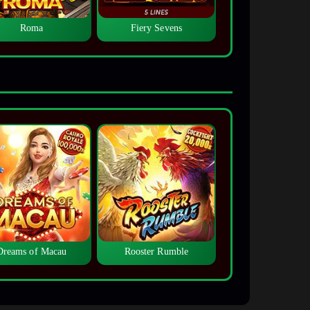
Roma
Fiery Sevens
Dreams of Macau
Rooster Rumble