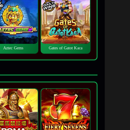
Aztec Gems
Gates of Gatot Kaca