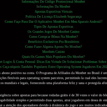
Informações Do Código Promocional Mostbet
Informações Da Mostbet
Apostas Esportivas Virtuais
Política De Licença Elizabeth Segurança
Como Faço Para Dar O Aplicativo Mostbet Em Meu Aparato Android?
Tipos De Apostas Esportivas
Os Grandes Jogos Do Mostbet Casino
Como Comprar Bônus Na Mostbet?
Benefícios Exclusivos Pra Brasileiros
Como Fazer Alguma Aposta No Mostbet?
Mostbets Casino
Quais Os Games Mais Populares Do Mostbet?
et Login À Conta Pessoal: Dicas Em Virtude De Solucionar Problemas Sobre
s Caça-níqueis Também Populares Entre Operating System Jogadores Em 20
 um abono positivo na conta. O Programa de Afiliados da Mostbet no Brasil é 
es flexíveis para operating system parceiros, permitindo la cual eles lucrem
os mundiais e legais, fornecendo uma plataforma feliz y sana e protegida afin
xigência sobre apostas para because rodadas grátis é de 30 vezes o valor do bô
ogabilidade simples e permitindo duas apostas, atrai jogadores em desea de e
ai a atenção dos apostadores devido à dinâmica do jogo e aos muitos indicadore