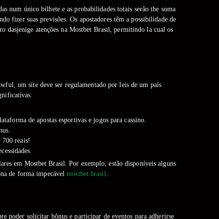
das num único bilhete e as probabilidades totais serão the soma
ndo fizer suas previsões. Os apostadores têm a possibilidade de
ro dasjenige atenções na Mostbet Brasil, permitindo la cual os
awful, um site deve ser regulamentado por leis de um país
nificativas.
taforma de apostas esportivas e jogos para cassino.
nus.
 700 reais!
ecessidades.
ares em Mostbet Brasil. Por exemplo, estão disponíveis alguns
ciona de forma impecável
mostbet brasil
.
e poder solicitar bônus e participar de eventos para adherirse