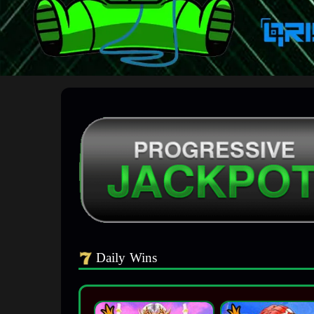
Daily Wins