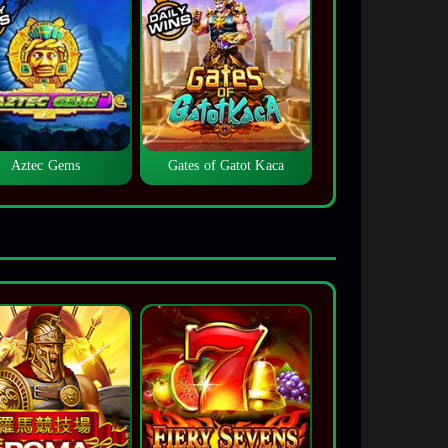
Aztec Gems
Gates of Gatot Kaca