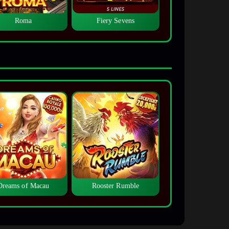
Roma
Fiery Sevens
Dreams of Macau
Rooster Rumble