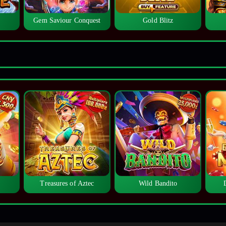
Gem Saviour Conquest
Gold Blitz
Treasures of Aztec
Wild Bandito