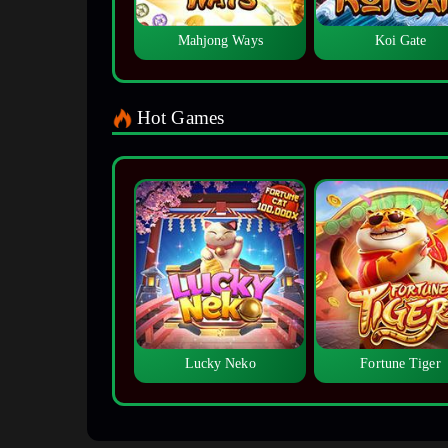
Mahjong Ways
Koi Gate
Hot Games
Lucky Neko
Fortune Tiger