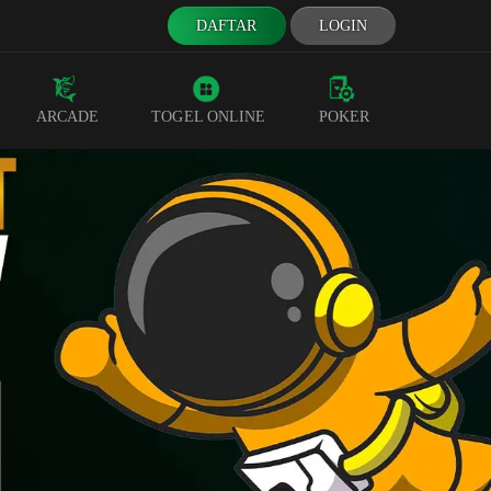
DAFTAR
LOGIN
ARCADE
TOGEL ONLINE
POKER