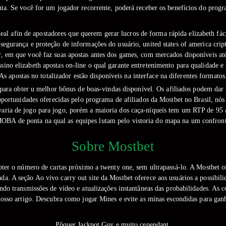
nta. Se você for um jogador recorrente, poderá receber os benefícios do progr
deal afin de apostadores que querem gerar lucros de forma rápida elizabeth fáci
segurança e proteção de informações do usuário, united states of america cript
em que você faz suas apostas antes dos games, com mercados disponíveis até
ino elizabeth apostas on-line o qual garante entretenimento para qualidade e 
As apostas no totalizador estão disponíveis na interface na diferentes formatos
a obter u melhor bônus de boas-vindas disponível. Os afiliados podem dar lug
 oportunidades oferecidas pelo programa de afiliados da Mostbet no Brasil, nó
varia de jogo para jogo, porém a maioria dos caça-níqueis tem um RTP de 
OBA de ponta na qual as equipes lutam pelo vistoria do mapa na um confronto
Sobre Mostbet
 obter o número de cartas próximo a twenty one, sem ultrapassá-lo. A Mostbet of
a. A seção Ao vivo carry out site da Mostbet oferece aos usuários a possibili
ando transmissões de vídeo e atualizações instantâneas das probabilidades. As 
nosso artigo. Descubra como jogar Mines e evite as minas escondidas para gan
Pôquer Jackpot Guy e muito cependant.