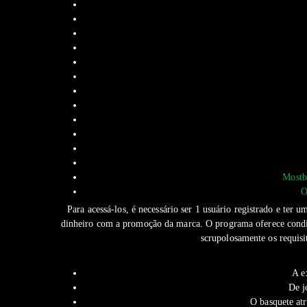
Mostb
O
Para acessá-los, é necessário ser 1 usuário registrado e ter
dinheiro com a promoção da marca. O programa oferece condiçõ
scrupolosamente os requisit
A e
De j
O basquete atr