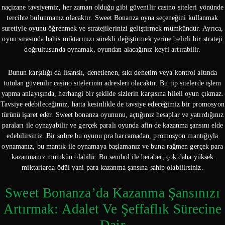
naçizane tavsiyemiz, her zaman olduğu gibi güvenilir casino siteleri yönünde
tercihte bulunmanız olacaktır. Sweet Bonanza oyna seçeneğini kullanmak
suretiyle oyunu öğrenmek ve stratejilerinizi geliştirmek mümkündür. Ayrıca,
oyun sırasında bahis miktarınızı sürekli değiştirmek yerine belirli bir strateji
doğrultusunda oynamak, oyundan alacağınız keyfi artırabilir.
Bunun karşılığı da lisanslı, denetlenen, sıkı denetim veya kontrol altında
tutulan güvenilir casino sitelerinin adresleri olacaktır. Bu tip sitelerde işlem
yapma anlayışında, herhangi bir şekilde sizlerin karşısına hileli oyun çıkmaz.
Tavsiye edebileceğimiz, hatta kesinlikle de tavsiye edeceğimiz bir promosyon
türünü işaret eder. Sweet bonanza oyununu, açtığınız hesaplar ve yatırdığınız
paraları ile oynayabilir ve gerçek paralı oyunda afin de kazanma şansını elde
edebilirsiniz. Bir sobre bu oyunu pra harcamadan, promosyon mantığıyla
oynamanız, bu mantık ile oynamaya başlamanız ve buna rağmen gerçek para
kazanmanız mümkün olabilir. Bu sembol ile beraber, çok daha yüksek
miktarlarda ödül yani para kazanma şansına sahip olabilirsiniz.
Sweet Bonanza’da Kazanma Şansınızı
Artırmak: Adalet Ve Şeffaflık Sürecine