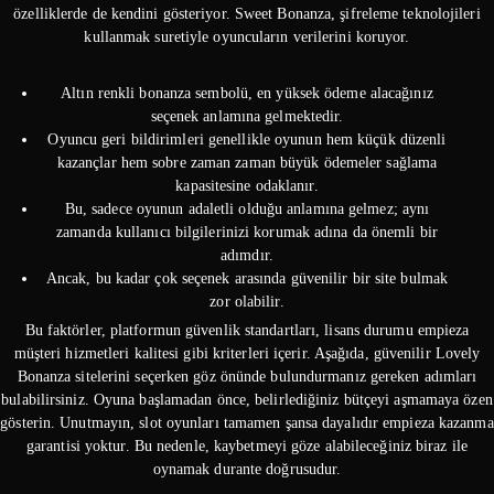
özelliklerde de kendini gösteriyor. Sweet Bonanza, şifreleme teknolojileri
kullanmak suretiyle oyuncuların verilerini koruyor.
Altın renkli bonanza sembolü, en yüksek ödeme alacağınız
seçenek anlamına gelmektedir.
Oyuncu geri bildirimleri genellikle oyunun hem küçük düzenli
kazançlar hem sobre zaman zaman büyük ödemeler sağlama
kapasitesine odaklanır.
Bu, sadece oyunun adaletli olduğu anlamına gelmez; aynı
zamanda kullanıcı bilgilerinizi korumak adına da önemli bir
adımdır.
Ancak, bu kadar çok seçenek arasında güvenilir bir site bulmak
zor olabilir.
Bu faktörler, platformun güvenlik standartları, lisans durumu empieza
müşteri hizmetleri kalitesi gibi kriterleri içerir. Aşağıda, güvenilir Lovely
Bonanza sitelerini seçerken göz önünde bulundurmanız gereken adımları
bulabilirsiniz. Oyuna başlamadan önce, belirlediğiniz bütçeyi aşmamaya özen
gösterin. Unutmayın, slot oyunları tamamen şansa dayalıdır empieza kazanma
garantisi yoktur. Bu nedenle, kaybetmeyi göze alabileceğiniz biraz ile
oynamak durante doğrusudur.