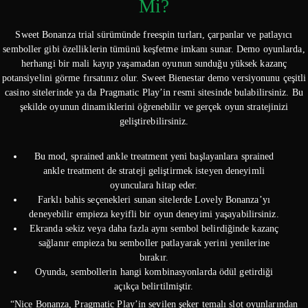
Mi?
Sweet Bonanza trial sürümünde freespin turları, çarpanlar ve patlayıcı
semboller gibi özelliklerin tümünü keşfetme imkanı sunar. Demo oyunlarda,
herhangi bir mali kayıp yaşamadan oyunun sunduğu yüksek kazanç
potansiyelini görme fırsatınız olur. Sweet Bienestar demo versiyonunu çeşitli
casino sitelerinde ya da Pragmatic Play’in resmi sitesinde bulabilirsiniz. Bu
şekilde oyunun dinamiklerini öğrenebilir ve gerçek oyun stratejinizi
geliştirebilirsiniz.
Bu mod, sprained ankle treatment yeni başlayanlara sprained
ankle treatment de strateji geliştirmek isteyen deneyimli
oyunculara hitap eder.
Farklı bahis seçenekleri sunan sitelerde Lovely Bonanza’yı
deneyebilir empieza keyifli bir oyun deneyimi yaşayabilirsiniz.
Ekranda sekiz veya daha fazla aynı sembol belirdiğinde kazanç
sağlanır empieza bu semboller patlayarak yerini yenilerine
bırakır.
Oyunda, sembollerin hangi kombinasyonlarda ödül getirdiği
açıkça belirtilmiştir.
“Nice Bonanza, Pragmatic Play’in sevilen şeker temalı slot oyunlarından