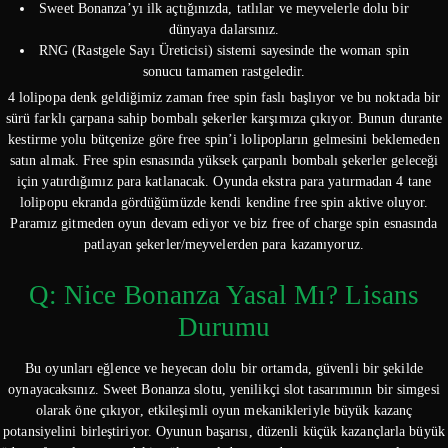
Sweet Bonanza’yı ilk açtığınızda, tatlılar ve meyvelerle dolu bir
dünyaya dalarsınız.
RNG (Rastgele Sayı Üreticisi) sistemi sayesinde the woman spin
sonucu tamamen rastgeledir.
4 lolipopa denk geldiğimiz zaman free spin faslı başlıyor ve bu noktada bir
sürü farklı çarpana sahip bombalı şekerler karşımıza çıkıyor. Bunun durante
kestirme yolu bütçenize göre free spin’i lolipopların gelmesini beklemeden
satın almak. Free spin esnasında yüksek çarpanlı bombalı şekerler geleceği
için yatırdığımız para katlanacak. Oyunda ekstra para yatırmadan 4 tane
lolipopu ekranda gördüğümüzde kendi kendine free spin aktive oluyor.
Paramız gitmeden oyun devam ediyor ve biz free of charge spin esnasında
patlayan şekerler/meyvelerden para kazanıyoruz.
Q: Nice Bonanza Yasal Mı? Lisans
Durumu
Bu oyunları eğlence ve heyecan dolu bir ortamda, güvenli bir şekilde
oynayacaksınız. Sweet Bonanza slotu, yenilikçi slot tasarımının bir simgesi
olarak öne çıkıyor, etkileşimli oyun mekanikleriyle büyük kazanç
potansiyelini birleştiriyor. Oyunun başarısı, düzenli küçük kazançlarla büyük