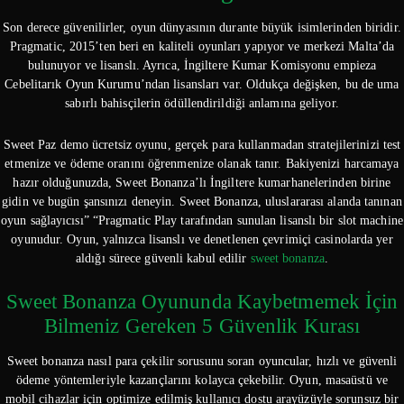
Son derece güvenilirler, oyun dünyasının durante büyük isimlerinden biridir.
Pragmatic, 2015’ten beri en kaliteli oyunları yapıyor ve merkezi Malta’da
bulunuyor ve lisanslı. Ayrıca, İngiltere Kumar Komisyonu empieza
Cebelitarık Oyun Kurumu’ndan lisansları var. Oldukça değişken, bu de uma
sabırlı bahisçilerin ödüllendirildiği anlamına geliyor.
Sweet Paz demo ücretsiz oyunu, gerçek para kullanmadan stratejilerinizi test
etmenize ve ödeme oranını öğrenmenize olanak tanır. Bakiyenizi harcamaya
hazır olduğunuzda, Sweet Bonanza’lı İngiltere kumarhanelerinden birine
gidin ve bugün şansınızı deneyin. Sweet Bonanza, uluslararası alanda tanınan
oyun sağlayıcısı” “Pragmatic Play tarafından sunulan lisanslı bir slot machine
oyunudur. Oyun, yalnızca lisanslı ve denetlenen çevrimiçi casinolarda yer
aldığı sürece güvenli kabul edilir
sweet bonanza
.
Sweet Bonanza Oyununda Kaybetmemek İçin
Bilmeniz Gereken 5 Güvenlik Kurası
Sweet bonanza nasıl para çekilir sorusunu soran oyuncular, hızlı ve güvenli
ödeme yöntemleriyle kazançlarını kolayca çekebilir. Oyun, masaüstü ve
mobil cihazlar için optimize edilmiş kullanıcı dostu arayüzüyle sorunsuz bir