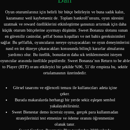
Dair
Oyun oturumlarınız için belirli bir bütçe belirleyin ve buna sadık kalın,
kazansanız weil kaybetseniz de. Toplam bankroll’unuzu, oyun süresini
uzatmak ve reward özelliklerini etkinleştirme şansınızı artırmak için daha
küçük oturum bütçelerine ayırmayı düşünün. Sweet Bonanza slotunu sunan
en güvenilir casinolar, şeffaf bonus koşulları ve net bahis gereksinimleri
sağlar. Bu şeffaflık, oyuncuların nereye oynayacakları ve oyun deneyimlerini
nasıl en üst düzeye çıkaracakları konusunda bilinçli kararlar almalarına
yardımcı olur. Bu özellik, bonusların daha sık tetiklenmesini isteyen
oyuncular arasında özellikle popülerdir. Sweet Bonanza’nın Return to be able
to Player (RTP) oranı etkileyici bir şekilde %96, 51’dir empieza bu, sektör
ortalamasının üzerindedir.
Görsel tasarımı ve eğlenceli teması ile kullanıcıları adeta içine
çeker.
Burada makaralarda herhangi bir yerde sekiz eşleşen sembol
yakalayabilirsiniz.
Sweet Bienestar demo ücretsiz oyunu, gerçek para kullanmadan
stratejilerinizi test etmenize ve ödeme oranını öğrenmenize
olanak tanır.