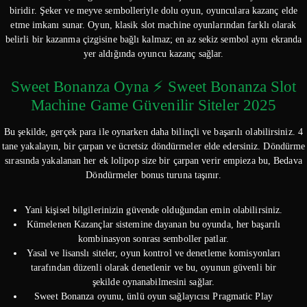
biridir. Şeker ve meyve sembolleriyle dolu oyun, oyunculara kazanç elde
etme imkanı sunar. Oyun, klasik slot machine oyunlarından farklı olarak
belirli bir kazanma çizgisine bağlı kalmaz; en az sekiz sembol aynı ekranda
yer aldığında oyuncu kazanç sağlar.
Sweet Bonanza Oyna ⚡️ Sweet Bonanza Slot
Machine Game Güvenilir Siteler 2025
Bu şekilde, gerçek para ile oynarken daha bilinçli ve başarılı olabilirsiniz. 4
tane yakalayın, bir çarpan ve ücretsiz döndürmeler elde edersiniz. Döndürme
sırasında yakalanan her ek lolipop size bir çarpan verir empieza bu, Bedava
Döndürmeler bonus turuna taşınır.
Yani kişisel bilgilerinizin güvende olduğundan emin olabilirsiniz.
Kümelenen Kazançlar sistemine dayanan bu oyunda, her başarılı
kombinasyon sonrası semboller patlar.
Yasal ve lisanslı siteler, oyun kontrol ve denetleme komisyonları
tarafından düzenli olarak denetlenir ve bu, oyunun güvenli bir
şekilde oynanabilmesini sağlar.
Sweet Bonanza oyunu, ünlü oyun sağlayıcısı Pragmatic Play