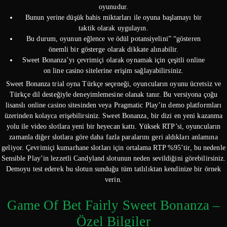
oyunudur.
Bunun yerine düşük bahis miktarları ile oyuna başlamayı bir
taktik olarak uygulayın.
Bu durum, oyunun eğlence ve ödül potansiyelini” “gösteren
önemli bir gösterge olarak dikkate alınabilir.
Sweet Bonanza’yı çevrimiçi olarak oynamak için çeşitli online
on line casino sitelerine erişim sağlayabilirsiniz.
Sweet Bonanza trial oyna Türkçe seçeneği, oyuncuların oyunu ücretsiz ve
Türkçe dil desteğiyle deneyimlemesine olanak tanır. Bu versiyona çoğu
lisanslı online casino sitesinden veya Pragmatic Play’in demo platformları
üzerinden kolayca erişebilirsiniz. Sweet Bonanza, bir dizi en yeni kazanma
yolu ile video slotlara yeni bir heyecan kattı. Yüksek RTP’si, oyuncuların
zamanla diğer slotlara göre daha fazla paralarını geri aldıkları anlamına
geliyor. Çevrimiçi kumarhane slotları için ortalama RTP %95’tir, bu nedenle
Sensible Play’in lezzetli Candyland slotunun neden sevildiğini görebilirsiniz.
Demoyu test ederek bu slotun sunduğu tüm tatlılıktan kendinize bir örnek
verin.
Game Of Bet Fairly Sweet Bonanza –
Özel Bilgiler