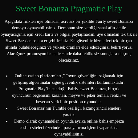
Sweet Bonanza Pragmatic Play
Aşağıdaki linkten üye olmadan ücretsiz bir şekilde Fairly sweet Bonanza
demoyu oynayabilirsiniz. Demonun size verdiği sanal afin de ile
oynayacağınız için kredi kartı vs bilgisi paylaşmadan, üye olmadan tek tık ile
Sweet Paz demosuna erişebilirsiniz. En güvenilir hizmetleri tek bir çatı
altında bulabileceğinizi ve yüksek oranları elde edeceğinizi belirtiyoruz.
Alacağınız promosyonlar neticesinde daha tehlikesiz sonuçlara ulaşmış
olacaksınız.
Online casino platformları,” “oyun güvenliğini sağlamak için
gelişmiş algoritmalar sigue güvenlik sistemleri kullanmaktadır.
Pragmatic Play’in sunduğu Fairly sweet Bonanza, birçok
oyuncunun beğenisini kazanan, meyve ve şeker temalı, renkli ve
heyecan verici bir position oyunudur.
Sweet Bonanza’nın Tumble özelliği, kazanç zincirlemeleri
yaratır.
Demo olarak oynanabilen oyunda ayrıca online bahis empieza
casino siteleri üzerinden para yatırma işlemi yaparak da
oynayabilirsiniz.