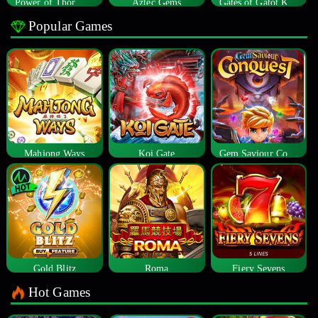
Power of Thor Megaways
Aztec Gems
Gates of Gatot Kaca
Popular Games
Mahjong Ways
Koi Gate
Gem Saviour Conquest
Gold Blitz
Roma
Fiery Sevens
Hot Games