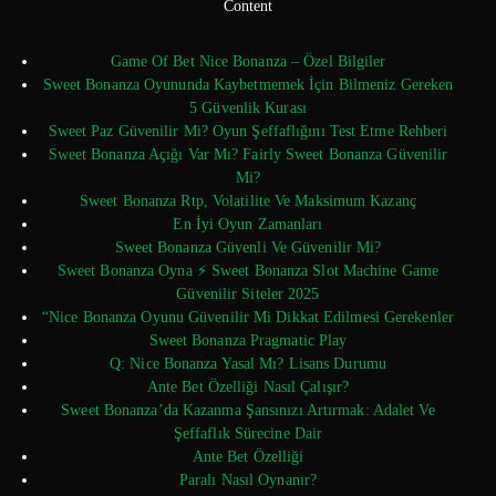
Content
Game Of Bet Nice Bonanza – Özel Bilgiler
Sweet Bonanza Oyununda Kaybetmemek İçin Bilmeniz Gereken
5 Güvenlik Kurası
Sweet Paz Güvenilir Mi? Oyun Şeffaflığını Test Etme Rehberi
Sweet Bonanza Açığı Var Mı? Fairly Sweet Bonanza Güvenilir
Mi?
Sweet Bonanza Rtp, Volatilite Ve Maksimum Kazanç
En İyi Oyun Zamanları
Sweet Bonanza Güvenli Ve Güvenilir Mi?
Sweet Bonanza Oyna ⚡️ Sweet Bonanza Slot Machine Game
Güvenilir Siteler 2025
“Nice Bonanza Oyunu Güvenilir Mi Dikkat Edilmesi Gerekenler
Sweet Bonanza Pragmatic Play
Q: Nice Bonanza Yasal Mı? Lisans Durumu
Ante Bet Özelliği Nasıl Çalışır?
Sweet Bonanza’da Kazanma Şansınızı Artırmak: Adalet Ve
Şeffaflık Sürecine Dair
Ante Bet Özelliği
Paralı Nasıl Oynanır?