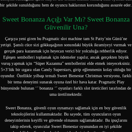
bir şekilde sunulduğunu hem de oyuncu haklarının korunduğunu assurée eder.
Sweet Bonanza Açığı Var Mı? Sweet Bonanza
Güvenilir Una?
Çarşıya yeni giren bu Pragmatic slot machine tam St Patty’nin Günü’ne
yetişti. Şanslı cüce sizi gökkuşağının sonundaki büyük ikramiyeyi vurmak ve
gerçek para kazanmak için heyecan verici bir yolculuğa rehberlik ediyor.
Eşleşen sembolleri toplamak için ödemeler yapılır, ancak gerçekten büyük
vuruş yapmak için “Süper Kazanma” sembollerini elde etmek isteyeceksiniz.
5×3’lük bir ızgara olan Candy Superstars, girip eğlenmenin kolay olduğu bir
oyundur. Özellikle yılbaşı temalı Sweet Bienestar Christmas versiyonu, farklı
bir tema deneyimi sunarak oyuna özel bir hava katar. Pragmatic Play
bünyesinde bulunan ‘’ bonanza ‘’ oyunları farklı slot üreticileri tarafından de
uma üretilmektedir.
Sweet Bonanza, güvenli oyun oynamayı sağlamak için en boy güvenlik
teknolojilerini kullanmaktadır. Bu sayede, tüm oyuncuların oyun
deneyimlerinin keyifli ve güvende olmasını sağlamaktadır. Bu ipuçlarını
takip ederek, oyuncular Sweet Bienestar oyunundan en iyi şekilde