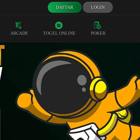
DAFTAR
LOGIN
ARCADE
TOGEL ONLINE
POKER