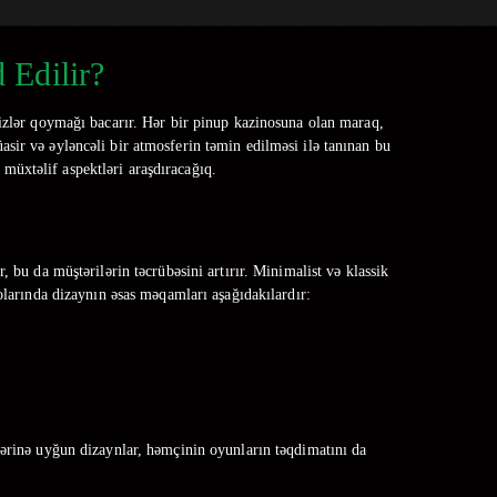
 Edilir?
 izlər qoymağı bacarır. Hər bir pinup kazinosuna olan maraq,
sir və əyləncəli bir atmosferin təmin edilməsi ilə tanınan bu
 müxtəlif aspektləri araşdıracağıq.
, bu da müştərilərin təcrübəsini artırır. Minimalist və klassik
nolarında dizaynın əsas məqamları aşağıdakılardır:
lərinə uyğun dizaynlar, həmçinin oyunların təqdimatını da