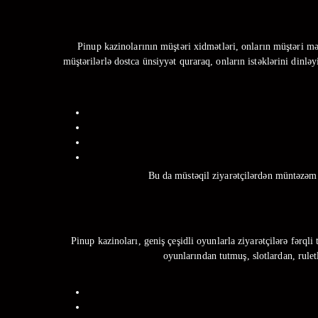
Pinup kazinolarının müştəri xidmətləri, onların müştəri məm
müştərilərlə dostca ünsiyyət quraraq, onların istəklərini dinlə
Bu da müstəqil ziyarətçilərdən müntəzəm 
Pinup kazinoları, geniş çeşidli oyunlarla ziyarətçilərə fərql
oyunlarından tutmuş, slotlardan, rulet