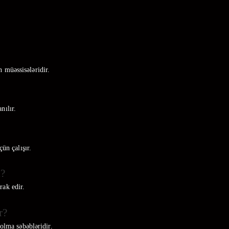
.
n müəssisələridir.
nılır.
ün çalışır.
i?
rak edir.
r?
olma səbəbləridir.