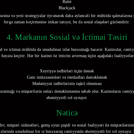
Rulet
Blackjack
əsinə və yeni strategiyalar öyrənərək daha əyləncəli bir mühitdə qalmalarına şə
birgə zaman keçirməsinə imkan tanıyır, bu da sosial əlaqələri gücləndirir.
4. Markanın Sosial və İctimai Təsiri
al və ictimai mühitdə də unudulmaz izlər buraxmağı bacarır. Kazinolar, cəmiyyə
 həyata keçirir. Hər bir kazino öz imicini artırmaq üçün aşağıdakı fəaliyyətlə
Xeyriyyə tədbirləri üçün dəstək
Gənc mütəxəssisləri və istedadları dəstəkləmək
Mədəniyyət tədbirlərinin təşkil olunması
rutmağı və müştərilərin onları dəstəkləməsinə səbəb olur. Kazinoların cəmiy
əhəmiyyətli rol oynayır.
Nəticə
r, müştəri xidmətləri, geniş oyun çeşidi və sosial fəaliyyəti ilə müştərilərin
lərində unudulmaz bir iz buraxaraq cəmiyyətdə əhəmiyyətli bir rol oynayır. 