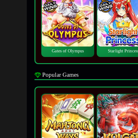
Gates of Olympus
Starlight Princes
Popular Games